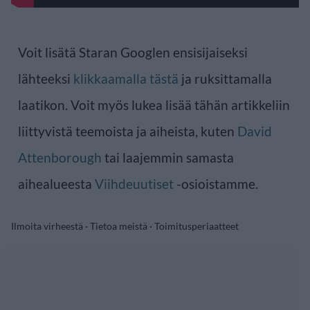
Voit lisätä Staran Googlen ensisijaiseksi
lähteeksi
klikkaamalla tästä
ja ruksittamalla
laatikon. Voit myös lukea lisää tähän artikkeliin
liittyvistä teemoista ja aiheista, kuten
David
Attenborough
tai laajemmin samasta
aihealueesta
Viihdeuutiset
-osioistamme.
Ilmoita virheestä
·
Tietoa meistä
·
Toimitusperiaatteet