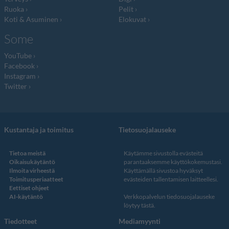
Ruoka
Pelit
Koti & Asuminen
Elokuvat
Some
YouTube
Facebook
Instagram
Twitter
Kustantaja ja toimitus
Tietosuojalauseke
Tietoa meistä
Käytämme sivustolla evästeitä
Oikaisukäytäntö
parantaaksemme käyttökokemustasi.
Ilmoita virheestä
Käyttämällä sivustoa hyväksyt
Toimitusperiaatteet
evästeiden tallentamisen laitteellesi.
Eettiset ohjeet
AI-käytäntö
Verkkopalvelun
tiedosuojalauseke
löytyy tästä
.
Tiedotteet
Mediamyynti