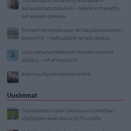
Työnantaja ei hyväksynyt etälääkärin
sairauslomatodistuksia – neljälle ei maksettu
sairausajan palkkaa
Finnairin lennoista osan lentää jatkossa toinen
lentoyhtiö – matkustajille tärkeä rajoitus
Lapin pelastushelikopteri Aslakin toiminta
päättyy – rahat loppuivat
Kela muuttaa terapiakäytäntöä
Uusimmat
Suomalaisen ruoan tulevaisuus huolettaa –
viljelijöiden keski-ikä on jo 55 vuotta