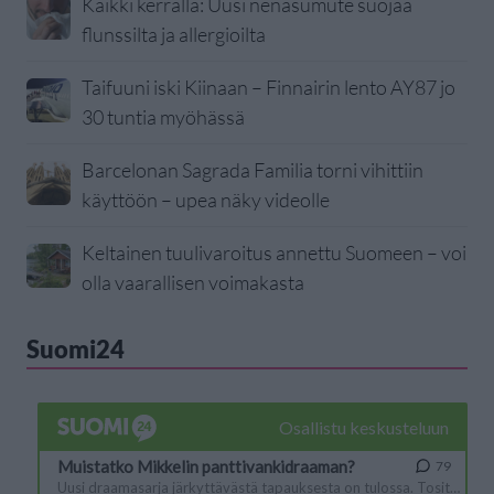
Kaikki kerralla: Uusi nenäsumute suojaa
flunssilta ja allergioilta
Taifuuni iski Kiinaan – Finnairin lento AY87 jo
30 tuntia myöhässä
Barcelonan Sagrada Familia torni vihittiin
käyttöön – upea näky videolle
Keltainen tuulivaroitus annettu Suomeen – voi
olla vaarallisen voimakasta
Suomi24