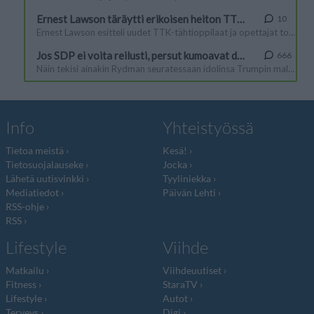
Info
Yhteistyössä
Tietoa meistä
Kesä!
Tietosuojalauseke
Jocka
Lähetä uutisvinkki
Tyyliniekka
Mediatiedot
Päivän Lehti
RSS-ohje
RSS
Lifestyle
Viihde
Matkailu
Viihdeuutiset
Fitness
StaraTV
Lifestyle
Autot
Terveys
Digi