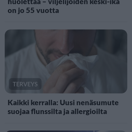
huolettaa – viljelijöiden keski-ikä
on jo 55 vuotta
TERVEYS
Kaikki kerralla: Uusi nenäsumute
suojaa flunssilta ja allergioilta