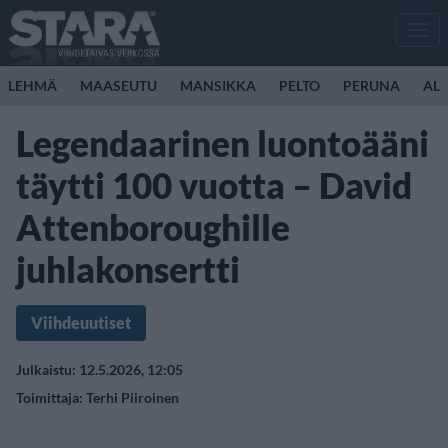
Men
LEHMÄ
MAASEUTU
MANSIKKA
PELTO
PERUNA
ALL
Legendaarinen luontoääni
täytti 100 vuotta – David
Attenboroughille
juhlakonsertti
Viihdeuutiset
Julkaistu: 12.5.2026, 12:05
Toimittaja:
Terhi Piiroinen