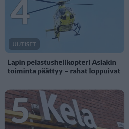
4
UUTISET
Lapin pelastushelikopteri Aslakin
toiminta päättyy – rahat loppuivat
5