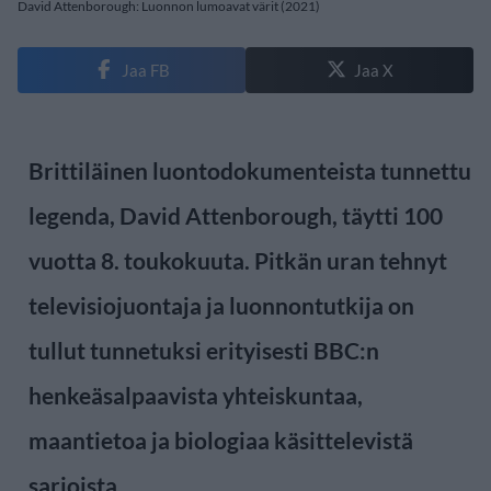
David Attenborough: Luonnon lumoavat värit (2021)
Jaa FB
Jaa X
Brittiläinen luontodokumenteista tunnettu
legenda, David Attenborough, täytti 100
vuotta 8. toukokuuta. Pitkän uran tehnyt
televisiojuontaja ja luonnontutkija on
tullut tunnetuksi erityisesti BBC:n
henkeäsalpaavista yhteiskuntaa,
maantietoa ja biologiaa käsittelevistä
sarjoista.