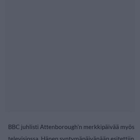
BBC juhlisti Attenborough’n merkkipäivää myös
televisiossa. Hänen syntymäpäivänään esitettiin