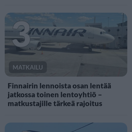
3
MATKAILU
Finnairin lennoista osan lentää
jatkossa toinen lentoyhtiö –
matkustajille tärkeä rajoitus