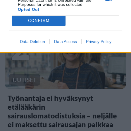
Personal Data that Is Unrelated with the
Purposes for which it was collected.
ikärajasta
Opted Out
CONFIRM
2
Data Deletion
Data Access
Privacy Policy
UUTISET
Työnantaja ei hyväksynyt
etälääkärin
sairauslomatodistuksia – neljälle
ei maksettu sairausajan palkkaa