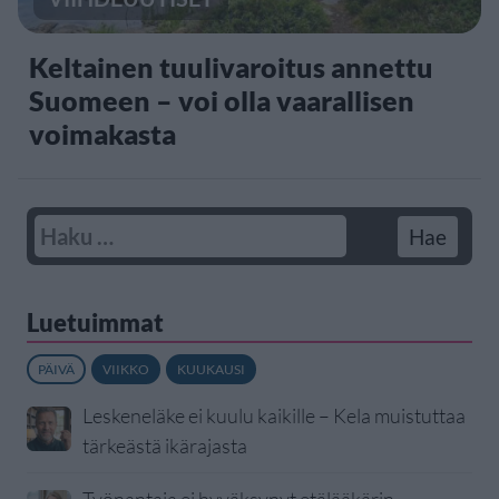
Keltainen tuulivaroitus annettu
Suomeen – voi olla vaarallisen
voimakasta
Luetuimmat
PÄIVÄ
VIIKKO
KUUKAUSI
Leskeneläke ei kuulu kaikille – Kela muistuttaa
tärkeästä ikärajasta