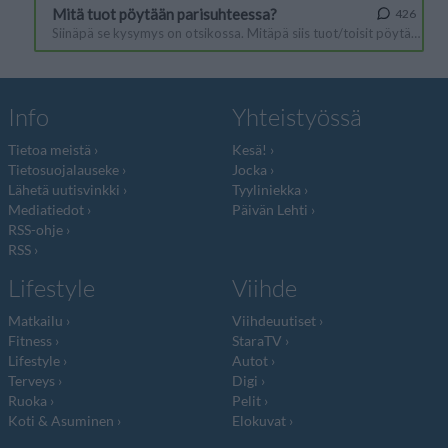
Info
Yhteistyössä
Tietoa meistä
Kesä!
Tietosuojalauseke
Jocka
Lähetä uutisvinkki
Tyyliniekka
Mediatiedot
Päivän Lehti
RSS-ohje
RSS
Lifestyle
Viihde
Matkailu
Viihdeuutiset
Fitness
StaraTV
Lifestyle
Autot
Terveys
Digi
Ruoka
Pelit
Koti & Asuminen
Elokuvat