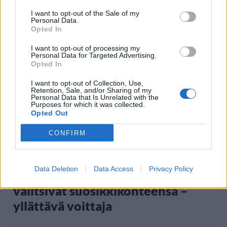
I want to opt-out of the Sale of my
Personal Data.
Opted In
Staran luetuimmat
I want to opt-out of processing my
1
Personal Data for Targeted Advertising.
Opted In
I want to opt-out of Collection, Use,
Retention, Sale, and/or Sharing of my
Personal Data that Is Unrelated with the
Purposes for which it was collected.
Opted Out
CONFIRM
MATKAILU
Data Deletion
Data Access
Privacy Policy
Maailman eniten matkustaneet
valitsivat suosikkikohteensa –
yllättävä voittaja