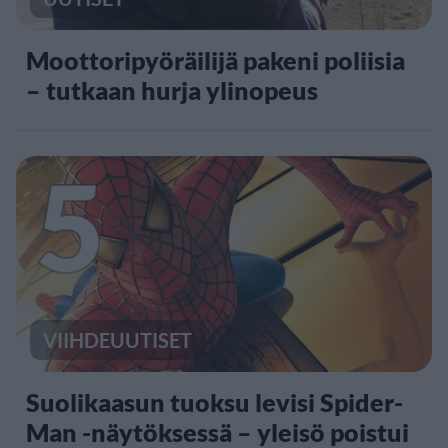
Moottoripyöräilijä pakeni poliisia
– tutkaan hurja ylinopeus
5
VIIHDEUUTISET
Suolikaasun tuoksu levisi Spider-
Man -näytöksessä – yleisö poistui