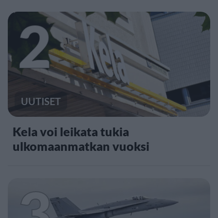
2
UUTISET
Kela voi leikata tukia
ulkomaanmatkan vuoksi
3