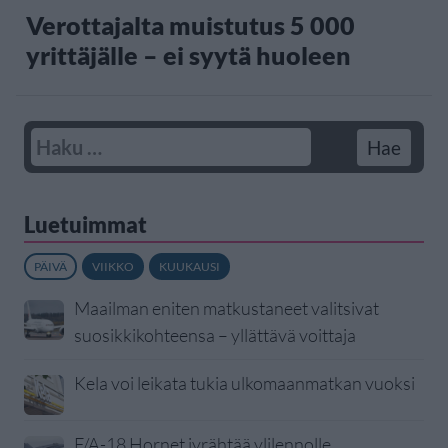
Verottajalta muistutus 5 000
yrittäjälle – ei syytä huoleen
Luetuimmat
PÄIVÄ
VIIKKO
KUUKAUSI
Maailman eniten matkustaneet valitsivat
suosikkikohteensa – yllättävä voittaja
Kela voi leikata tukia ulkomaanmatkan vuoksi
F/A-18 Hornet jyrähtää ylilennolle