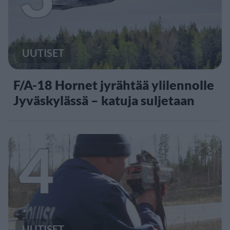
UUTISET
F/A-18 Hornet jyrähtää ylilennolle
Jyväskylässä – katuja suljetaan
4
UUTISET