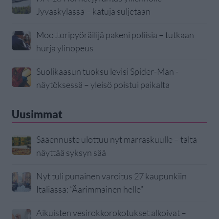
Jyväskylässä – katuja suljetaan
Moottoripyöräilijä pakeni poliisia – tutkaan
hurja ylinopeus
Suolikaasun tuoksu levisi Spider-Man -
näytöksessä – yleisö poistui paikalta
Uusimmat
Sääennuste ulottuu nyt marraskuulle – tältä
näyttää syksyn sää
Nyt tuli punainen varoitus 27 kaupunkiin
Italiassa: ”Äärimmäinen helle”
Aikuisten vesirokkorokotukset alkoivat –