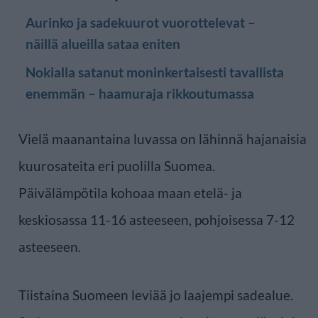
Aurinko ja sadekuurot vuorottelevat –
näillä alueilla sataa eniten
Nokialla satanut moninkertaisesti tavallista
enemmän – haamuraja rikkoutumassa
Vielä maanantaina luvassa on lähinnä hajanaisia
kuurosateita eri puolilla Suomea.
Päivälämpötila kohoaa maan etelä- ja
keskiosassa 11-16 asteeseen, pohjoisessa 7-12
asteeseen.
Tiistaina Suomeen leviää jo laajempi sadealue.