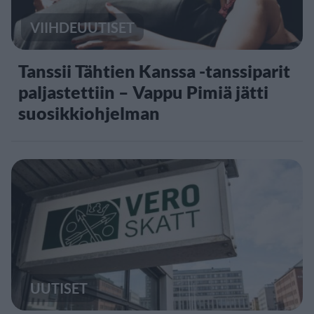
VIIHDEUUTISET
Tanssii Tähtien Kanssa -tanssiparit
paljastettiin – Vappu Pimiä jätti
suosikkiohjelman
UUTISET