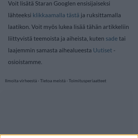
Voit lisätä Staran Googlen ensisijaiseksi
lähteeksi
klikkaamalla tästä
ja ruksittamalla
laatikon. Voit myös lukea lisää tähän artikkeliin
liittyvistä teemoista ja aiheista, kuten
sade
tai
laajemmin samasta aihealueesta
Uutiset
-
osioistamme.
Ilmoita virheestä
·
Tietoa meistä
·
Toimitusperiaatteet