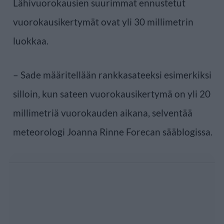
Lähivuorokausien suurimmat ennustetut
vuorokausikertymät ovat yli 30 millimetrin
luokkaa.
– Sade määritellään rankkasateeksi esimerkiksi
silloin, kun sateen vuorokausikertymä on yli 20
millimetriä vuorokauden aikana, selventää
meteorologi Joanna Rinne Forecan sääblogissa.