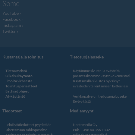
Some
YouTube
Facebook
Instagram
Twitter
Kustantaja ja toimitus
Tietosuojalauseke
Tietoa meistä
Käytämme sivustolla evästeitä
Oikaisukäytäntö
parantaaksemme käyttökokemustasi.
Ilmoita virheestä
Käyttämällä sivustoa hyväksyt
Toimitusperiaatteet
evästeiden tallentamisen laitteellesi.
Eettiset ohjeet
AI-käytäntö
Verkkopalvelun
tiedosuojalauseke
löytyy tästä
.
Tiedotteet
Mediamyynti
Lehdistötiedotteet pyydetään
Nostemedia Oy
lähettämään sähköpostitse
Puh. +358 40 356 1332
osoitteeseen
toimitus@stara.fi
mikael@nostemedia.fi