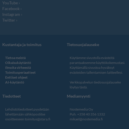
YouTube
Facebook
Instagram
Twitter
Kustantaja ja toimitus
Tietosuojalauseke
Tietoa meistä
Käytämme sivustolla evästeitä
Oikaisukäytäntö
parantaaksemme käyttökokemustasi.
Ilmoita virheestä
Käyttämällä sivustoa hyväksyt
Toimitusperiaatteet
evästeiden tallentamisen laitteellesi.
Eettiset ohjeet
AI-käytäntö
Verkkopalvelun
tiedosuojalauseke
löytyy tästä
.
Tiedotteet
Mediamyynti
Lehdistötiedotteet pyydetään
Nostemedia Oy
lähettämään sähköpostitse
Puh. +358 40 356 1332
osoitteeseen
toimitus@stara.fi
mikael@nostemedia.fi