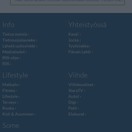
Info
Yhteistyössä
Tietoa meistä
Kesä!
Tietosuojalauseke
Jocka
Lähetä uutisvinkki
Tyyliniekka
Mediatiedot
Päivän Lehti
RSS-ohje
RSS
Lifestyle
Viihde
Matkailu
Viihdeuutiset
Fitness
StaraTV
Lifestyle
Autot
Terveys
Digi
Ruoka
Pelit
Koti & Asuminen
Elokuvat
Some