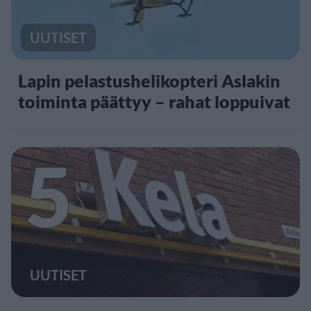
UUTISET
Lapin pelastushelikopteri Aslakin
toiminta päättyy – rahat loppuivat
5
UUTISET