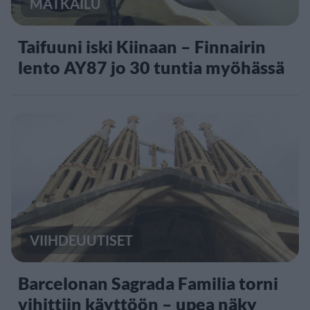
MATKAILU
Taifuuni iski Kiinaan – Finnairin
lento AY87 jo 30 tuntia myöhässä
VIIHDEUUTISET
Barcelonan Sagrada Familia torni
vihittiin käyttöön – upea näky