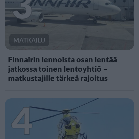
3
MATKAILU
Finnairin lennoista osan lentää
jatkossa toinen lentoyhtiö –
matkustajille tärkeä rajoitus
4