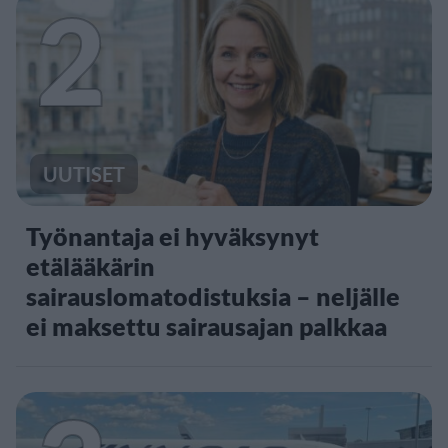
2
UUTISET
Työnantaja ei hyväksynyt
etälääkärin
sairauslomatodistuksia – neljälle
ei maksettu sairausajan palkkaa