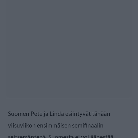
Suomen Pete ja Linda esiintyvät tänään
viisuviikon ensimmäisen semifinaalin
seitsemäntenä. Suomesta ei voi äänestää