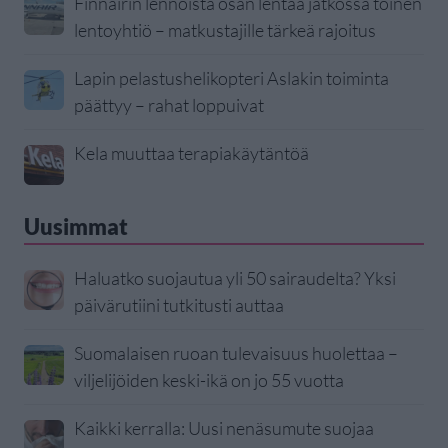
Finnairin lennoista osan lentää jatkossa toinen
lentoyhtiö – matkustajille tärkeä rajoitus
Lapin pelastushelikopteri Aslakin toiminta
päättyy – rahat loppuivat
Kela muuttaa terapiakäytäntöä
Uusimmat
Haluatko suojautua yli 50 sairaudelta? Yksi
päivärutiini tutkitusti auttaa
Suomalaisen ruoan tulevaisuus huolettaa –
viljelijöiden keski-ikä on jo 55 vuotta
Kaikki kerralla: Uusi nenäsumute suojaa