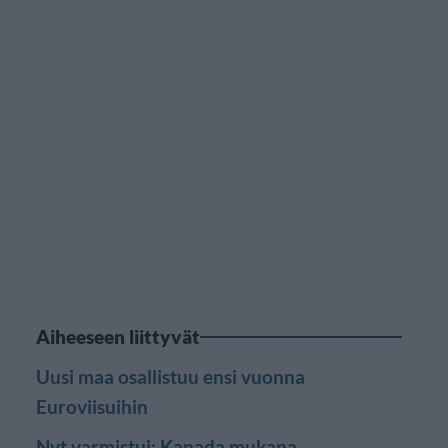
Aiheeseen liittyvät
Uusi maa osallistuu ensi vuonna
Euroviisuihin
Nyt varmistui: Kanada mukana