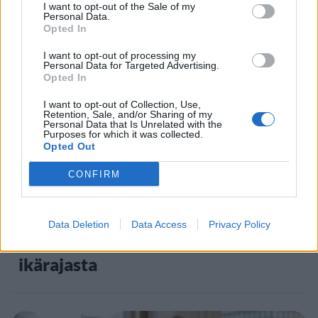
I want to opt-out of the Sale of my
Personal Data.
Staran luetuimmat
Opted In
1
I want to opt-out of processing my
Personal Data for Targeted Advertising.
Opted In
I want to opt-out of Collection, Use,
Retention, Sale, and/or Sharing of my
Personal Data that Is Unrelated with the
Purposes for which it was collected.
Opted Out
CONFIRM
UUTISET
Leskeneläke ei kuulu kaikille –
Data Deletion
Data Access
Privacy Policy
Kela muistuttaa tärkeästä
ikärajasta