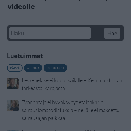
videolle
Luetuimmat
PÄIVÄ
VIIKKO
KUUKAUSI
Leskeneläke ei kuulu kaikille – Kela muistuttaa
tärkeästä ikärajasta
Työnantaja ei hyväksynyt etälääkärin
sairauslomatodistuksia – neljälle ei maksettu
sairausajan palkkaa