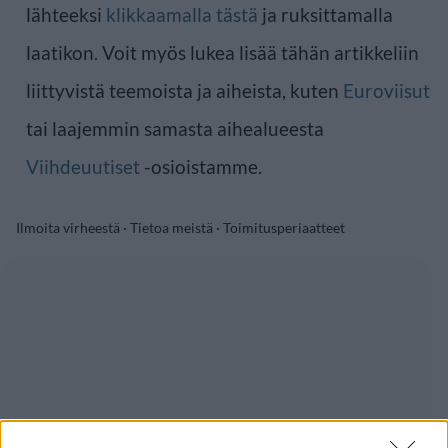
lähteeksi
klikkaamalla tästä
ja ruksittamalla
laatikon. Voit myös lukea lisää tähän artikkeliin
liittyvistä teemoista ja aiheista, kuten
Euroviisut
tai laajemmin samasta aihealueesta
Viihdeuutiset
-osioistamme.
Ilmoita virheestä
·
Tietoa meistä
·
Toimitusperiaatteet