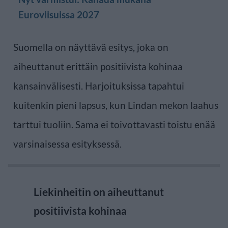
Euroviisuissa 2027
Suomella on näyttävä esitys, joka on
aiheuttanut erittäin positiivista kohinaa
kansainvälisesti. Harjoituksissa tapahtui
kuitenkin pieni lapsus, kun Lindan mekon laahus
tarttui tuoliin. Sama ei toivottavasti toistu enää
varsinaisessa esityksessä.
Liekinheitin on aiheuttanut
positiivista kohinaa