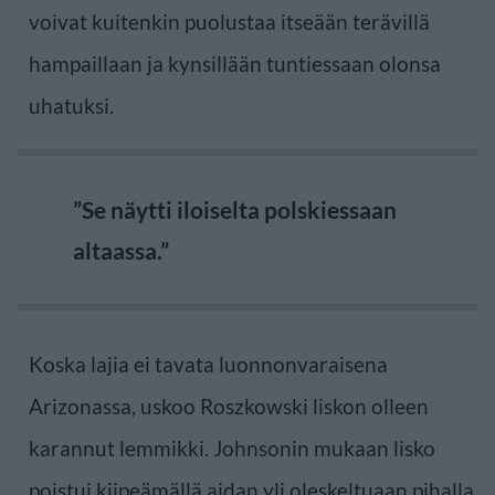
voivat kuitenkin puolustaa itseään terävillä
hampaillaan ja kynsillään tuntiessaan olonsa
uhatuksi.
”Se näytti iloiselta polskiessaan
altaassa.”
Koska lajia ei tavata luonnonvaraisena
Arizonassa, uskoo Roszkowski liskon olleen
karannut lemmikki. Johnsonin mukaan lisko
poistui kiipeämällä aidan yli oleskeltuaan pihalla