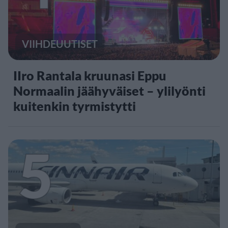
VIIHDEUUTISET
IIro Rantala kruunasi Eppu
Normaalin jäähyväiset – ylilyönti
kuitenkin tyrmistytti
5