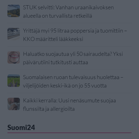
STUK selvitti: Vanhan uraanikaivoksen
alueella on turvallista retkeillä
Yrittäjä myi 95 litraa poppersia ja tuomittiin –
KKO määritteli lääkkeeksi
Haluatko suojautua yli 50 sairaudelta? Yksi
päivärutiini tutkitusti auttaa
Suomalaisen ruoan tulevaisuus huolettaa –
viljelijöiden keski-ikä on jo 55 vuotta
Kaikki kerralla: Uusi nenäsumute suojaa
flunssilta ja allergioilta
Suomi24