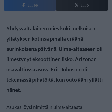
Jaa FB
Jaa X
Yhdysvaltalainen mies koki melkoisen
yllätyksen kotinsa pihalla eräänä
aurinkoisena päivänä. Uima-altaaseen oli
ilmestynyt eksoottinen lisko. Arizonan
osavaltiossa asuva Eric Johnson oli
tekemässä pihatöitä, kun outo ääni yllätti
hänet.
Asukas löysi nimittäin uima-altaasta