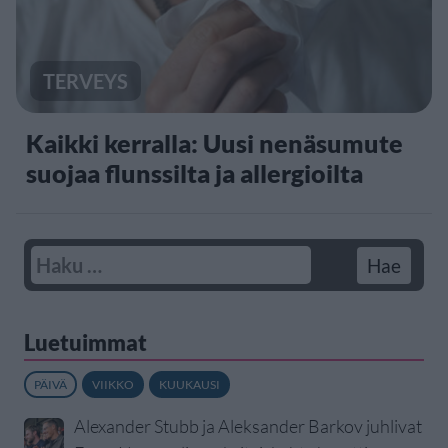
TERVEYS
Kaikki kerralla: Uusi nenäsumute
suojaa flunssilta ja allergioilta
Luetuimmat
PÄIVÄ
VIIKKO
KUUKAUSI
Alexander Stubb ja Aleksander Barkov juhlivat