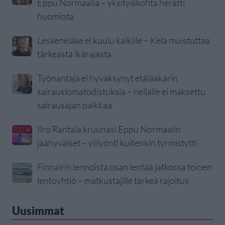
Eppu Normaalia – yksityiskohta herätti
huomiota
Leskeneläke ei kuulu kaikille – Kela muistuttaa
tärkeästä ikärajasta
Työnantaja ei hyväksynyt etälääkärin
sairauslomatodistuksia – neljälle ei maksettu
sairausajan palkkaa
IIro Rantala kruunasi Eppu Normaalin
jäähyväiset – ylilyönti kuitenkin tyrmistytti
Finnairin lennoista osan lentää jatkossa toinen
lentoyhtiö – matkustajille tärkeä rajoitus
Uusimmat