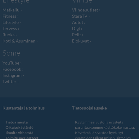
Matkailu
Viihdeuutiset
Fitness
StaraTV
Lifestyle
Autot
Terveys
Digi
Ruoka
Pelit
Koti & Asuminen
Elokuvat
Some
YouTube
Facebook
Instagram
Twitter
Kustantaja ja toimitus
Tietosuojalauseke
Tietoa meistä
Käytämme sivustolla evästeitä
Oikaisukäytäntö
parantaaksemme käyttökokemustasi.
Ilmoita virheestä
Käyttämällä sivustoa hyväksyt
Toimitusperiaatteet
evästeiden tallentamisen laitteellesi.