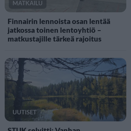
MATKAILU
Finnairin lennoista osan lentää
jatkossa toinen lentoyhtiö –
matkustajille tärkeä rajoitus
UUTISET
STUK selvitti: Vanhan