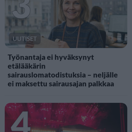
3
UUTISET
Työnantaja ei hyväksynyt
etälääkärin
sairauslomatodistuksia – neljälle
ei maksettu sairausajan palkkaa
4