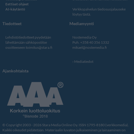
Eettiset ohjeet
AI-käytäntö
Verkkopalvelun
tiedosuojalauseke
löytyy tästä
.
Tiedotteet
Mediamyynti
Lehdistötiedotteet pyydetään
Nostemedia Oy
lähettämään sähköpostitse
Puh. +358 40 356 1332
osoitteeseen
toimitus@stara.fi
mikael@nostemedia.fi
Mediatiedot
Ajankohtaista
© Copyright 2003 - 2026 Stara Media Online Oy. ISSN 1795-8180 (verkkomedia).
Kaikki oikeudet pidätetään. Materiaalin luvaton julkaiseminen ja lainaaminen on