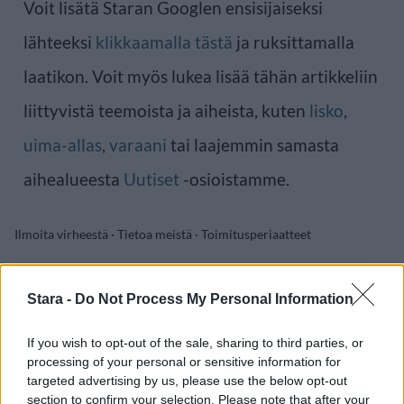
Voit lisätä Staran Googlen ensisijaiseksi
lähteeksi
klikkaamalla tästä
ja ruksittamalla
laatikon. Voit myös lukea lisää tähän artikkeliin
liittyvistä teemoista ja aiheista, kuten
lisko
,
uima-allas
,
varaani
tai laajemmin samasta
aihealueesta
Uutiset
-osioistamme.
Ilmoita virheestä
·
Tietoa meistä
·
Toimitusperiaatteet
Stara -
Do Not Process My Personal Information
If you wish to opt-out of the sale, sharing to third parties, or
processing of your personal or sensitive information for
targeted advertising by us, please use the below opt-out
section to confirm your selection. Please note that after your