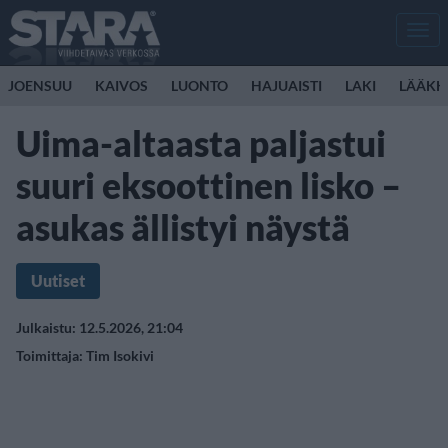
Men
JOENSUU
KAIVOS
LUONTO
HAJUAISTI
LAKI
LÄÄKK
Uima-altaasta paljastui
suuri eksoottinen lisko –
asukas ällistyi näystä
Uutiset
Julkaistu: 12.5.2026, 21:04
Toimittaja:
Tim Isokivi