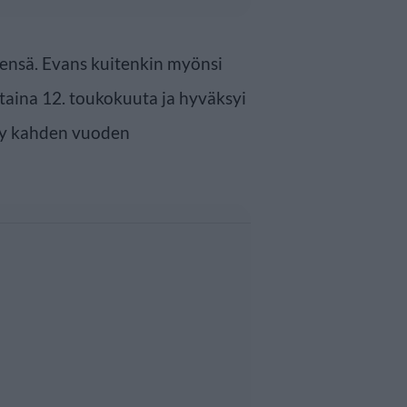
ytensä. Evans kuitenkin myönsi
staina 12. toukokuuta ja hyväksyi
tyy kahden vuoden