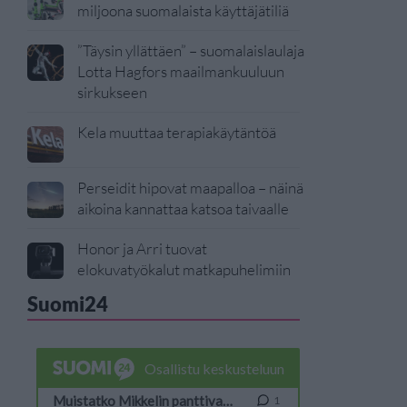
miljoona suomalaista käyttäjätiliä
”Täysin yllättäen” – suomalaislaulaja
Lotta Hagfors maailmankuuluun
sirkukseen
Kela muuttaa terapiakäytäntöä
Perseidit hipovat maapalloa – näinä
aikoina kannattaa katsoa taivaalle
Honor ja Arri tuovat
elokuvatyökalut matkapuhelimiin
Suomi24