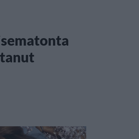
isematonta
stanut