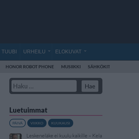
TUUBI
URHEILU
ELOKUVAT
HONOR ROBOT PHONE
MUSIIKKI
SÄHKÖKITARA
VEIK
Luetuimmat
PÄIVÄ
VIIKKO
KUUKAUSI
Leskeneläke ei kuulu kaikille – Kela