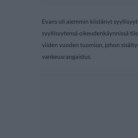
Evans oli aiemmin kiistänyt syyllisy
syyllisyytensä oikeudenkäynnissä tii
viiden vuoden tuomion, johon sisäl
vankeusrangaistus.