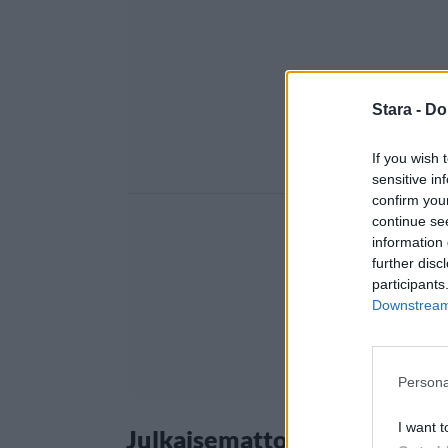
Stara -
Do
If you wish 
sensitive in
confirm you
continue se
information 
further disc
participants
Downstream 
Persona
I want t
Julkaisemattomat kappaleet