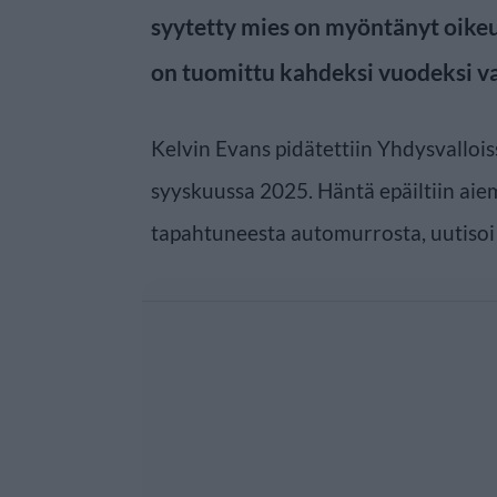
syytetty mies on myöntänyt oikeu
on tuomittu kahdeksi vuodeksi v
Kelvin Evans pidätettiin Yhdysvallois
syyskuussa 2025. Häntä epäiltiin a
tapahtuneesta automurrosta, uutiso