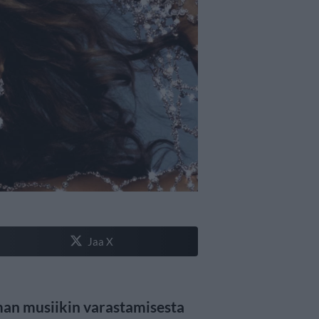
Jaa X
an musiikin varastamisesta