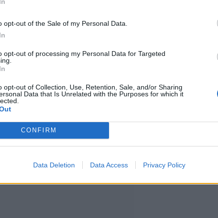
In
o opt-out of the Sale of my Personal Data.
In
tapahtuneessa rikoksessa Evans
to opt-out of processing my Personal Data for Targeted
ing.
anssijan vuokra-autoon.
In
o opt-out of Collection, Use, Retention, Sale, and/or Sharing
ersonal Data that Is Unrelated with the Purposes for which it
ukkua, jotka pitivät sisällään
lected.
Out
ncen julkaisematonta musiikkia
CONFIRM
Data Deletion
Data Access
Privacy Policy