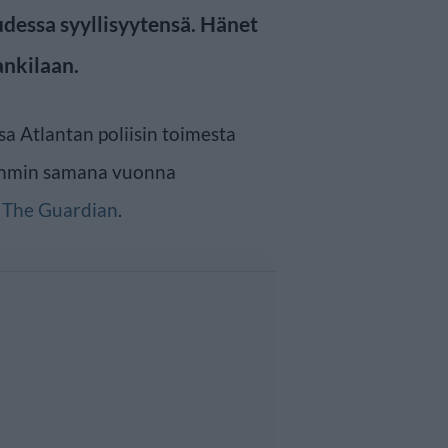
dessa syyllisyytensä. Hänet
ankilaan.
sa Atlantan poliisin toimesta
iemmin samana vuonna
i
The Guardian
.