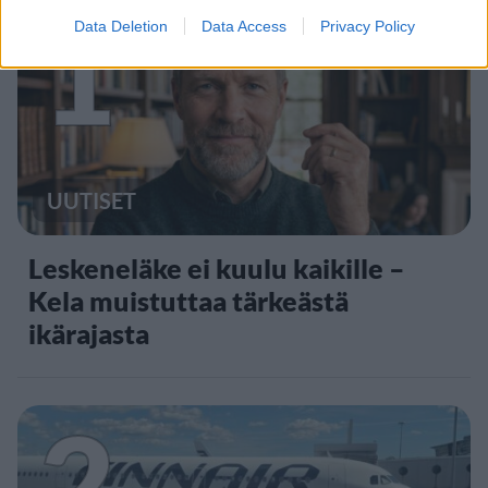
1
Data Deletion
Data Access
Privacy Policy
UUTISET
Leskeneläke ei kuulu kaikille –
Kela muistuttaa tärkeästä
ikärajasta
2