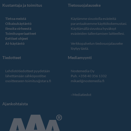
Kustantaja ja toimitus
Tietosuojalauseke
Tietoa meistä
Käytämme sivustolla evästeitä
Oikaisukäytäntö
parantaaksemme käyttökokemustasi.
Ilmoita virheestä
Käyttämällä sivustoa hyväksyt
Toimitusperiaatteet
evästeiden tallentamisen laitteellesi.
Eettiset ohjeet
AI-käytäntö
Verkkopalvelun
tiedosuojalauseke
löytyy tästä
.
Tiedotteet
Mediamyynti
Lehdistötiedotteet pyydetään
Nostemedia Oy
lähettämään sähköpostitse
Puh. +358 40 356 1332
osoitteeseen
toimitus@stara.fi
mikael@nostemedia.fi
Mediatiedot
Ajankohtaista