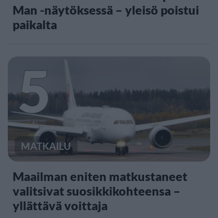
Man -näytöksessä – yleisö poistui
paikalta
5
MATKAILU
Maailman eniten matkustaneet
valitsivat suosikkikohteensa –
yllättävä voittaja