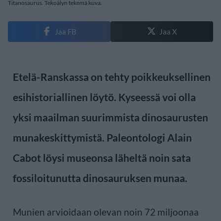
Titanosaurus. Tekoälyn tekemä kuva.
Jaa FB
Jaa X
Etelä-Ranskassa on tehty poikkeuksellinen
esihistoriallinen löytö. Kyseessä voi olla
yksi maailman suurimmista dinosaurusten
munakeskittymistä. Paleontologi Alain
Cabot löysi museonsa läheltä noin sata
fossiloitunutta dinosauruksen munaa.
Munien arvioidaan olevan noin 72 miljoonaa