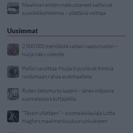
Maailman eniten matkustaneet valitsivat
suosikkikohteensa – yllättävä voittaja
Uusimmat
2 000 000 mehiläistä valtasi naapuruston –
hurja näky videolle
Poliisi varoittaa: Huijarit pyytävät ihmisiä
nostamaan rahaa automaatista
Ryden tietomurto laajeni – lähes miljoona
suomalaista käyttäjätiliä
”Täysin yllättäen” – suomalaislaulaja Lotta
Hagfors maailmankuuluun sirkukseen