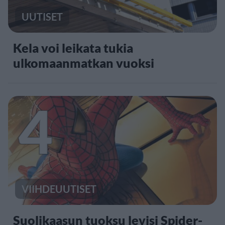
UUTISET
Kela voi leikata tukia
ulkomaanmatkan vuoksi
4
VIIHDEUUTISET
Suolikaasun tuoksu levisi Spider-