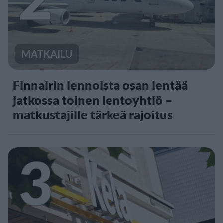
MATKAILU
Finnairin lennoista osan lentää
jatkossa toinen lentoyhtiö –
matkustajille tärkeä rajoitus
3