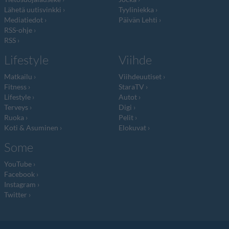
Lähetä uutisvinkki
Tyyliniekka
Mediatiedot
Päivän Lehti
RSS-ohje
RSS
Lifestyle
Viihde
Matkailu
Viihdeuutiset
Fitness
StaraTV
Lifestyle
Autot
Terveys
Digi
Ruoka
Pelit
Koti & Asuminen
Elokuvat
Some
YouTube
Facebook
Instagram
Twitter