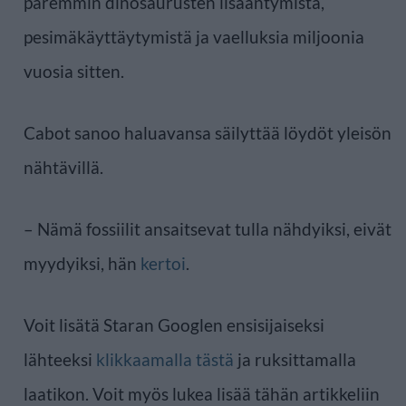
paremmin dinosaurusten lisääntymistä,
pesimäkäyttäytymistä ja vaelluksia miljoonia
vuosia sitten.
Cabot sanoo haluavansa säilyttää löydöt yleisön
nähtävillä.
– Nämä fossiilit ansaitsevat tulla nähdyiksi, eivät
myydyiksi, hän
kertoi
.
Voit lisätä Staran Googlen ensisijaiseksi
lähteeksi
klikkaamalla tästä
ja ruksittamalla
laatikon. Voit myös lukea lisää tähän artikkeliin