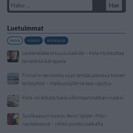
Luetuimmat
PÄIVÄ
VIIKKO
KUUKAUSI
Leskeneläke ei kuulu kaikille – Kela muistuttaa
tärkeästä ikärajasta
Finnairin lennoista osan lentää jatkossa toinen
lentoyhtiö – matkustajille tärkeä rajoitus
Kela voi leikata tukia ulkomaanmatkan vuoksi
Suolikaasun tuoksu levisi Spider-Man -
näytöksessä – yleisö poistui paikalta