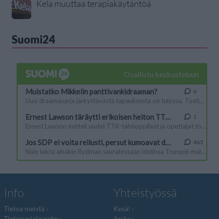
Kela muuttaa terapiakäytäntöä
Suomi24
Info
Yhteistyössä
Tietoa meistä
Kesä!
Tietosuojalauseke
Jocka