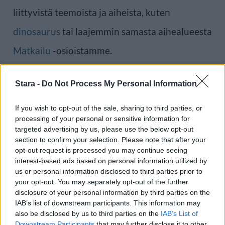
liittyvistä teemoista ja aiheista, kuten
dinosaurus
tai laajemmin samasta aihealueesta
Matkailu
-osioistamme.
Ilmoita virheestä
·
Tietoa meistä
·
Toimitusperiaatteet
Stara -
Do Not Process My Personal Information
If you wish to opt-out of the sale, sharing to third parties, or
processing of your personal or sensitive information for
targeted advertising by us, please use the below opt-out
section to confirm your selection. Please note that after your
opt-out request is processed you may continue seeing
interest-based ads based on personal information utilized by
us or personal information disclosed to third parties prior to
your opt-out. You may separately opt-out of the further
disclosure of your personal information by third parties on the
IAB’s list of downstream participants. This information may
also be disclosed by us to third parties on the
IAB’s List of
Downstream Participants
that may further disclose it to other