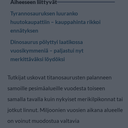
Aiheeseen liittyvät
Tyrannosauruksen luuranko
huutokaupattiin – kauppahinta rikkoi
ennätyksen
Dinosaurus pölyttyi laatikossa
vuosikymmeniä – paljastui nyt
merkittäväksi löydöksi
Tutkijat uskovat titanosaurusten palanneen
samoille pesimäalueille vuodesta toiseen
samalla tavalla kuin nykyiset merikilpikonnat tai
jotkut linnut. Miljoonien vuosien aikana alueelle
on voinut muodostua valtavia