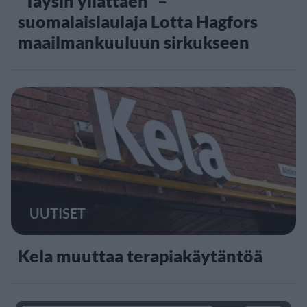
”Täysin yllättäen” –
suomalaislaulaja Lotta Hagfors
maailmankuuluun sirkukseen
UUTISET
Kela muuttaa terapiakäytäntöä