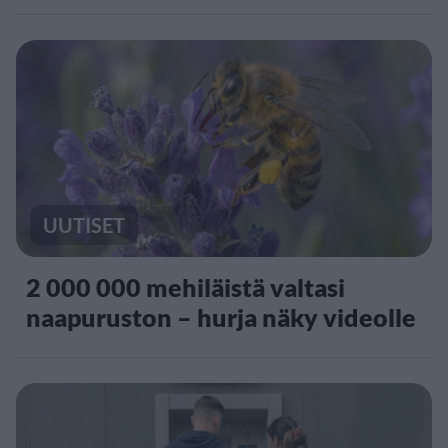
UUTISET
2 000 000 mehiläistä valtasi
naapuruston – hurja näky videolle