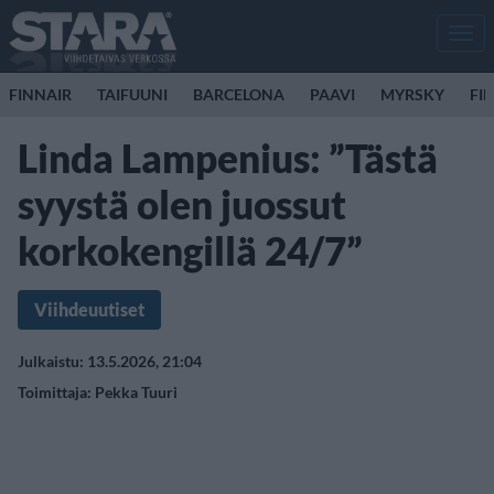
Men
FINNAIR
TAIFUUNI
BARCELONA
PAAVI
MYRSKY
FI
Linda Lampenius: ”Tästä
syystä olen juossut
korkokengillä 24/7”
Viihdeuutiset
Julkaistu: 13.5.2026, 21:04
Toimittaja:
Pekka Tuuri