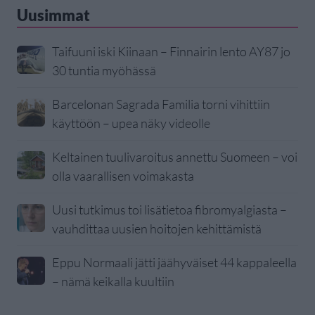
Uusimmat
Taifuuni iski Kiinaan – Finnairin lento AY87 jo
30 tuntia myöhässä
Barcelonan Sagrada Familia torni vihittiin
käyttöön – upea näky videolle
Keltainen tuulivaroitus annettu Suomeen – voi
olla vaarallisen voimakasta
Uusi tutkimus toi lisätietoa fibromyalgiasta –
vauhdittaa uusien hoitojen kehittämistä
Eppu Normaali jätti jäähyväiset 44 kappaleella
– nämä keikalla kuultiin