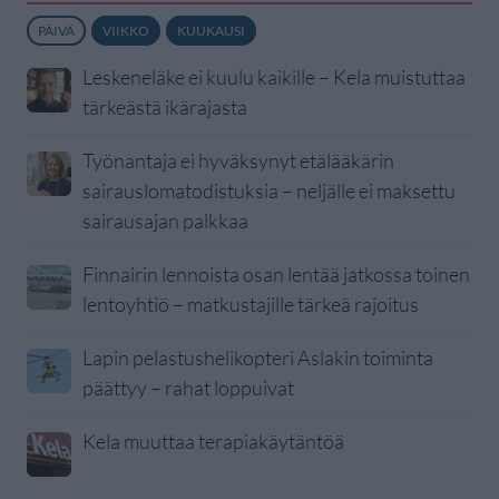
PÄIVÄ
VIIKKO
KUUKAUSI
Leskeneläke ei kuulu kaikille – Kela muistuttaa
tärkeästä ikärajasta
Työnantaja ei hyväksynyt etälääkärin
sairauslomatodistuksia – neljälle ei maksettu
sairausajan palkkaa
Finnairin lennoista osan lentää jatkossa toinen
lentoyhtiö – matkustajille tärkeä rajoitus
Lapin pelastushelikopteri Aslakin toiminta
päättyy – rahat loppuivat
Kela muuttaa terapiakäytäntöä