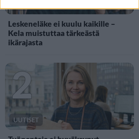
UUTISET
Leskeneläke ei kuulu kaikille –
Kela muistuttaa tärkeästä
ikärajasta
2
UUTISET