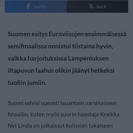
Jaa FB
Jaa X
Suomen esitys Euroviisujen ensimmäisessä
semifinaalissa onnistui tiistaina hyvin,
vaikka harjoituksissa Lampeniuksen
iltapuvun laahus olikin jäänyt hetkeksi
tuoliin jumiin.
Suomi selvisi upeasti lauantain varsinaiseen
finaaliin, kuten myös suurin haastaja Kreikka.
Nyt Linda on julkaissut kulissien takaiseen