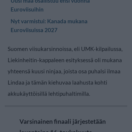
Uusi maa osallistuu ensi vuonna
Euroviisuihin
Nyt varmistui: Kanada mukana
Euroviisuissa 2027
Suomen viisukarsinnoissa, eli UMK-kilpailussa,
Liekinheitin-kappaleen esityksessä oli mukana
yhteensä kuusi ninjaa, joista osa puhalsi ilmaa
Lindaa ja tämän kiehuvaa laahusta kohti
akkukäyttöisillä lehtipuhaltimilla.
Varsinainen finaali järjestetään