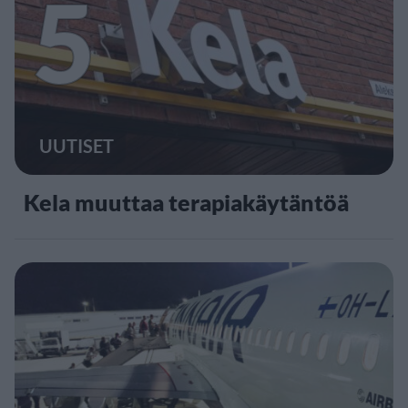
5
UUTISET
Kela muuttaa terapiakäytäntöä