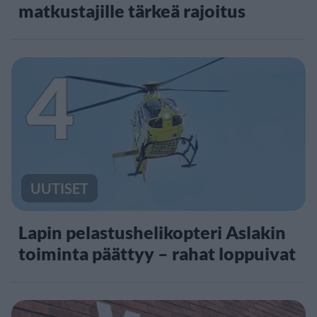
matkustajille tärkeä rajoitus
4
UUTISET
Lapin pelastushelikopteri Aslakin
toiminta päättyy – rahat loppuivat