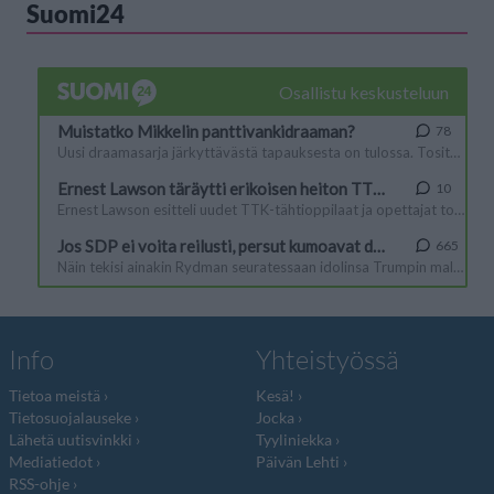
Suomi24
Info
Yhteistyössä
Tietoa meistä
Kesä!
Tietosuojalauseke
Jocka
Lähetä uutisvinkki
Tyyliniekka
Mediatiedot
Päivän Lehti
RSS-ohje