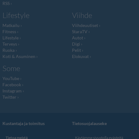
RSS
Lifestyle
Viihde
Matkailu
Viihdeuutiset
Fitness
StaraTV
Lifestyle
Autot
Terveys
Digi
Ruoka
Pelit
Koti & Asuminen
Elokuvat
Some
YouTube
Facebook
Instagram
Twitter
Kustantaja ja toimitus
Tietosuojalauseke
Tietoa meistä
Käytämme sivustolla evästeitä