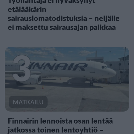
Työnantaja ei hyväksynyt
etälääkärin
sairauslomatodistuksia – neljälle
ei maksettu sairausajan palkkaa
3
MATKAILU
Finnairin lennoista osan lentää
jatkossa toinen lentoyhtiö –