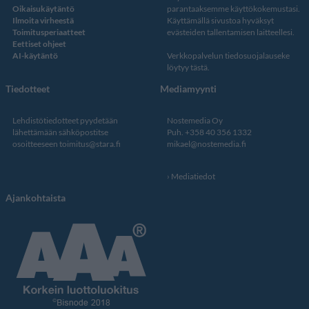
Oikaisukäytäntö
parantaaksemme käyttökokemustasi.
Ilmoita virheestä
Käyttämällä sivustoa hyväksyt
Toimitusperiaatteet
evästeiden tallentamisen laitteellesi.
Eettiset ohjeet
AI-käytäntö
Verkkopalvelun
tiedosuojalauseke
löytyy tästä
.
Tiedotteet
Mediamyynti
Lehdistötiedotteet pyydetään
Nostemedia Oy
lähettämään sähköpostitse
Puh. +358 40 356 1332
osoitteeseen
toimitus@stara.fi
mikael@nostemedia.fi
Mediatiedot
Ajankohtaista