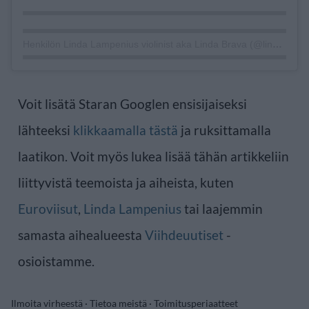
Henkilön Linda Lampenius violinist aka Linda Brava (@lindalampeniusofficial) jakama julkaisu
Voit lisätä Staran Googlen ensisijaiseksi
lähteeksi
klikkaamalla tästä
ja ruksittamalla
laatikon. Voit myös lukea lisää tähän artikkeliin
liittyvistä teemoista ja aiheista, kuten
Euroviisut
,
Linda Lampenius
tai laajemmin
samasta aihealueesta
Viihdeuutiset
-
osioistamme.
Ilmoita virheestä
·
Tietoa meistä
·
Toimitusperiaatteet