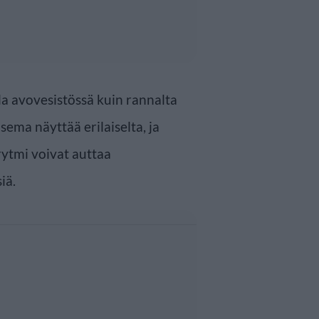
la avovesistössä kuin rannalta
ema näyttää erilaiselta, ja
rytmi voivat auttaa
iä.