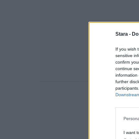
Stara -
Do
If you wish 
sensitive in
confirm you
continue se
information 
further disc
participants
Downstream 
Persona
I want t