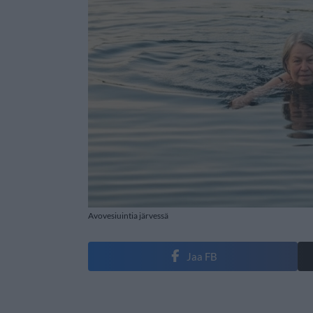
Avovesiuintia järvessä
Jaa FB