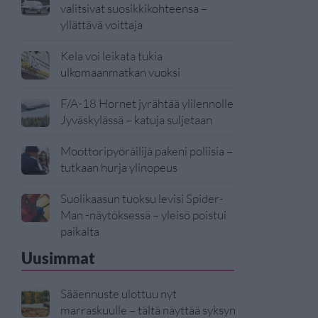
valitsivat suosikkikohteensa –
yllättävä voittaja
Kela voi leikata tukia
ulkomaanmatkan vuoksi
F/A-18 Hornet jyrähtää ylilennolle
Jyväskylässä – katuja suljetaan
Moottoripyöräilijä pakeni poliisia –
tutkaan hurja ylinopeus
Suolikaasun tuoksu levisi Spider-
Man -näytöksessä – yleisö poistui
paikalta
Uusimmat
Sääennuste ulottuu nyt
marraskuulle – tältä näyttää syksyn