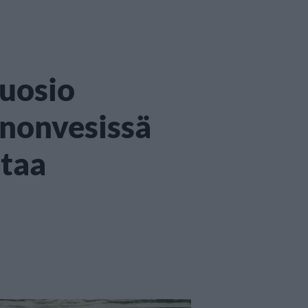
suosio
nnonvesissä
taa