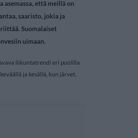
sa asemassa, että meillä on
ntaa, saaristo, jokia ja
 riittää. Suomalaiset
nvesiin uimaan.
vava liikuntatrendi eri puolilla
keväällä ja kesällä, kun järvet,