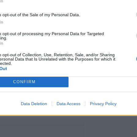
In
o opt-out of the Sale of my Personal Data.
vapautta
In
to opt-out of processing my Personal Data for Targeted
ing.
luonnossa. Uintia voi harrastaa
In
juoksulenkin päätteeksi tai
o opt-out of Collection, Use, Retention, Sale, and/or Sharing
ersonal Data that Is Unrelated with the Purposes for which it
lected.
Out
ä uimista. Lajissa houkuttelevat
CONFIRM
dollisuus irrottautua kuivan
Data Deletion
Data Access
Privacy Policy