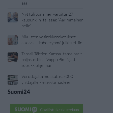
sää
Nyt tuli punainen varoitus 27
kaupunkiin Italiassa: ”Äärimmäinen
helle”
Aikuisten vesirokkorokotukset
alkoivat – kohderyhmä julkistettiin
Tanssii Tähtien Kanssa -tanssiparit
paljastettiin – Vappu Pimiä jätti
suosikkiohjelman
Verottajalta muistutus 5 000
yrittäjälle – ei syytä huoleen
Suomi24