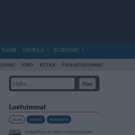
TUUBI
URHEILU
ELOKUVAT
LEVISIO
VERO
KITTILÄ
PUOLUSTUSVOIMAT
RÄJÄHDYS
Luetuimmat
PÄIVÄ
VIIKKO
KUUKAUSI
Maailman eniten matkustaneet