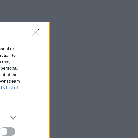
sonal or
ection to
ou may
 personal
out of the
 downstream
B’s List of