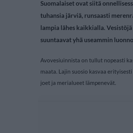
Suomalaiset ovat siitä onnellises
tuhansia järviä, runsaasti merenra
lampia lähes kaikkialla. Vesistöjä
suuntaavat yhä useammin luonno
Avovesiuinnista on tullut nopeasti kas
maata. Lajin suosio kasvaa erityisesti 
joet ja merialueet lämpenevät.