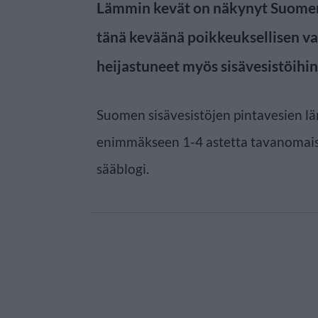
Lämmin kevät on näkynyt Suomen v
tänä keväänä poikkeuksellisen var
heijastuneet myös sisävesistöihin
Suomen sisävesistöjen pintavesien läm
enimmäkseen 1-4 astetta tavanomai
sääblogi.