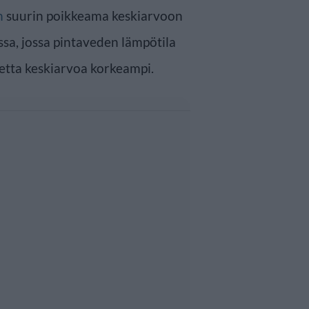
n
suurin poikkeama keskiarvoon
assa, jossa pintaveden lämpötila
stetta keskiarvoa korkeampi.