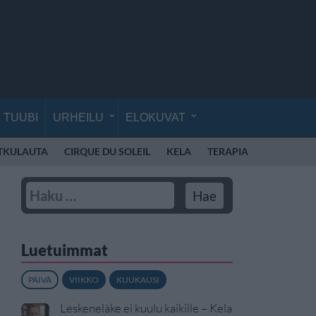
TUUBI
URHEILU
ELOKUVAT
TKULAUTA
CIRQUE DU SOLEIL
KELA
TERAPIA
AVARUUS
Luetuimmat
PÄIVÄ
VIIKKO
KUUKAUSI
Leskeneläke ei kuulu kaikille – Kela