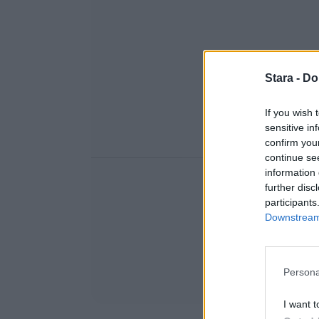
Stara -
Do
If you wish 
sensitive in
confirm you
continue se
information 
further disc
participants
Downstream 
Persona
I want t