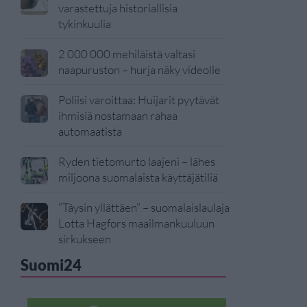
varastettuja historiallisia
tykinkuulia
2 000 000 mehiläistä valtasi
naapuruston – hurja näky videolle
Poliisi varoittaa: Huijarit pyytävät
ihmisiä nostamaan rahaa
automaatista
Ryden tietomurto laajeni – lähes
miljoona suomalaista käyttäjätiliä
”Täysin yllättäen” – suomalaislaulaja
Lotta Hagfors maailmankuuluun
sirkukseen
Suomi24