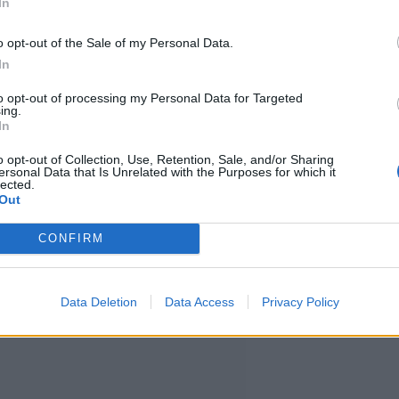
In
et
o opt-out of the Sale of my Personal Data.
In
na 12. toukokuuta tehdyissä
to opt-out of processing my Personal Data for Targeted
skiosassa 8-12 astetta.
ing.
In
o opt-out of Collection, Use, Retention, Sale, and/or Sharing
a muutamilla havaintopaikoilla,
ersonal Data that Is Unrelated with the Purposes for which it
lected.
Out
etta.
CONFIRM
Data Deletion
Data Access
Privacy Policy