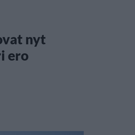
ovat nyt
i ero