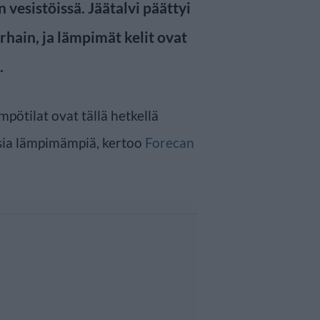
esistöissä. Jäätalvi päättyi
hain, ja lämpimät kelit ovat
.
pötilat ovat tällä hetkellä
sia lämpimämpiä, kertoo
Forecan