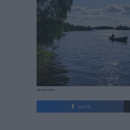
Järvi ja vene
Jaa FB