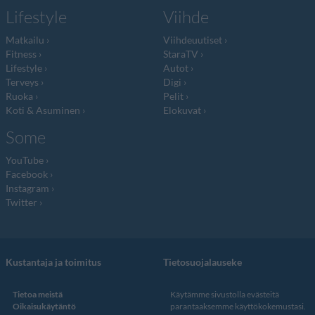
Lifestyle
Viihde
Matkailu
Viihdeuutiset
Fitness
StaraTV
Lifestyle
Autot
Terveys
Digi
Ruoka
Pelit
Koti & Asuminen
Elokuvat
Some
YouTube
Facebook
Instagram
Twitter
Kustantaja ja toimitus
Tietosuojalauseke
Tietoa meistä
Käytämme sivustolla evästeitä
Oikaisukäytäntö
parantaaksemme käyttökokemustasi.