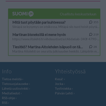
Info
Yhteistyössä
Tietoa meistä
Kesä!
Tietosuojalauseke
Jocka
Lähetä uutisvinkki
Tyyliniekka
Mediatiedot
Päivän Lehti
RSS-ohje
RSS