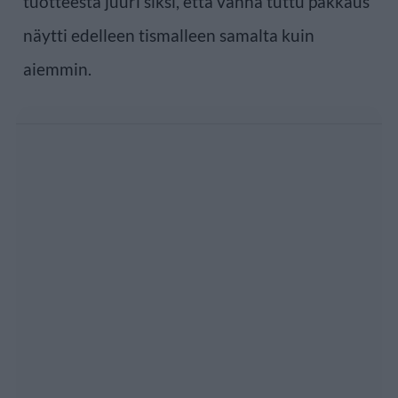
tuotteesta juuri siksi, että vanha tuttu pakkaus
näytti edelleen tismalleen samalta kuin
aiemmin.