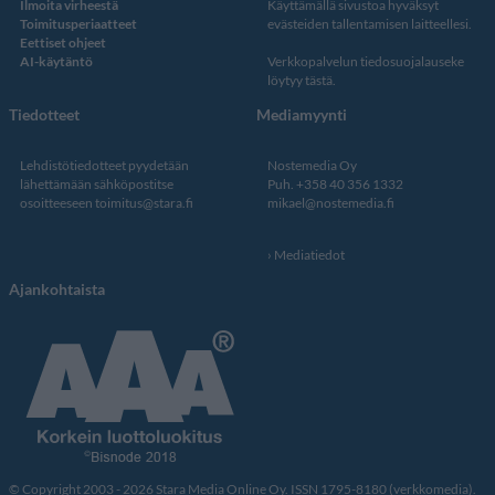
Ilmoita virheestä
Käyttämällä sivustoa hyväksyt
Toimitusperiaatteet
evästeiden tallentamisen laitteellesi.
Eettiset ohjeet
AI-käytäntö
Verkkopalvelun
tiedosuojalauseke
löytyy tästä
.
Tiedotteet
Mediamyynti
Lehdistötiedotteet pyydetään
Nostemedia Oy
lähettämään sähköpostitse
Puh. +358 40 356 1332
osoitteeseen
toimitus@stara.fi
mikael@nostemedia.fi
Mediatiedot
Ajankohtaista
© Copyright 2003 - 2026 Stara Media Online Oy. ISSN 1795-8180 (verkkomedia).