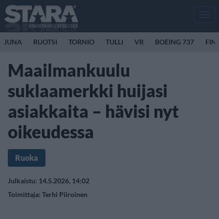
Men
JUNA
RUOTSI
TORNIO
TULLI
VR
BOEING 737
FIN
Maailmankuulu
suklaamerkki huijasi
asiakkaita – hävisi nyt
oikeudessa
Ruoka
Julkaistu: 14.5.2026, 14:02
Toimittaja:
Terhi Piiroinen