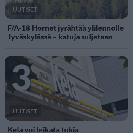
UUTISET
F/A-18 Hornet jyrähtää ylilennolle
Jyväskylässä – katuja suljetaan
3
UUTISET
Kela voi leikata tukia