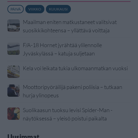
PÄIVÄ
VIIKKO
KUUKAUSI
Maailman eniten matkustaneet valitsivat
suosikkikohteensa – yllättävä voittaja
F/A-18 Hornet jyrähtää ylilennolle
Jyväskylässä – katuja suljetaan
Kela voi leikata tukia ulkomaanmatkan vuoksi
Moottoripyöräilijä pakeni poliisia – tutkaan
hurja ylinopeus
Suolikaasun tuoksu levisi Spider-Man -
näytöksessä – yleisö poistui paikalta
Uusimmat