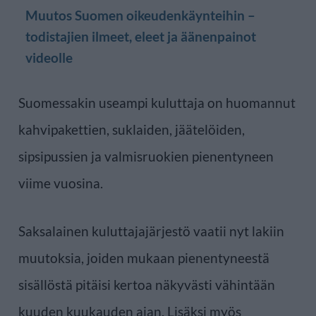
Muutos Suomen oikeudenkäynteihin –
todistajien ilmeet, eleet ja äänenpainot
videolle
Suomessakin useampi kuluttaja on huomannut
kahvipakettien, suklaiden, jäätelöiden,
sipsipussien ja valmisruokien pienentyneen
viime vuosina.
Saksalainen kuluttajajärjestö vaatii nyt lakiin
muutoksia, joiden mukaan pienentyneestä
sisällöstä pitäisi kertoa näkyvästi vähintään
kuuden kuukauden ajan. Lisäksi myös