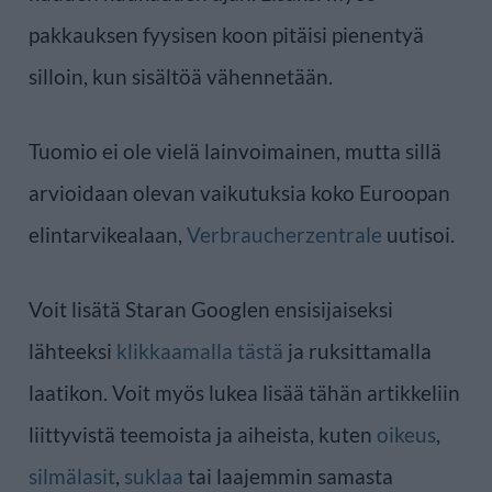
pakkauksen fyysisen koon pitäisi pienentyä
silloin, kun sisältöä vähennetään.
Tuomio ei ole vielä lainvoimainen, mutta sillä
arvioidaan olevan vaikutuksia koko Euroopan
elintarvikealaan,
Verbraucherzentrale
uutisoi.
Voit lisätä Staran Googlen ensisijaiseksi
lähteeksi
klikkaamalla tästä
ja ruksittamalla
laatikon. Voit myös lukea lisää tähän artikkeliin
liittyvistä teemoista ja aiheista, kuten
oikeus
,
silmälasit
,
suklaa
tai laajemmin samasta