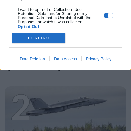
I want to opt-out of Collection, Use,
Retention, Sale, and/or Sharing of my
Personal Data that Is Unrelated with the
Purposes for which it was collected.
Opted Out
MATKAILU
CONFIRM
Maailman eniten matkustaneet
valitsivat suosikkikohteensa –
Data Deletion
Data Access
Privacy Policy
yllättävä voittaja
2