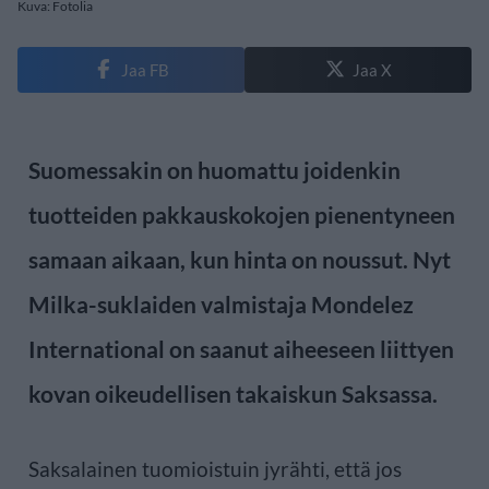
Kuva: Fotolia
Jaa FB
Jaa X
Suomessakin on huomattu joidenkin
tuotteiden pakkauskokojen pienentyneen
samaan aikaan, kun hinta on noussut. Nyt
Milka-suklaiden valmistaja Mondelez
International on saanut aiheeseen liittyen
kovan oikeudellisen takaiskun Saksassa.
Saksalainen tuomioistuin jyrähti, että jos