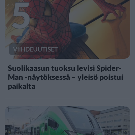
5
VIIHDEUUTISET
Suolikaasun tuoksu levisi Spider-
Man -näytöksessä – yleisö poistui
paikalta