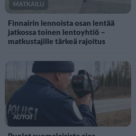
MATKAILU
Finnairin lennoista osan lentää
jatkossa toinen lentoyhtiö –
matkustajille tärkeä rajoitus
AUTOT
Puolet suomalaisista ajaa