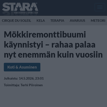
Men
CIRQUE DU SOLEIL
KELA
TERAPIA
AVARUUS
METEORI
Mökkiremonttibuumi
käynnistyi – rahaa palaa
nyt enemmän kuin vuosiin
Koti & Asuminen
Julkaistu: 14.5.2026, 23:01
Toimittaja:
Terhi Piiroinen