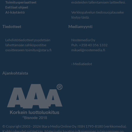
Toimitusperiaatteet
evästeiden tallentamisen laitteellesi.
Eettiset ohjeet
AI-käytäntö
Verkkopalvelun
tiedosuojalauseke
löytyy tästä
.
Tiedotteet
Mediamyynti
Lehdistötiedotteet pyydetään
Nostemedia Oy
lähettämään sähköpostitse
Puh. +358 40 356 1332
osoitteeseen
toimitus@stara.fi
mikael@nostemedia.fi
Mediatiedot
Ajankohtaista
© Copyright 2003 - 2026 Stara Media Online Oy. ISSN 1795-8180 (verkkomedia).
Kaikki oikeudet pidätetään. Materiaalin luvaton julkaiseminen ja lainaaminen on