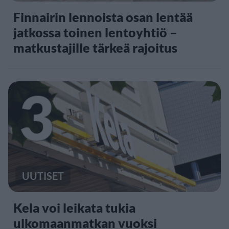
Finnairin lennoista osan lentää
jatkossa toinen lentoyhtiö –
matkustajille tärkeä rajoitus
3
UUTISET
Kela voi leikata tukia
ulkomaanmatkan vuoksi