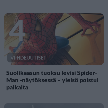
4
VIIHDEUUTISET
Suolikaasun tuoksu levisi Spider-
Man -näytöksessä – yleisö poistui
paikalta