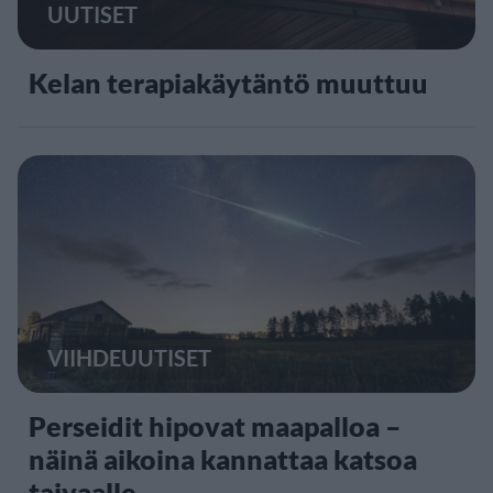
UUTISET
Kelan terapiakäytäntö muuttuu
VIIHDEUUTISET
Perseidit hipovat maapalloa –
näinä aikoina kannattaa katsoa
taivaalle