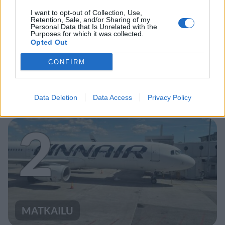
I want to opt-out of Collection, Use,
Retention, Sale, and/or Sharing of my
UUTISET
Personal Data that Is Unrelated with the
Purposes for which it was collected.
Opted Out
Leskeneläke ei kuulu kaikille –
CONFIRM
Kela muistuttaa tärkeästä
ikärajasta
Data Deletion
Data Access
Privacy Policy
2
MATKAILU