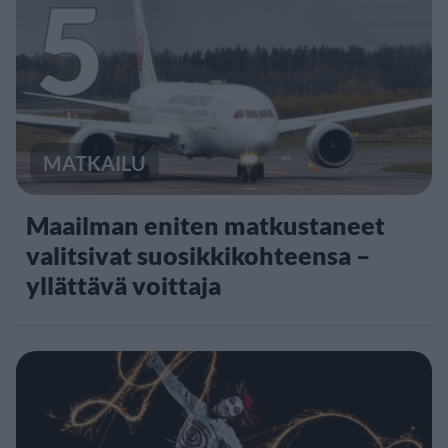
5
MATKAILU
Maailman eniten matkustaneet
valitsivat suosikkikohteensa –
yllättävä voittaja