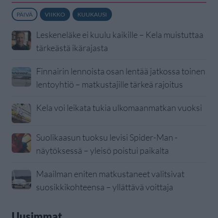
PÄIVÄ
VIIKKO
KUUKAUSI
Leskeneläke ei kuulu kaikille – Kela muistuttaa
tärkeästä ikärajasta
Finnairin lennoista osan lentää jatkossa toinen
lentoyhtiö – matkustajille tärkeä rajoitus
Kela voi leikata tukia ulkomaanmatkan vuoksi
Suolikaasun tuoksu levisi Spider-Man -
näytöksessä – yleisö poistui paikalta
Maailman eniten matkustaneet valitsivat
suosikkikohteensa – yllättävä voittaja
Uusimmat