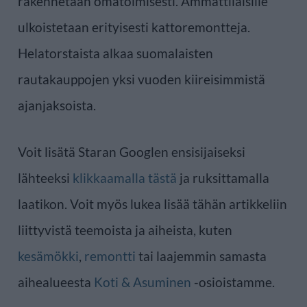
rakennetaan omatoimisesti. Ammattilaisille
ulkoistetaan erityisesti kattoremontteja.
Helatorstaista alkaa suomalaisten
rautakauppojen yksi vuoden kiireisimmistä
ajanjaksoista.
Voit lisätä Staran Googlen ensisijaiseksi
lähteeksi
klikkaamalla tästä
ja ruksittamalla
laatikon. Voit myös lukea lisää tähän artikkeliin
liittyvistä teemoista ja aiheista, kuten
kesämökki
,
remontti
tai laajemmin samasta
aihealueesta
Koti & Asuminen
-osioistamme.