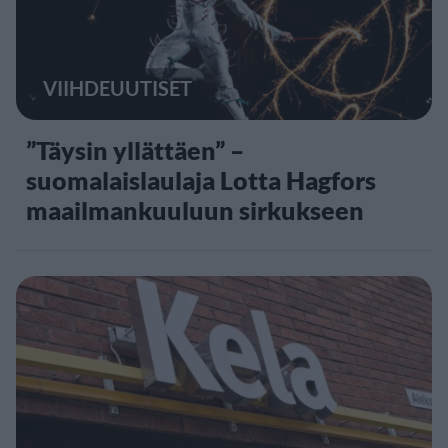
VIIHDEUUTISET
”Täysin yllättäen” –
suomalaislaulaja Lotta Hagfors
maailmankuuluun sirkukseen