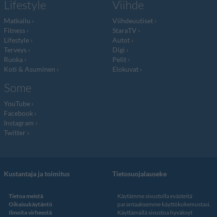
Lifestyle
Viihde
Matkailu
Viihdeuutiset
Fitness
StaraTV
Lifestyle
Autot
Terveys
Digi
Ruoka
Pelit
Koti & Asuminen
Elokuvat
Some
YouTube
Facebook
Instagram
Twitter
Kustantaja ja toimitus
Tietosuojalauseke
Tietoa meistä
Käytämme sivustolla evästeitä
Oikaisukäytäntö
parantaaksemme käyttökokemustasi.
Ilmoita virheestä
Käyttämällä sivustoa hyväksyt