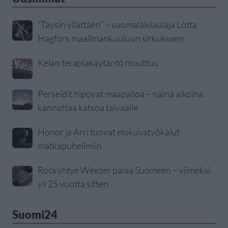
”Täysin yllättäen” – suomalaislaulaja Lotta
Hagfors maailmankuuluun sirkukseen
Kelan terapiakäytäntö muuttuu
Perseidit hipovat maapalloa – näinä aikoina
kannattaa katsoa taivaalle
Honor ja Arri tuovat elokuvatyökalut
matkapuhelimiin
Rockyhtye Weezer palaa Suomeen – viimeksi
yli 25 vuotta sitten
Suomi24