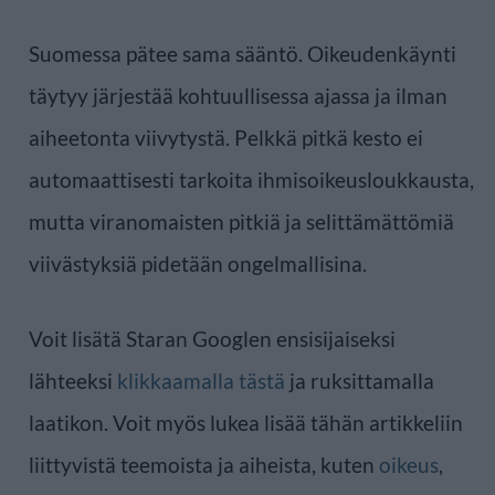
Suomessa pätee sama sääntö. Oikeudenkäynti
täytyy järjestää kohtuullisessa ajassa ja ilman
aiheetonta viivytystä. Pelkkä pitkä kesto ei
automaattisesti tarkoita ihmisoikeusloukkausta,
mutta viranomaisten pitkiä ja selittämättömiä
viivästyksiä pidetään ongelmallisina.
Voit lisätä Staran Googlen ensisijaiseksi
lähteeksi
klikkaamalla tästä
ja ruksittamalla
laatikon. Voit myös lukea lisää tähän artikkeliin
liittyvistä teemoista ja aiheista, kuten
oikeus
,