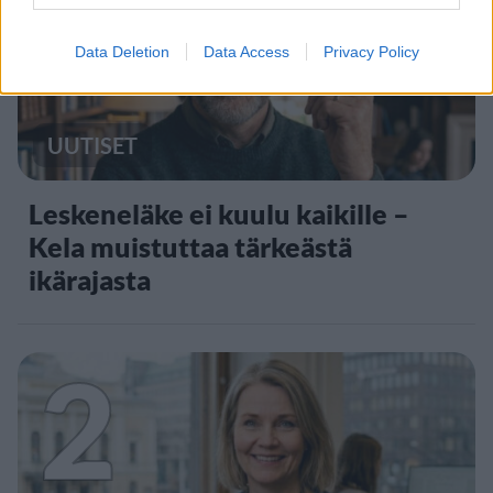
1
Data Deletion
Data Access
Privacy Policy
UUTISET
Leskeneläke ei kuulu kaikille –
Kela muistuttaa tärkeästä
ikärajasta
2