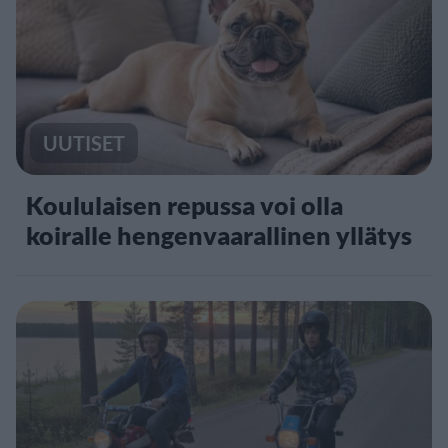
UUTISET
Koululaisen repussa voi olla
koiralle hengenvaarallinen yllätys