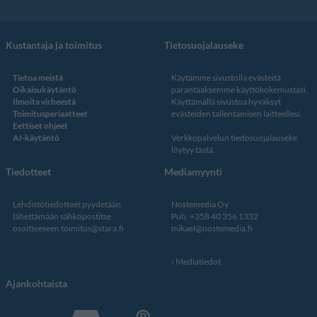
Kustantaja ja toimitus
Tietosuojalauseke
Tietoa meistä
Käytämme sivustolla evästeitä
Oikaisukäytäntö
parantaaksemme käyttökokemustasi.
Ilmoita virheestä
Käyttämällä sivustoa hyväksyt
Toimitusperiaatteet
evästeiden tallentamisen laitteellesi.
Eettiset ohjeet
AI-käytäntö
Verkkopalvelun
tiedosuojalauseke
löytyy tästä
.
Tiedotteet
Mediamyynti
Lehdistötiedotteet pyydetään
Nostemedia Oy
lähettämään sähköpostitse
Puh. +358 40 356 1332
osoitteeseen
toimitus@stara.fi
mikael@nostemedia.fi
Mediatiedot
Ajankohtaista