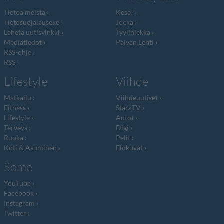
Tietoa meistä
Kesä!
Tietosuojalauseke
Jocka
Lähetä uutisvinkki
Tyyliniekka
Mediatiedot
Päivän Lehti
RSS-ohje
RSS
Lifestyle
Viihde
Matkailu
Viihdeuutiset
Fitness
StaraTV
Lifestyle
Autot
Terveys
Digi
Ruoka
Pelit
Koti & Asuminen
Elokuvat
Some
YouTube
Facebook
Instagram
Twitter