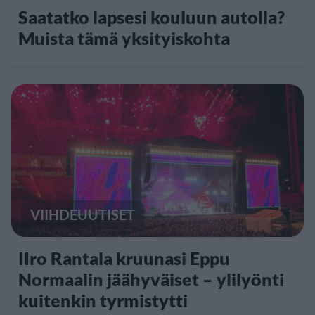
Saatatko lapsesi kouluun autolla?
Muista tämä yksityiskohta
VIIHDEUUTISET
IIro Rantala kruunasi Eppu
Normaalin jäähyväiset – ylilyönti
kuitenkin tyrmistytti