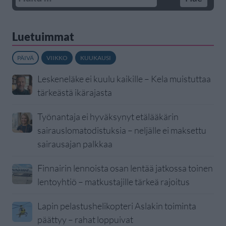
Luetuimmat
PÄIVÄ
VIIKKO
KUUKAUSI
Leskeneläke ei kuulu kaikille – Kela muistuttaa
tärkeästä ikärajasta
Työnantaja ei hyväksynyt etälääkärin
sairauslomatodistuksia – neljälle ei maksettu
sairausajan palkkaa
Finnairin lennoista osan lentää jatkossa toinen
lentoyhtiö – matkustajille tärkeä rajoitus
Lapin pelastushelikopteri Aslakin toiminta
päättyy – rahat loppuivat