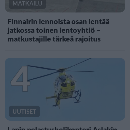
MATKAILU
Finnairin lennoista osan lentää
jatkossa toinen lentoyhtiö –
matkustajille tärkeä rajoitus
4
UUTISET
Lapin pelastushelikopteri Aslakin