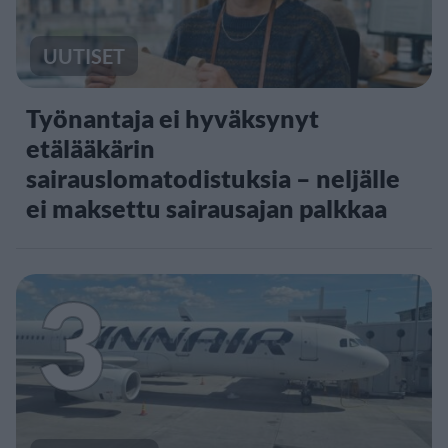
UUTISET
Työnantaja ei hyväksynyt
etälääkärin
sairauslomatodistuksia – neljälle
ei maksettu sairausajan palkkaa
3