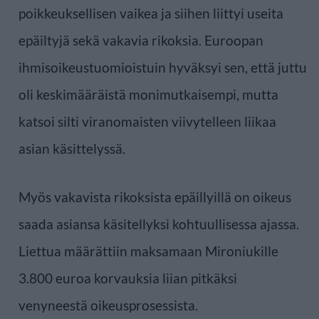
poikkeuksellisen vaikea ja siihen liittyi useita
epäiltyjä sekä vakavia rikoksia. Euroopan
ihmisoikeustuomioistuin hyväksyi sen, että juttu
oli keskimääräistä monimutkaisempi, mutta
katsoi silti viranomaisten viivytelleen liikaa
asian käsittelyssä.
Myös vakavista rikoksista epäillyillä on oikeus
saada asiansa käsitellyksi kohtuullisessa ajassa.
Liettua määrättiin maksamaan Mironiukille
3.800 euroa korvauksia liian pitkäksi
venyneestä oikeusprosessista.