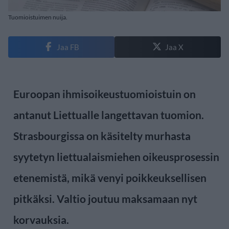
Tuomioistuimen nuija.
Jaa FB
Jaa X
Euroopan ihmisoikeustuomioistuin on
antanut Liettualle langettavan tuomion.
Strasbourgissa on käsitelty murhasta
syytetyn liettualaismiehen oikeusprosessin
etenemistä, mikä venyi poikkeuksellisen
pitkäksi. Valtio joutuu maksamaan nyt
korvauksia.