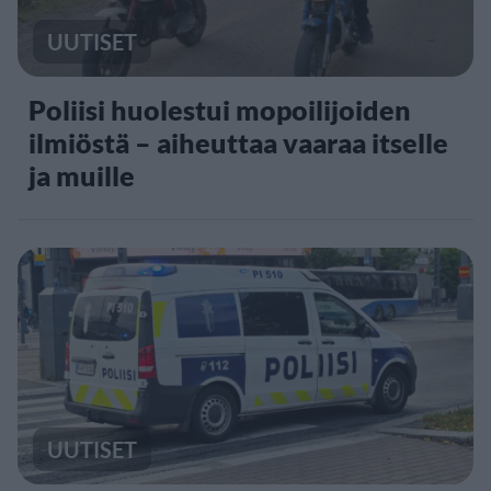
UUTISET
Poliisi huolestui mopoilijoiden
ilmiöstä – aiheuttaa vaaraa itselle
ja muille
UUTISET