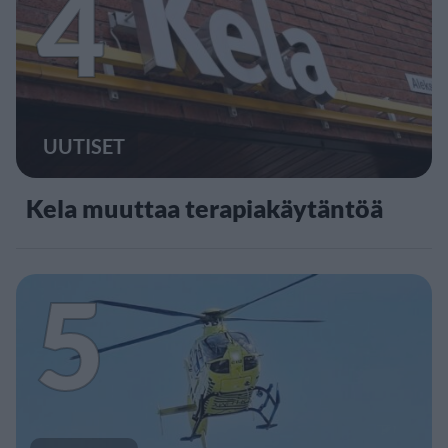
4
UUTISET
Kela muuttaa terapiakäytäntöä
5