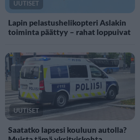
UUTISET
Lapin pelastushelikopteri Aslakin
toiminta päättyy – rahat loppuivat
UUTISET
Saatatko lapsesi kouluun autolla?
Muista tämä yksityiskohta