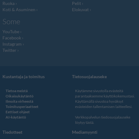
Ruoka
Pelit
Koti & Asuminen
Elokuvat
Some
YouTube
Facebook
Instagram
Twitter
Kustantaja ja toimitus
Tietosuojalauseke
Tietoa meistä
Käytämme sivustolla evästeitä
Oikaisukäytäntö
parantaaksemme käyttökokemustasi.
Ilmoita virheestä
Käyttämällä sivustoa hyväksyt
Toimitusperiaatteet
evästeiden tallentamisen laitteellesi.
Eettiset ohjeet
AI-käytäntö
Verkkopalvelun
tiedosuojalauseke
löytyy tästä
.
Tiedotteet
Mediamyynti