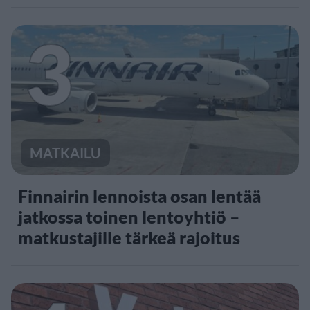
3
MATKAILU
Finnairin lennoista osan lentää
jatkossa toinen lentoyhtiö –
matkustajille tärkeä rajoitus