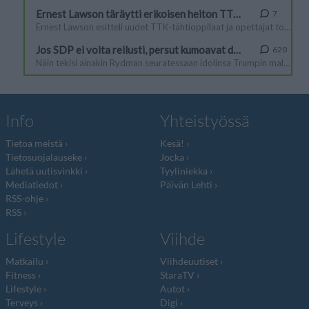
Info
Yhteistyössä
Tietoa meistä
Kesä!
Tietosuojalauseke
Jocka
Lähetä uutisvinkki
Tyyliniekka
Mediatiedot
Päivän Lehti
RSS-ohje
RSS
Lifestyle
Viihde
Matkailu
Viihdeuutiset
Fitness
StaraTV
Lifestyle
Autot
Terveys
Digi