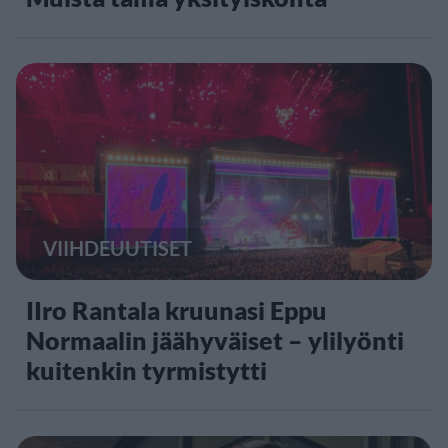
VIIHDEUUTISET
IIro Rantala kruunasi Eppu
Normaalin jäähyväiset – ylilyönti
kuitenkin tyrmistytti