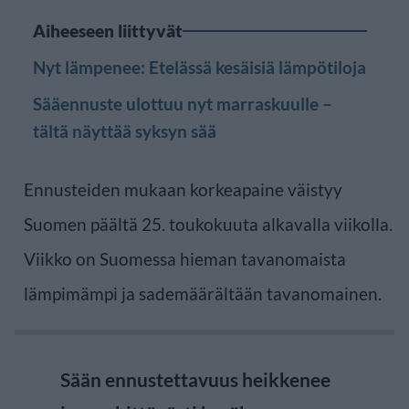
Aiheeseen liittyvät
Nyt lämpenee: Etelässä kesäisiä lämpötiloja
Sääennuste ulottuu nyt marraskuulle –
tältä näyttää syksyn sää
Ennusteiden mukaan korkeapaine väistyy
Suomen päältä 25. toukokuuta alkavalla viikolla.
Viikko on Suomessa hieman tavanomaista
lämpimämpi ja sademäärältään tavanomainen.
Sään ennustettavuus heikkenee