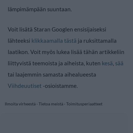
lämpimämpään suuntaan.
Voit lisätä Staran Googlen ensisijaiseksi
lähteeksi
klikkaamalla tästä
ja ruksittamalla
laatikon. Voit myös lukea lisää tähän artikkeliin
liittyvistä teemoista ja aiheista, kuten
kesä
,
sää
tai laajemmin samasta aihealueesta
Viihdeuutiset
-osioistamme.
Ilmoita virheestä
·
Tietoa meistä
·
Toimitusperiaatteet