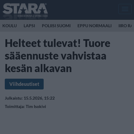
Men
KOULU
LAPSI
POLIISI SUOMI
EPPU NORMAALI
IIRO R
Helteet tulevat! Tuore
sääennuste vahvistaa
kesän alkavan
Viihdeuutiset
Julkaistu: 15.5.2026, 15:22
Toimittaja:
Tim Isokivi