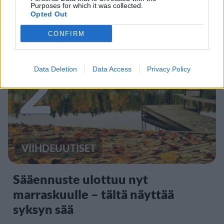
Kela muistuttaa tärkeästä
Purposes for which it was collected.
Opted Out
ikärajasta
CONFIRM
2
Data Deletion
Data Access
Privacy Policy
VIIHDEUUTISET
Sääennuste ulottuu nyt
marraskuulle – tältä näyttää
syksyn sää