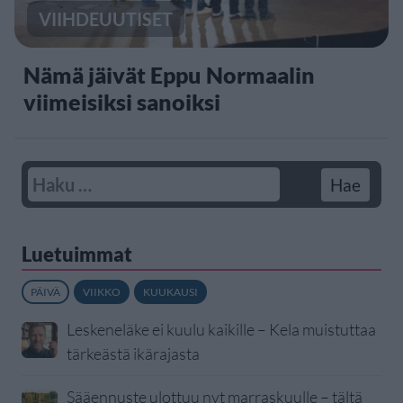
VIIHDEUUTISET
Nämä jäivät Eppu Normaalin
viimeisiksi sanoiksi
Luetuimmat
PÄIVÄ
VIIKKO
KUUKAUSI
Leskeneläke ei kuulu kaikille – Kela muistuttaa
tärkeästä ikärajasta
Sääennuste ulottuu nyt marraskuulle – tältä