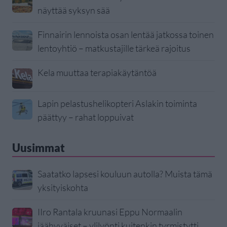
näyttää syksyn sää
Finnairin lennoista osan lentää jatkossa toinen
lentoyhtiö – matkustajille tärkeä rajoitus
Kela muuttaa terapiakäytäntöä
Lapin pelastushelikopteri Aslakin toiminta
päättyy – rahat loppuivat
Uusimmat
Saatatko lapsesi kouluun autolla? Muista tämä
yksityiskohta
IIro Rantala kruunasi Eppu Normaalin
jäähyväiset – ylilyönti kuitenkin tyrmistytti