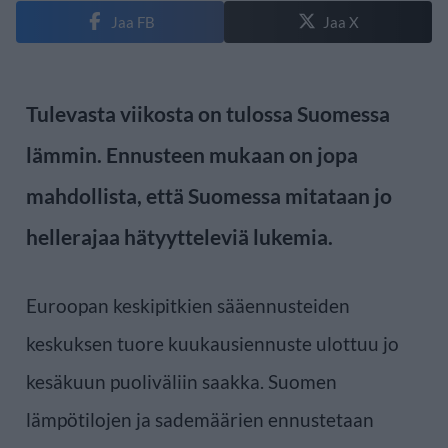
Jaa FB
Jaa X
Tulevasta viikosta on tulossa Suomessa
lämmin. Ennusteen mukaan on jopa
mahdollista, että Suomessa mitataan jo
hellerajaa hätyytteleviä lukemia.
Euroopan keskipitkien sääennusteiden
keskuksen tuore kuukausiennuste ulottuu jo
kesäkuun puoliväliin saakka. Suomen
lämpötilojen ja sademäärien ennustetaan