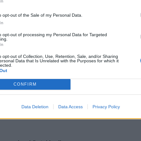
In
o opt-out of the Sale of my Personal Data.
In
to opt-out of processing my Personal Data for Targeted
ing.
In
näyttelijätär
o opt-out of Collection, Use, Retention, Sale, and/or Sharing
ersonal Data that Is Unrelated with the Purposes for which it
lected.
Out
aiemmin mukaan ikoniseen
hdään jälleen lehden sivuilla.
CONFIRM
a Livvy on jälleen juoksemassa
Data Deletion
Data Access
Privacy Policy
.
Katso alkuperäinen julkaisu