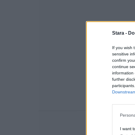
Stara -
Do
If you wish 
sensitive in
confirm you
continue se
information 
further disc
participants
Downstream 
Persona
I want t