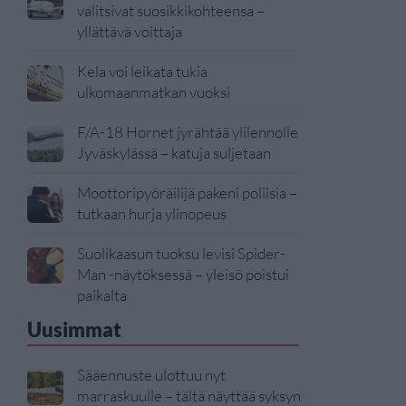
valitsivat suosikkikohteensa –
yllättävä voittaja
Kela voi leikata tukia
ulkomaanmatkan vuoksi
F/A-18 Hornet jyrähtää ylilennolle
Jyväskylässä – katuja suljetaan
Moottoripyöräilijä pakeni poliisia –
tutkaan hurja ylinopeus
Suolikaasun tuoksu levisi Spider-
Man -näytöksessä – yleisö poistui
paikalta
Uusimmat
Sääennuste ulottuu nyt
marraskuulle – tältä näyttää syksyn