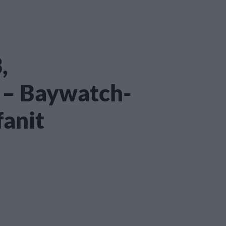
,
ä – Baywatch-
fanit