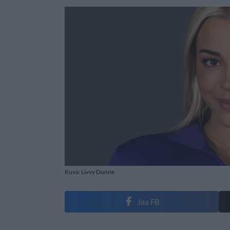
Kuva: Livvy Dunne
Jaa FB