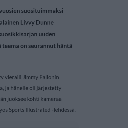
 vuosien suosituimmaksi
talainen Livvy Dunne
suosikkisarjan uuden
ä teema on seurannut häntä
vy vieraili Jimmy Fallonin
 ja hänelle oli järjestetty
 hän juoksee kohti kameraa
ös Sports Illustrated -lehdessä.