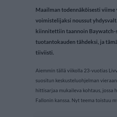
Maailman todennäköisesti viime
voimistelijaksi noussut yhdysval
kiinnitettiin taannoin Baywatch-
tuotantokauden tähdeksi, ja täm
tiiviisti.
Aiemmin tällä viikolla 23-vuotias Liv
suositun keskusteluohjelman vieraana,
hittisarjaa mukaileva kohtaus, jossa
Fallonin kanssa. Nyt teema toistuu my