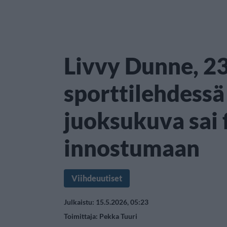
Livvy Dunne, 23
sporttilehdess
juoksukuva sai 
innostumaan
Viihdeuutiset
Julkaistu: 15.5.2026, 05:23
Toimittaja:
Pekka Tuuri