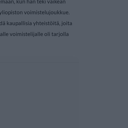
emaan, kun hän teki vaikean
yliopiston voimistelujoukkue.
dä kaupallisia yhteistöitä, joita
 voimistelijalle oli tarjolla