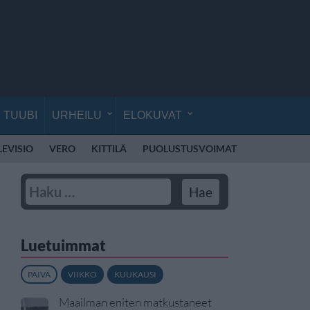
TUUBI
URHEILU
ELOKUVAT
LEVISIO
VERO
KITTILÄ
PUOLUSTUSVOIMAT
RÄJÄHDYS
Luetuimmat
PÄIVÄ
VIIKKO
KUUKAUSI
Maailman eniten matkustaneet