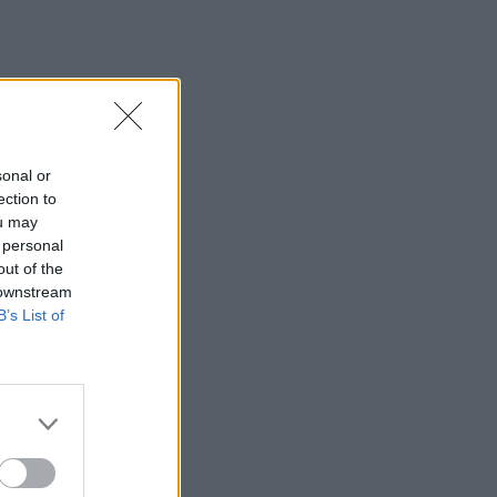
sonal or
ection to
ou may
 personal
out of the
 downstream
B’s List of