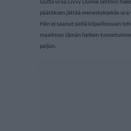
Uutta uraa Livvy Dunne lähtikin hak
päätöksen jättää menestyksekäs ura 
Hän ei saanut siellä kilpaillessaan teh
maailman tämän hetken tunnetuimmalle
paljon.