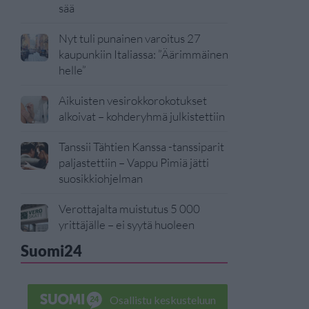
sää
Nyt tuli punainen varoitus 27
kaupunkiin Italiassa: ”Äärimmäinen
helle”
Aikuisten vesirokkorokotukset
alkoivat – kohderyhmä julkistettiin
Tanssii Tähtien Kanssa -tanssiparit
paljastettiin – Vappu Pimiä jätti
suosikkiohjelman
Verottajalta muistutus 5 000
yrittäjälle – ei syytä huoleen
Suomi24