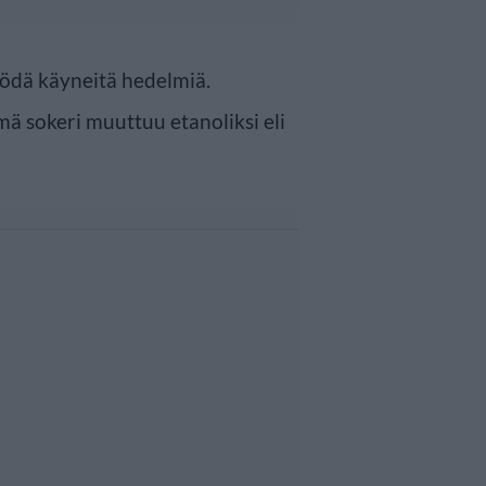
yödä käyneitä hedelmiä.
ä sokeri muuttuu etanoliksi eli