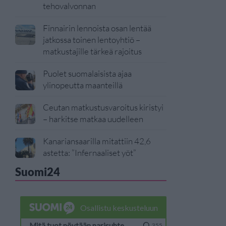
tehovalvonnan
Finnairin lennoista osan lentää
jatkossa toinen lentoyhtiö –
matkustajille tärkeä rajoitus
Puolet suomalaisista ajaa
ylinopeutta maanteillä
Ceutan matkustusvaroitus kiristyi
– harkitse matkaa uudelleen
Kanariansaarilla mitattiin 42,6
astetta: ”Infernaaliset yöt”
Suomi24