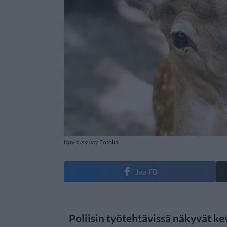
Kuvituskuva: Fotolia
Jaa FB
Poliisin työtehtävissä näkyvät ke