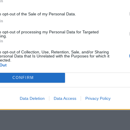
In
o opt-out of the Sale of my Personal Data.
In
to opt-out of processing my Personal Data for Targeted
ing.
 päin, ja tämä video todistaa sen,
In
o opt-out of Collection, Use, Retention, Sale, and/or Sharing
ersonal Data that Is Unrelated with the Purposes for which it
lected.
Out
 jossa nähdään pellon laidalla
CONFIRM
juoksee ympyrää paikoillaan.
Data Deletion
Data Access
Privacy Policy