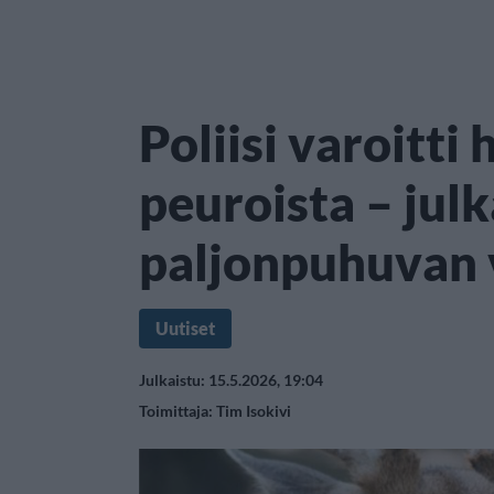
Poliisi varoitti
peuroista – julk
paljonpuhuvan 
Uutiset
Julkaistu: 15.5.2026, 19:04
Toimittaja:
Tim Isokivi