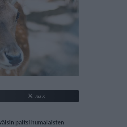
Jaa X
väisin paitsi humalaisten