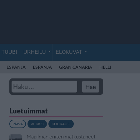
TUUBI
URHEILU
ELOKUVAT
ESPANJA
ESPANJA
GRAN CANARIA
HELLE
Luetuimmat
PÄIVÄ
VIIKKO
KUUKAUSI
Maailman eniten matkustaneet