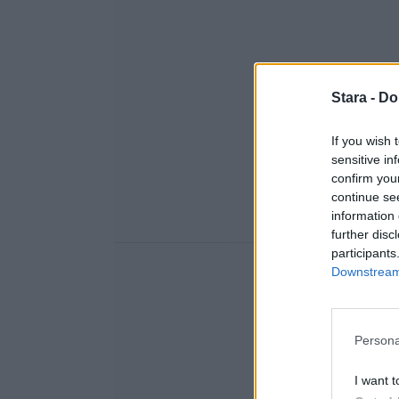
Stara -
Do
If you wish 
sensitive in
confirm you
continue se
information 
further disc
participants
Downstream 
Persona
I want t