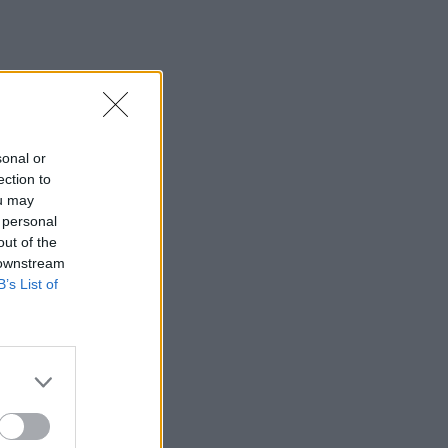
sonal or
ection to
ou may
 personal
out of the
 downstream
B’s List of