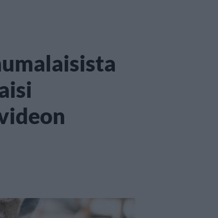
 humalaisista
aisi
videon