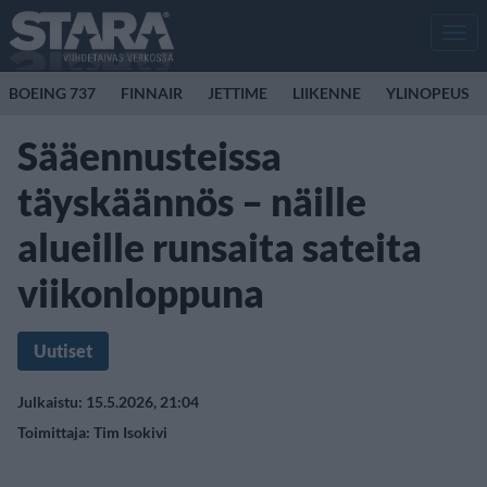
Men
BOEING 737
FINNAIR
JETTIME
LIIKENNE
YLINOPEUS
Sääennusteissa
täyskäännös – näille
alueille runsaita sateita
viikonloppuna
Uutiset
Julkaistu: 15.5.2026, 21:04
Toimittaja:
Tim Isokivi