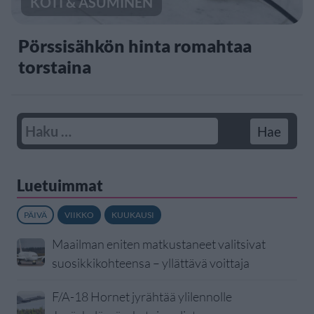
KOTI & ASUMINEN
Pörssisähkön hinta romahtaa
torstaina
Luetuimmat
PÄIVÄ
VIIKKO
KUUKAUSI
Maailman eniten matkustaneet valitsivat
suosikkikohteensa – yllättävä voittaja
F/A-18 Hornet jyrähtää ylilennolle