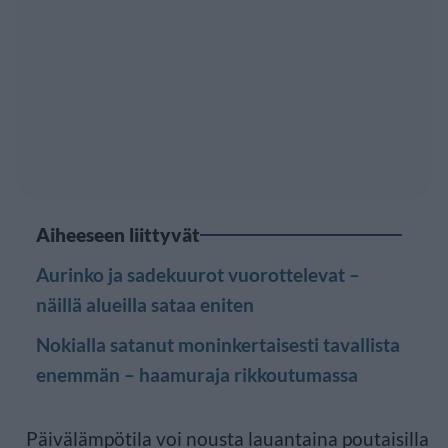
Aiheeseen liittyvät
Aurinko ja sadekuurot vuorottelevat –
näillä alueilla sataa eniten
Nokialla satanut moninkertaisesti tavallista
enemmän – haamuraja rikkoutumassa
Päivälämpötila voi nousta lauantaina poutaisilla