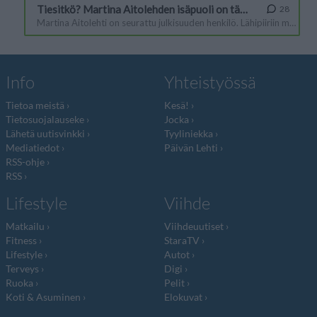
Info
Yhteistyössä
Tietoa meistä
Kesä!
Tietosuojalauseke
Jocka
Lähetä uutisvinkki
Tyyliniekka
Mediatiedot
Päivän Lehti
RSS-ohje
RSS
Lifestyle
Viihde
Matkailu
Viihdeuutiset
Fitness
StaraTV
Lifestyle
Autot
Terveys
Digi
Ruoka
Pelit
Koti & Asuminen
Elokuvat