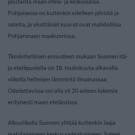
poutaista maan etelä- ja keskiosassa.
Pohjoisessa on kuitenkin edelleen pilvistä ja
sateita, ja yksittäiset kuurot ovat mahdollisia
Pohjanmaan maakunnissa.
Tämänhetkisen ennusteen mukaan Suomen itä-
ja eteläpuolella on 18. toukokuuta alkavalla
viikolla helteisen lämmintä ilmamassaa.
Odotettavissa voi olla yli 20 asteen lukemia
erityisesti maan eteläosissa.
Alkuviikolla Suomen ylittää kuitenkin laaja
matalapaineen keskus sadealueineen. Sateet