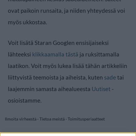
ovat paikoin runsaita, ja niiden yhteydessä voi
myös ukkostaa.
Voit lisätä Staran Googlen ensisijaiseksi
lähteeksi
klikkaamalla tästä
ja ruksittamalla
laatikon. Voit myös lukea lisää tähän artikkeliin
liittyvistä teemoista ja aiheista, kuten
sade
tai
laajemmin samasta aihealueesta
Uutiset
-
osioistamme.
Ilmoita virheestä
·
Tietoa meistä
·
Toimitusperiaatteet