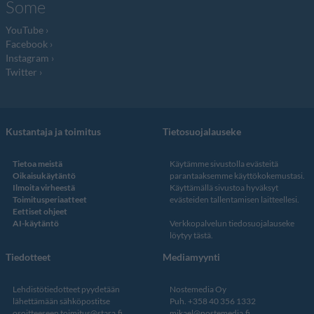
Some
YouTube
Facebook
Instagram
Twitter
Kustantaja ja toimitus
Tietosuojalauseke
Tietoa meistä
Käytämme sivustolla evästeitä
Oikaisukäytäntö
parantaaksemme käyttökokemustasi.
Ilmoita virheestä
Käyttämällä sivustoa hyväksyt
Toimitusperiaatteet
evästeiden tallentamisen laitteellesi.
Eettiset ohjeet
AI-käytäntö
Verkkopalvelun
tiedosuojalauseke
löytyy tästä
.
Tiedotteet
Mediamyynti
Lehdistötiedotteet pyydetään
Nostemedia Oy
lähettämään sähköpostitse
Puh. +358 40 356 1332
osoitteeseen
toimitus@stara.fi
mikael@nostemedia.fi