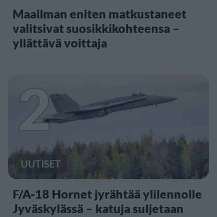
Maailman eniten matkustaneet
valitsivat suosikkikohteensa –
yllättävä voittaja
2
UUTISET
F/A-18 Hornet jyrähtää ylilennolle
Jyväskylässä – katuja suljetaan