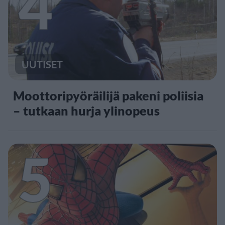
4
UUTISET
Moottoripyöräilijä pakeni poliisia
– tutkaan hurja ylinopeus
5