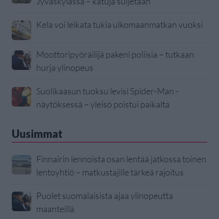
Jyväskylässä – katuja suljetaan
Kela voi leikata tukia ulkomaanmatkan vuoksi
Moottoripyöräilijä pakeni poliisia – tutkaan
hurja ylinopeus
Suolikaasun tuoksu levisi Spider-Man -
näytöksessä – yleisö poistui paikalta
Uusimmat
Finnairin lennoista osan lentää jatkossa toinen
lentoyhtiö – matkustajille tärkeä rajoitus
Puolet suomalaisista ajaa ylinopeutta
maanteillä