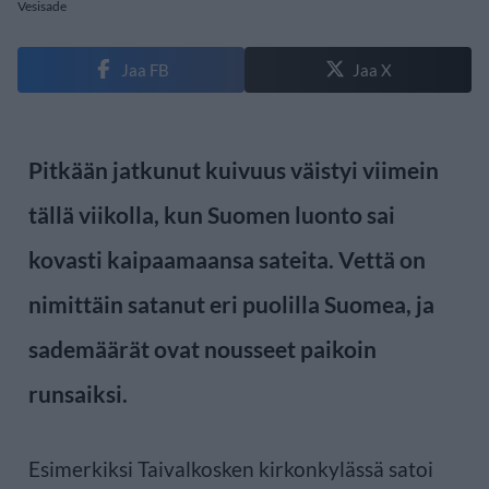
Vesisade
Jaa FB
Jaa X
Pitkään jatkunut kuivuus väistyi viimein
tällä viikolla, kun Suomen luonto sai
kovasti kaipaamaansa sateita. Vettä on
nimittäin satanut eri puolilla Suomea, ja
sademäärät ovat nousseet paikoin
runsaiksi.
Esimerkiksi Taivalkosken kirkonkylässä satoi