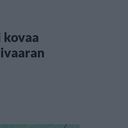
i kovaa
nivaaran