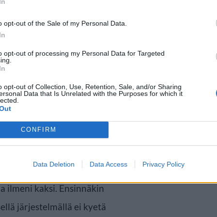
In
o opt-out of the Sale of my Personal Data.
In
eettomia viivästyksiä
to opt-out of processing my Personal Data for Targeted
ing.
In
esti vaarallinen miehittämätön
o opt-out of Collection, Use, Retention, Sale, and/or Sharing
ersonal Data that Is Unrelated with the Purposes for which it
kehotetaan siirtymään sisätiloihin
lected.
Out
nteen päättymisestä tiedotetaan.
CONFIRM
lisimman suojainen paikka, kello
in.
Data Deletion
Data Access
Privacy Policy
ia ilmeni kaksi. Ensinnäkin
llä järjestelmällä ei kyetä