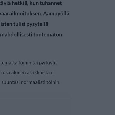
äviä hetkiä, kun tuhannet
vaarailmoituksen. Aamuyöllä
ten tulisi pysytellä
ui mahdollisesti tuntematon
temättä töihin tai pyrkivät
 osa alueen asukkaista ei
 suuntasi normaalisti töihin.