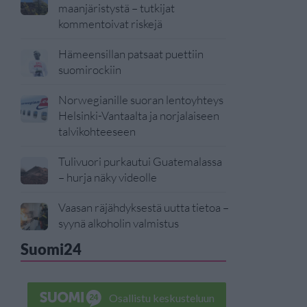
maanjäristystä – tutkijat
kommentoivat riskejä
Hämeensillan patsaat puettiin
suomirockiin
Norwegianille suoran lentoyhteys
Helsinki-Vantaalta ja norjalaiseen
talvikohteeseen
Tulivuori purkautui Guatemalassa
– hurja näky videolle
Vaasan räjähdyksestä uutta tietoa –
syynä alkoholin valmistus
Suomi24