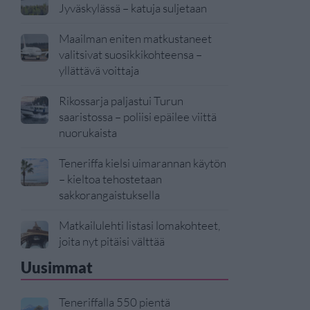
Jyväskylässä – katuja suljetaan
Maailman eniten matkustaneet
valitsivat suosikkikohteensa –
yllättävä voittaja
Rikossarja paljastui Turun
saaristossa – poliisi epäilee viittä
nuorukaista
Teneriffa kielsi uimarannan käytön
– kieltoa tehostetaan
sakkorangaistuksella
Matkailulehti listasi lomakohteet,
joita nyt pitäisi välttää
Uusimmat
Teneriffalla 550 pientä