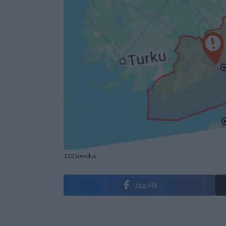
112 sovellus
Jaa FB