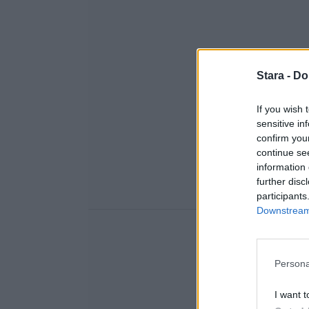
Stara -
Do
If you wish 
sensitive in
confirm you
continue se
information 
further disc
participants
Downstream 
Persona
I want t