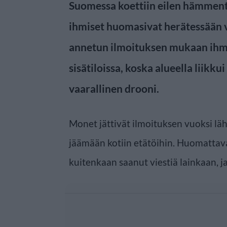
Suomessa koettiin eilen hämment
ihmiset huomasivat herätessään 
annetun ilmoituksen mukaan ihmis
sisätiloissa, koska alueella liikk
vaarallinen drooni.
Monet jättivät ilmoituksen vuoksi läh
jäämään kotiin etätöihin. Huomattava
kuitenkaan saanut viestiä lainkaan, ja