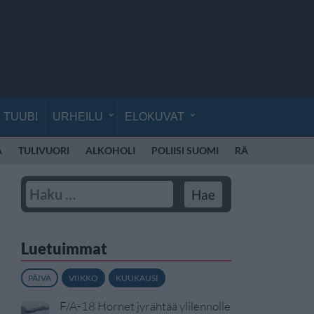
TUUBI
URHEILU
ELOKUVAT
A
TULIVUORI
ALKOHOLI
POLIISI SUOMI
RÄJÄHDYS
V
Luetuimmat
PÄIVÄ
VIIKKO
KUUKAUSI
F/A-18 Hornet jyrähtää ylilennolle