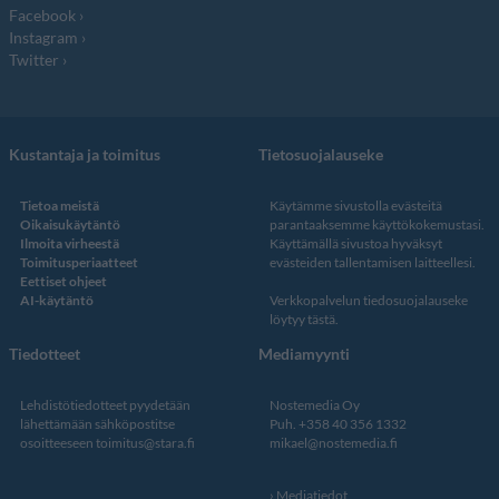
Facebook
Instagram
Twitter
Kustantaja ja toimitus
Tietosuojalauseke
Tietoa meistä
Käytämme sivustolla evästeitä
Oikaisukäytäntö
parantaaksemme käyttökokemustasi.
Ilmoita virheestä
Käyttämällä sivustoa hyväksyt
Toimitusperiaatteet
evästeiden tallentamisen laitteellesi.
Eettiset ohjeet
AI-käytäntö
Verkkopalvelun
tiedosuojalauseke
löytyy tästä
.
Tiedotteet
Mediamyynti
Lehdistötiedotteet pyydetään
Nostemedia Oy
lähettämään sähköpostitse
Puh. +358 40 356 1332
osoitteeseen
toimitus@stara.fi
mikael@nostemedia.fi
Mediatiedot