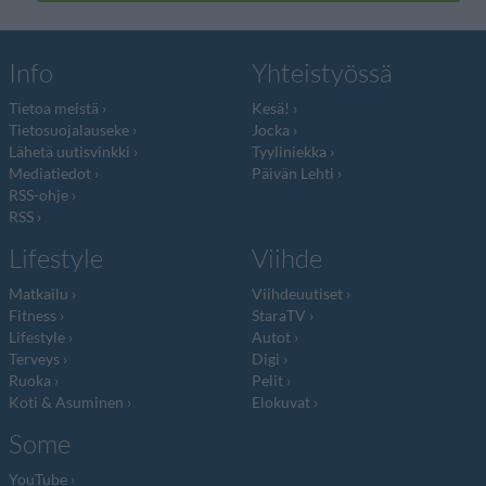
Info
Yhteistyössä
Tietoa meistä
Kesä!
Tietosuojalauseke
Jocka
Lähetä uutisvinkki
Tyyliniekka
Mediatiedot
Päivän Lehti
RSS-ohje
RSS
Lifestyle
Viihde
Matkailu
Viihdeuutiset
Fitness
StaraTV
Lifestyle
Autot
Terveys
Digi
Ruoka
Pelit
Koti & Asuminen
Elokuvat
Some
YouTube