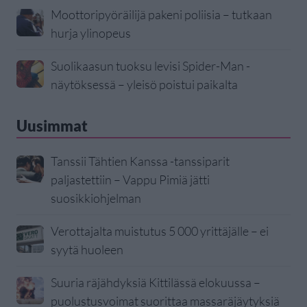
Moottoripyöräilijä pakeni poliisia – tutkaan
hurja ylinopeus
Suolikaasun tuoksu levisi Spider-Man -
näytöksessä – yleisö poistui paikalta
Uusimmat
Tanssii Tähtien Kanssa -tanssiparit
paljastettiin – Vappu Pimiä jätti
suosikkiohjelman
Verottajalta muistutus 5 000 yrittäjälle – ei
syytä huoleen
Suuria räjähdyksiä Kittilässä elokuussa –
puolustusvoimat suorittaa massaräjäytyksiä