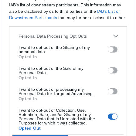
Staran luetuimmat
IAB’s list of downstream participants. This information may
also be disclosed by us to third parties on the
IAB’s List of
1
Downstream Participants
that may further disclose it to other
third parties.
Personal Data Processing Opt Outs
I want to opt-out of the Sharing of my
personal data.
Opted In
I want to opt-out of the Sale of my
MATKAILU
Personal Data.
Opted In
Maailman eniten matkustaneet
I want to opt-out of processing my
Personal Data for Targeted Advertising.
valitsivat suosikkikohteensa –
Opted In
yllättävä voittaja
I want to opt-out of Collection, Use,
Retention, Sale, and/or Sharing of my
Personal Data that Is Unrelated with the
Purposes for which it was collected.
Opted Out