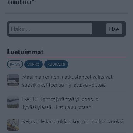
tuntuu”
Luetuimmat
PÄIVÄ
VIIKKO
KUUKAUSI
Maailman eniten matkustaneet valitsivat
suosikkikohteensa – yllättävä voittaja
F/A-18 Hornet jyrähtää ylilennolle
Jyväskylässä – katuja suljetaan
Kela voi leikata tukia ulkomaanmatkan vuoksi