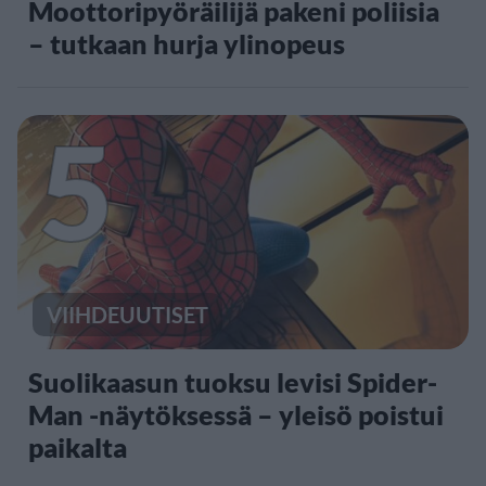
Moottoripyöräilijä pakeni poliisia
– tutkaan hurja ylinopeus
5
VIIHDEUUTISET
Suolikaasun tuoksu levisi Spider-
Man -näytöksessä – yleisö poistui
paikalta