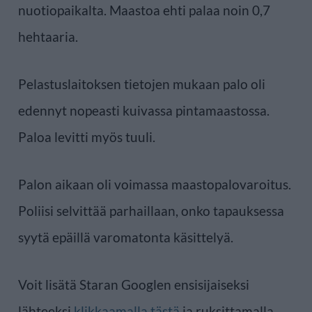
nuotiopaikalta. Maastoa ehti palaa noin 0,7
hehtaaria.
Pelastuslaitoksen tietojen mukaan palo oli
edennyt nopeasti kuivassa pintamaastossa.
Paloa levitti myös tuuli.
Palon aikaan oli voimassa maastopalovaroitus.
Poliisi selvittää parhaillaan, onko tapauksessa
syytä epäillä varomatonta käsittelyä.
Voit lisätä Staran Googlen ensisijaiseksi
lähteeksi
klikkaamalla tästä
ja ruksittamalla