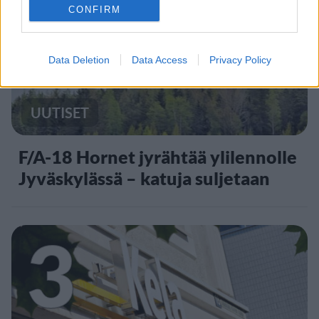
2
CONFIRM
Data Deletion
Data Access
Privacy Policy
UUTISET
F/A-18 Hornet jyrähtää ylilennolle
Jyväskylässä – katuja suljetaan
3