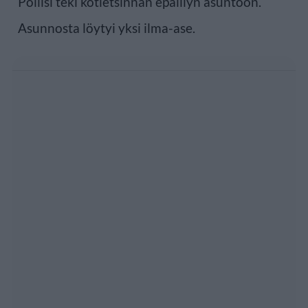
Poliisi teki kotietsinnän epäillyn asuntoon.
Asunnosta löytyi yksi ilma-ase.