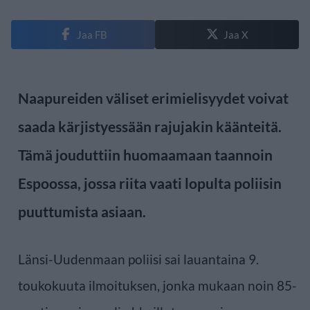
Jaa FB
Jaa X
Naapureiden väliset erimielisyydet voivat
saada kärjistyessään rajujakin käänteitä.
Tämä jouduttiin huomaamaan taannoin
Espoossa, jossa riita vaati lopulta poliisin
puuttumista asiaan.
Länsi-Uudenmaan poliisi sai lauantaina 9.
toukokuuta ilmoituksen, jonka mukaan noin 85-