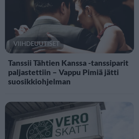
VIIHDEUUTISET
Tanssii Tähtien Kanssa -tanssiparit
paljastettiin – Vappu Pimiä jätti
suosikkiohjelman