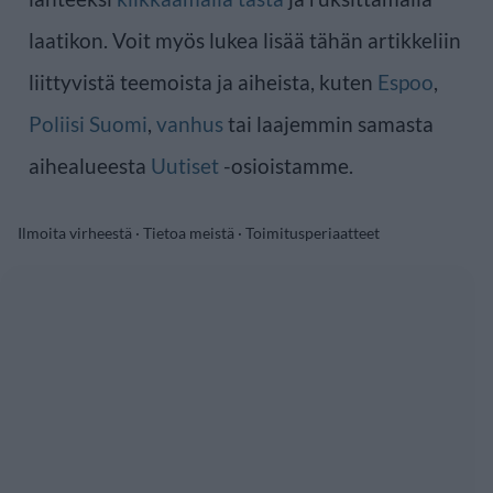
laatikon. Voit myös lukea lisää tähän artikkeliin
liittyvistä teemoista ja aiheista, kuten
Espoo
,
Poliisi Suomi
,
vanhus
tai laajemmin samasta
aihealueesta
Uutiset
-osioistamme.
Ilmoita virheestä
·
Tietoa meistä
·
Toimitusperiaatteet