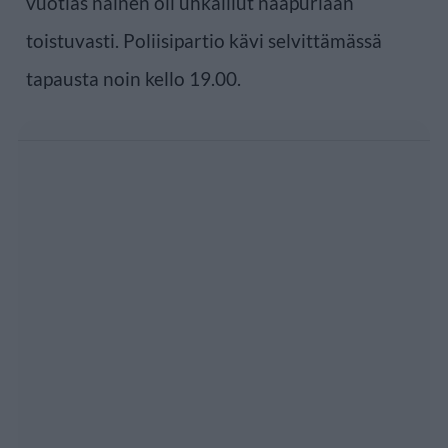
vuotias nainen oli uhkaillut naapuriaan
toistuvasti. Poliisipartio kävi selvittämässä
tapausta noin kello 19.00.