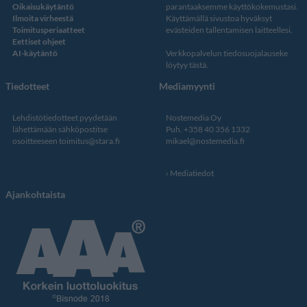
Oikaisukäytäntö
parantaaksemme käyttökokemustasi.
Ilmoita virheestä
Käyttämällä sivustoa hyväksyt
Toimitusperiaatteet
evästeiden tallentamisen laitteellesi.
Eettiset ohjeet
AI-käytäntö
Verkkopalvelun
tiedosuojalauseke
löytyy tästä
.
Tiedotteet
Mediamyynti
Lehdistötiedotteet pyydetään
Nostemedia Oy
lähettämään sähköpostitse
Puh. +358 40 356 1332
osoitteeseen
toimitus@stara.fi
mikael@nostemedia.fi
Mediatiedot
Ajankohtaista