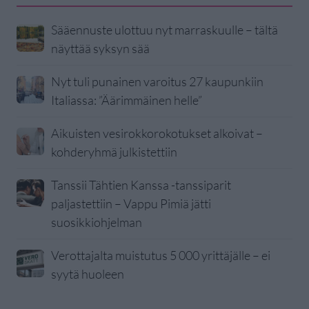
Sääennuste ulottuu nyt marraskuulle – tältä
näyttää syksyn sää
Nyt tuli punainen varoitus 27 kaupunkiin
Italiassa: ”Äärimmäinen helle”
Aikuisten vesirokkorokotukset alkoivat –
kohderyhmä julkistettiin
Tanssii Tähtien Kanssa -tanssiparit
paljastettiin – Vappu Pimiä jätti
suosikkiohjelman
Verottajalta muistutus 5 000 yrittäjälle – ei
syytä huoleen