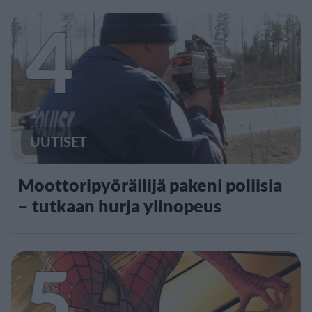
4
UUTISET
Moottoripyöräilijä pakeni poliisia
– tutkaan hurja ylinopeus
5