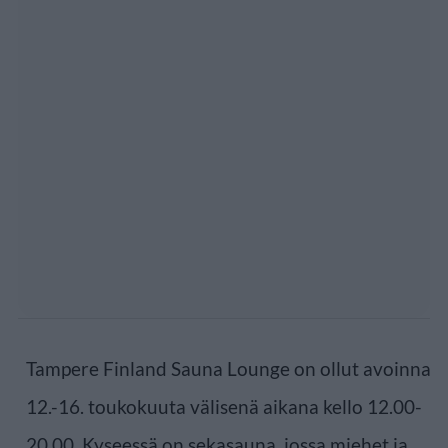
Tampere Finland Sauna Lounge on ollut avoinna
12.-16. toukokuuta välisenä aikana kello 12.00-
20.00. Kyseessä on sekasauna, jossa miehet ja