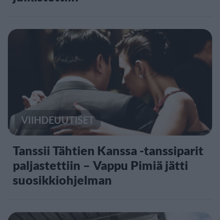
VIIHDEUUTISET
Tanssii Tähtien Kanssa -tanssiparit
paljastettiin – Vappu Pimiä jätti
suosikkiohjelman