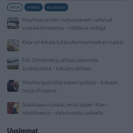
PÄIVÄ
VIIKKO
KUUKAUSI
Maailman eniten matkustaneet valitsivat
suosikkikohteensa – yllättävä voittaja
Kela voi leikata tukia ulkomaanmatkan vuoksi
F/A-18 Hornet jyrähtää ylilennolle
Jyväskylässä – katuja suljetaan
Moottoripyöräilijä pakeni poliisia – tutkaan
hurja ylinopeus
Suolikaasun tuoksu levisi Spider-Man -
näytöksessä – yleisö poistui paikalta
Uusimmat