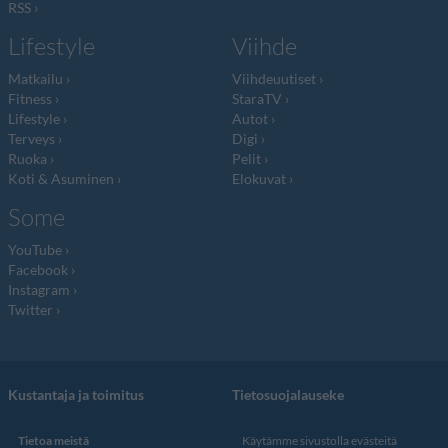
RSS
Lifestyle
Viihde
Matkailu
Viihdeuutiset
Fitness
StaraTV
Lifestyle
Autot
Terveys
Digi
Ruoka
Pelit
Koti & Asuminen
Elokuvat
Some
YouTube
Facebook
Instagram
Twitter
Kustantaja ja toimitus
Tietosuojalauseke
Tietoa meistä
Käytämme sivustolla evästeitä