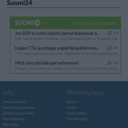
Suomi24
Info
Yhteistyössä
Tietoa meistä
Kesä!
Tietosuojalauseke
Jocka
Lähetä uutisvinkki
Tyyliniekka
Mediatiedot
Päivän Lehti
RSS-ohje