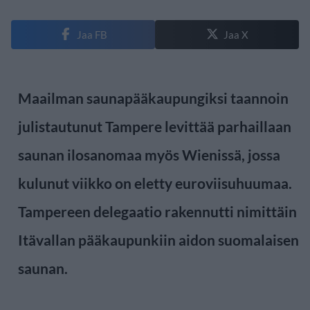
Jaa FB
Jaa X
Maailman saunapääkaupungiksi taannoin
julistautunut Tampere levittää parhaillaan
saunan ilosanomaa myös Wienissä, jossa
kulunut viikko on eletty euroviisuhuumaa.
Tampereen delegaatio rakennutti nimittäin
Itävallan pääkaupunkiin aidon suomalaisen
saunan.