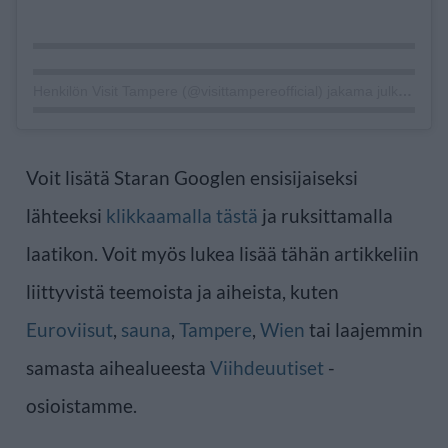
Henkilön Visit Tampere (@visittampereofficial) jakama julkaisu
Voit lisätä Staran Googlen ensisijaiseksi
lähteeksi
klikkaamalla tästä
ja ruksittamalla
laatikon. Voit myös lukea lisää tähän artikkeliin
liittyvistä teemoista ja aiheista, kuten
Euroviisut
,
sauna
,
Tampere
,
Wien
tai laajemmin
samasta aihealueesta
Viihdeuutiset
-
osioistamme.