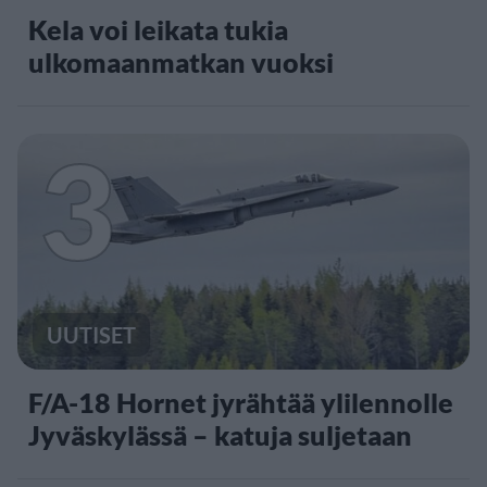
Kela voi leikata tukia
ulkomaanmatkan vuoksi
3
UUTISET
F/A-18 Hornet jyrähtää ylilennolle
Jyväskylässä – katuja suljetaan