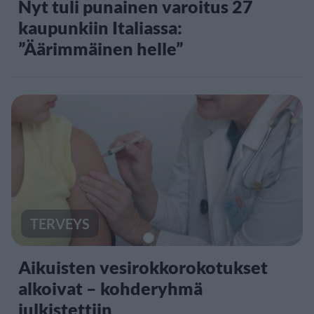
Nyt tuli punainen varoitus 27
kaupunkiin Italiassa:
”Äärimmäinen helle”
TERVEYS
Aikuisten vesirokkorokotukset
alkoivat – kohderyhmä
julkistettiin