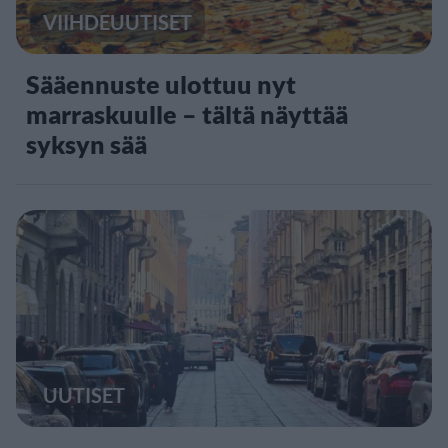
VIIHDEUUTISET
Sääennuste ulottuu nyt
marraskuulle – tältä näyttää
syksyn sää
UUTISET