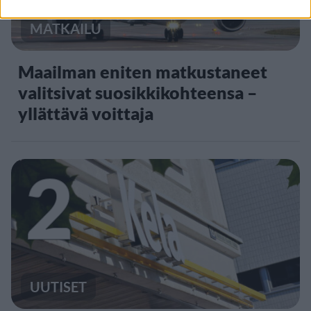
MATKAILU
Maailman eniten matkustaneet
valitsivat suosikkikohteensa –
yllättävä voittaja
2
UUTISET