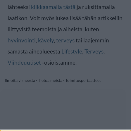
lähteeksi
klikkaamalla tästä
ja ruksittamalla
laatikon. Voit myös lukea lisää tähän artikkeliin
liittyvistä teemoista ja aiheista, kuten
hyvinvointi
,
kävely
,
terveys
tai laajemmin
samasta aihealueesta
Lifestyle
,
Terveys
,
Viihdeuutiset
-osioistamme.
Ilmoita virheestä
·
Tietoa meistä
·
Toimitusperiaatteet