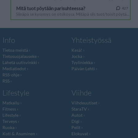
Info
Yhteistyössä
Tietoa meistä
Kesä!
Tietosuojalauseke
Jocka
Lähetä uutisvinkki
Tyyliniekka
Mediatiedot
Päivän Lehti
RSS-ohje
RSS
Lifestyle
Viihde
Matkailu
Viihdeuutiset
Fitness
StaraTV
Lifestyle
Autot
Terveys
Digi
Ruoka
Pelit
Koti & Asuminen
Elokuvat