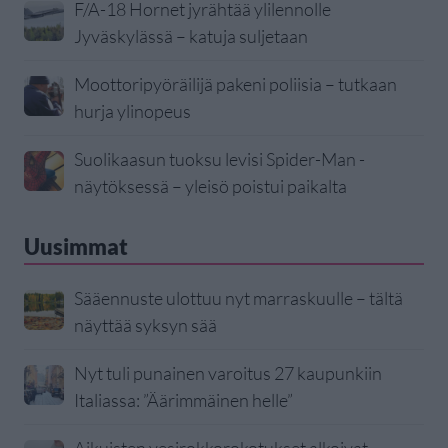
F/A-18 Hornet jyrähtää ylilennolle
Jyväskylässä – katuja suljetaan
Moottoripyöräilijä pakeni poliisia – tutkaan
hurja ylinopeus
Suolikaasun tuoksu levisi Spider-Man -
näytöksessä – yleisö poistui paikalta
Uusimmat
Sääennuste ulottuu nyt marraskuulle – tältä
näyttää syksyn sää
Nyt tuli punainen varoitus 27 kaupunkiin
Italiassa: ”Äärimmäinen helle”