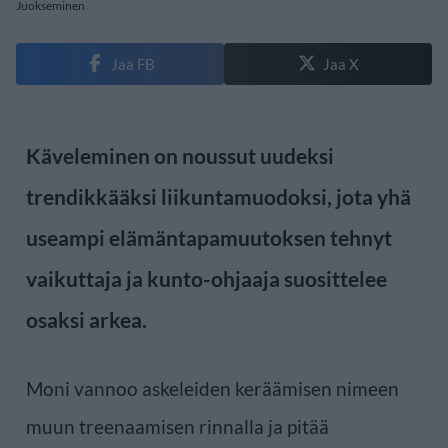
Juokseminen
Jaa FB
Jaa X
Käveleminen on noussut uudeksi
trendikkääksi liikuntamuodoksi, jota yhä
useampi elämäntapamuutoksen tehnyt
vaikuttaja ja kunto-ohjaaja suosittelee
osaksi arkea.
Moni vannoo askeleiden keräämisen nimeen
muun treenaamisen rinnalla ja pitää