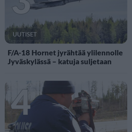
3
UUTISET
F/A-18 Hornet jyrähtää ylilennolle
Jyväskylässä – katuja suljetaan
4