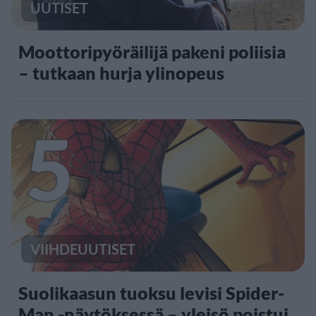
UUTISET
Moottoripyöräilijä pakeni poliisia
– tutkaan hurja ylinopeus
5
VIIHDEUUTISET
Suolikaasun tuoksu levisi Spider-
Man -näytöksessä – yleisö poistui