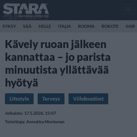
Men
SYKSY
SÄÄ
HELLE
ITALIA
ROOMA
ROKOTE
SAIR
Kävely ruoan jälkeen
kannattaa – jo parista
minuutista yllättävää
hyötyä
Lifestyle
Terveys
Viihdeuutiset
Julkaistu: 17.5.2026, 15:07
Toimittaja:
Annukka Montonen