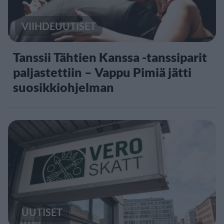
VIIHDEUUTISET
Tanssii Tähtien Kanssa -tanssiparit
paljastettiin – Vappu Pimiä jätti
suosikkiohjelman
UUTISET