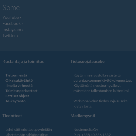
Some
YouTube
Facebook
Instagram
Twitter
Kustantaja ja toimitus
Tietosuojalauseke
Tietoa meistä
Käytämme sivustolla evästeitä
Oikaisukäytäntö
parantaaksemme käyttökokemustasi.
Ilmoita virheestä
Käyttämällä sivustoa hyväksyt
Toimitusperiaatteet
evästeiden tallentamisen laitteellesi.
Eettiset ohjeet
AI-käytäntö
Verkkopalvelun
tiedosuojalauseke
löytyy tästä
.
Tiedotteet
Mediamyynti
Lehdistötiedotteet pyydetään
Nostemedia Oy
lähettämään sähköpostitse
Puh. +358 40 356 1332