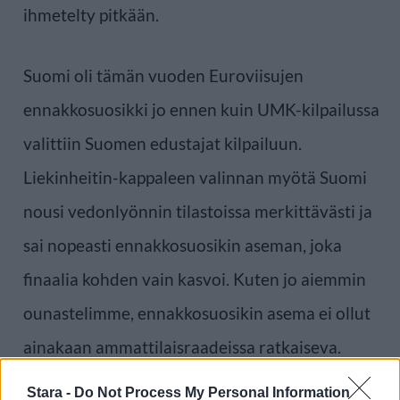
ihmetelty pitkään.
Suomi oli tämän vuoden Euroviisujen
ennakkosuosikki jo ennen kuin UMK-kilpailussa
valittiin Suomen edustajat kilpailuun.
Liekinheitin-kappaleen valinnan myötä Suomi
nousi vedonlyönnin tilastoissa merkittävästi ja
sai nopeasti ennakkosuosikin aseman, joka
finaalia kohden vain kasvoi. Kuten jo aiemmin
ounastelimme, ennakkosuosikin asema ei ollut
ainakaan ammattilaisraadeissa ratkaiseva.
Stara -
Do Not Process My Personal Information