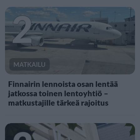
2
MATKAILU
Finnairin lennoista osan lentää
jatkossa toinen lentoyhtiö –
matkustajille tärkeä rajoitus