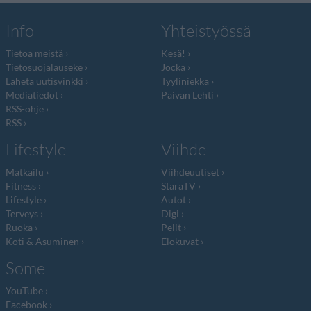
Info
Yhteistyössä
Tietoa meistä
Kesä!
Tietosuojalauseke
Jocka
Lähetä uutisvinkki
Tyyliniekka
Mediatiedot
Päivän Lehti
RSS-ohje
RSS
Lifestyle
Viihde
Matkailu
Viihdeuutiset
Fitness
StaraTV
Lifestyle
Autot
Terveys
Digi
Ruoka
Pelit
Koti & Asuminen
Elokuvat
Some
YouTube
Facebook