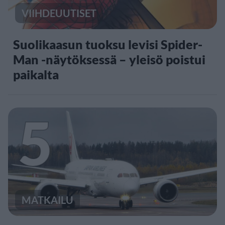
VIIHDEUUTISET
Suolikaasun tuoksu levisi Spider-
Man -näytöksessä – yleisö poistui
paikalta
5
MATKAILU