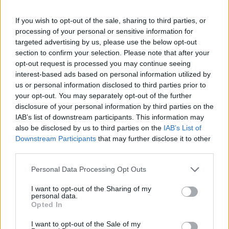
Suomi voitti Euroviisut 20 vuotta sitten vuonna
If you wish to opt-out of the sale, sharing to third parties, or
2006, kun kilpailukappaleena oli Lordin
processing of your personal or sensitive information for
esittämä Hard Rock Hallelujah. Kuin
targeted advertising by us, please use the below opt-out
section to confirm your selection. Please note that after your
juhlavuoden kunniaksi tänään ennen pisteiden
opt-out request is processed you may continue seeing
interest-based ads based on personal information utilized by
antamista juuri Lordi esiintyi Euroviisujen
us or personal information disclosed to third parties prior to
your opt-out. You may separately opt-out of the further
finaalissa osana All Stars -esitystä. Lordin
disclosure of your personal information by third parties on the
IAB’s list of downstream participants. This information may
kanssa euroviisu-kappaleiden potpurria oli
also be disclosed by us to third parties on the
IAB’s List of
Downstream Participants
that may further disclose it to other
esittämässä myös Erika Vikman, joten Suomen
third parties.
osuus finaalilähetyksessä oli tänä vuonna
Personal Data Processing Opt Outs
poikkeuksellisen suuri.
I want to opt-out of the Sharing of my
personal data.
Opted In
Voit lisätä Staran Googlen ensisijaiseksi
I want to opt-out of the Sale of my