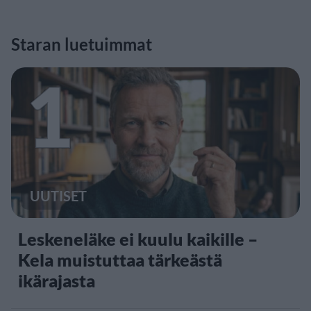
Staran luetuimmat
1
UUTISET
Leskeneläke ei kuulu kaikille –
Kela muistuttaa tärkeästä
ikärajasta