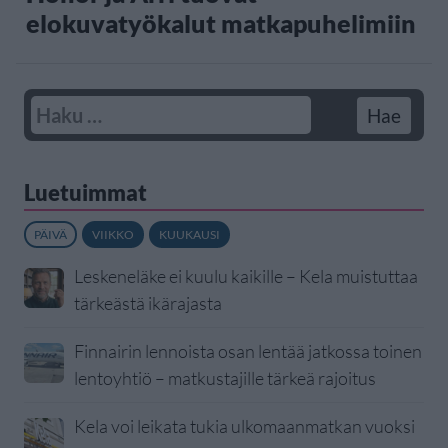
elokuvatyökalut matkapuhelimiin
Luetuimmat
PÄIVÄ
VIIKKO
KUUKAUSI
Leskeneläke ei kuulu kaikille – Kela muistuttaa
tärkeästä ikärajasta
Finnairin lennoista osan lentää jatkossa toinen
lentoyhtiö – matkustajille tärkeä rajoitus
Kela voi leikata tukia ulkomaanmatkan vuoksi