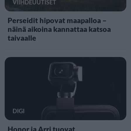
VIIHDEUUTISET
Perseidit hipovat maapalloa –
näinä aikoina kannattaa katsoa
taivaalle
DIGI
Honor ja Arri tuovat