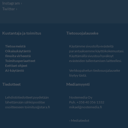
Instagram
Twitter
Kustantaja ja toimitus
Tietosuojalauseke
Tietoa meistä
Käytämme sivustolla evästeitä
Oikaisukäytäntö
parantaaksemme käyttökokemustasi.
Ilmoita virheestä
Käyttämällä sivustoa hyväksyt
Toimitusperiaatteet
evästeiden tallentamisen laitteellesi.
Eettiset ohjeet
AI-käytäntö
Verkkopalvelun
tiedosuojalauseke
löytyy tästä
.
Tiedotteet
Mediamyynti
Lehdistötiedotteet pyydetään
Nostemedia Oy
lähettämään sähköpostitse
Puh. +358 40 356 1332
osoitteeseen
toimitus@stara.fi
mikael@nostemedia.fi
Mediatiedot