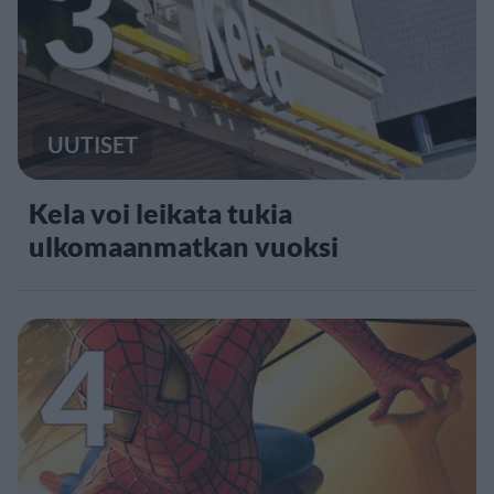
3
UUTISET
Kela voi leikata tukia
ulkomaanmatkan vuoksi
4