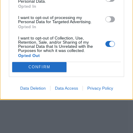
Personal Data.
lähteeksi
klikkaamalla tästä
ja ruksittamalla
Opted In
laatikon. Voit myös lukea lisää tähän artikkeliin
I want to opt-out of processing my
Personal Data for Targeted Advertising.
liittyvistä teemoista ja aiheista, kuten
Opted In
Euroviisut
,
Linda Lampenius
,
Pete Parkkonen
tai
I want to opt-out of Collection, Use,
Retention, Sale, and/or Sharing of my
Personal Data that Is Unrelated with the
laajemmin samasta aihealueesta
Viihdeuutiset
-
Purposes for which it was collected.
Opted Out
osioistamme.
CONFIRM
Ilmoita virheestä
·
Tietoa meistä
·
Toimitusperiaatteet
Data Deletion
Data Access
Privacy Policy