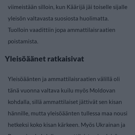
viimeistään silloin, kun Käärijä jäi toiselle sijalle
yleisön valtavasta suosiosta huolimatta.
Tuolloin vaadittiin jopa ammattilaisraatien
poistamista.
Yleisöäänet ratkaisivat
Yleisöäänten ja ammattilaisraatien välillä oli
tänä vuonna valtava kuilu myös Moldovan
kohdalla, sillä ammattilaiset jättivät sen kisan
hännille, mutta yleisöäänten tullessa maa nousi
hetkeksi koko kisan kärkeen. Myös Ukrainan ja