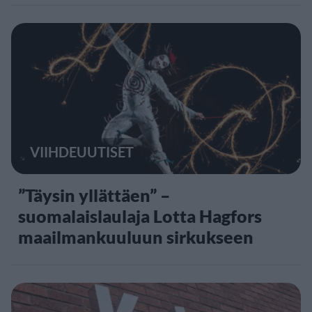
VIIHDEUUTISET
”Täysin yllättäen” –
suomalaislaulaja Lotta Hagfors
maailmankuuluun sirkukseen