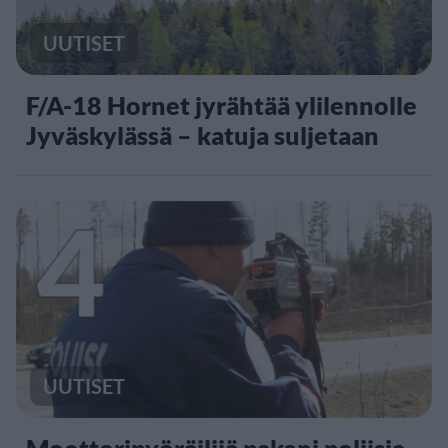
UUTISET
F/A-18 Hornet jyrähtää ylilennolle
Jyväskylässä – katuja suljetaan
4
UUTISET
Moottoripyöräilijä pakeni poliisia