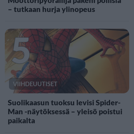
– tutkaan hurja ylinopeus
5
VIIHDEUUTISET
Suolikaasun tuoksu levisi Spider-
Man -näytöksessä – yleisö poistui
paikalta