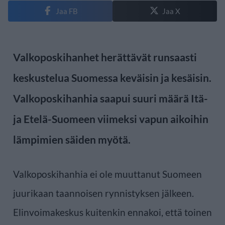
Jaa FB
Jaa X
Valkoposkihanhet herättävät runsaasti
keskustelua Suomessa keväisin ja kesäisin.
Valkoposkihanhia saapui suuri määrä Itä-
ja Etelä-Suomeen viimeksi vapun aikoihin
lämpimien säiden myötä.
Valkoposkihanhia ei ole muuttanut Suomeen
juurikaan taannoisen rynnistyksen jälkeen.
Elinvoimakeskus kuitenkin ennakoi, että toinen