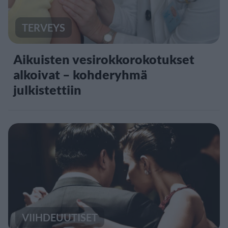
TERVEYS
Aikuisten vesirokkorokotukset
alkoivat – kohderyhmä
julkistettiin
VIIHDEUUTISET