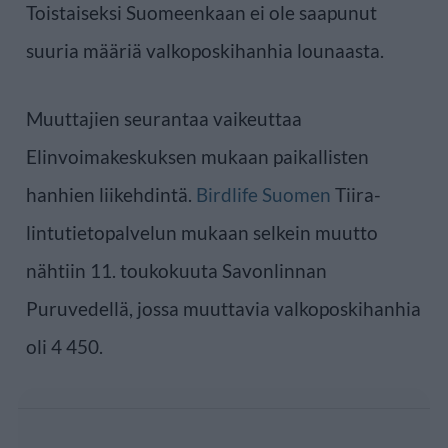
Toistaiseksi Suomeenkaan ei ole saapunut
suuria määriä valkoposkihanhia lounaasta.
Muuttajien seurantaa vaikeuttaa
Elinvoimakeskuksen mukaan paikallisten
hanhien liikehdintä.
Birdlife Suomen
Tiira-
lintutietopalvelun mukaan selkein muutto
nähtiin 11. toukokuuta Savonlinnan
Puruvedellä, jossa muuttavia valkoposkihanhia
oli 4 450.