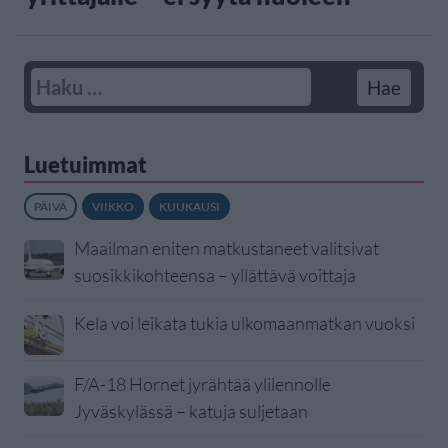
Luetuimmat
PÄIVÄ
VIIKKO
KUUKAUSI
Maailman eniten matkustaneet valitsivat
suosikkikohteensa – yllättävä voittaja
Kela voi leikata tukia ulkomaanmatkan vuoksi
F/A-18 Hornet jyrähtää ylilennolle
Jyväskylässä – katuja suljetaan