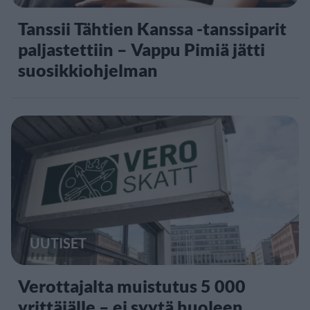
Tanssii Tähtien Kanssa -tanssiparit
paljastettiin – Vappu Pimiä jätti
suosikkiohjelman
UUTISET
Verottajalta muistutus 5 000
yrittäjälle – ei syytä huoleen