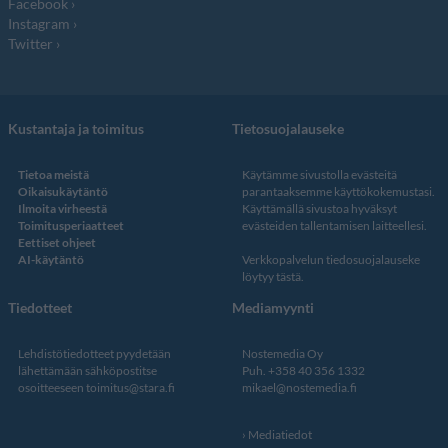
Facebook
Instagram
Twitter
Kustantaja ja toimitus
Tietosuojalauseke
Tietoa meistä
Käytämme sivustolla evästeitä
Oikaisukäytäntö
parantaaksemme käyttökokemustasi.
Ilmoita virheestä
Käyttämällä sivustoa hyväksyt
Toimitusperiaatteet
evästeiden tallentamisen laitteellesi.
Eettiset ohjeet
AI-käytäntö
Verkkopalvelun
tiedosuojalauseke
löytyy tästä
.
Tiedotteet
Mediamyynti
Lehdistötiedotteet pyydetään
Nostemedia Oy
lähettämään sähköpostitse
Puh. +358 40 356 1332
osoitteeseen
toimitus@stara.fi
mikael@nostemedia.fi
Mediatiedot