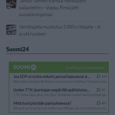
Tanssii Tähtien Kanssa -tanssiparit
paljastettiin – Vappu Pimiä jätti
suosikkiohjelman
Verottajalta muistutus 5 000 yrittäjälle – ei
syytä huoleen
Suomi24