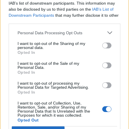
Staran luetuimmat
IAB’s list of downstream participants. This information may
also be disclosed by us to third parties on the
IAB’s List of
1
Downstream Participants
that may further disclose it to other
third parties.
Personal Data Processing Opt Outs
I want to opt-out of the Sharing of my
personal data.
Opted In
MATKAILU
I want to opt-out of the Sale of my
Personal Data.
Opted In
Maailman eniten matkustaneet
I want to opt-out of processing my
Personal Data for Targeted Advertising.
valitsivat suosikkikohteensa –
Opted In
yllättävä voittaja
I want to opt-out of Collection, Use,
Retention, Sale, and/or Sharing of my
Personal Data that Is Unrelated with the
Purposes for which it was collected.
Opted Out