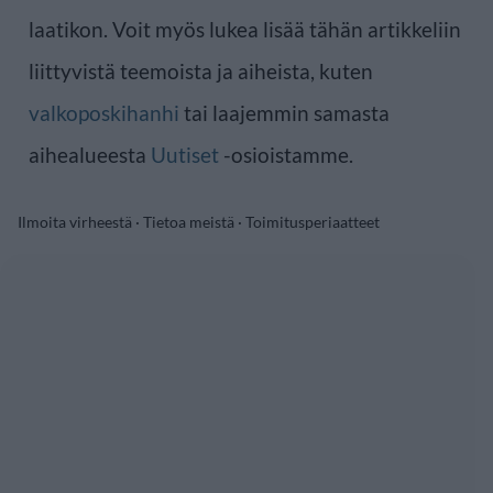
laatikon. Voit myös lukea lisää tähän artikkeliin
liittyvistä teemoista ja aiheista, kuten
valkoposkihanhi
tai laajemmin samasta
aihealueesta
Uutiset
-osioistamme.
Ilmoita virheestä
·
Tietoa meistä
·
Toimitusperiaatteet