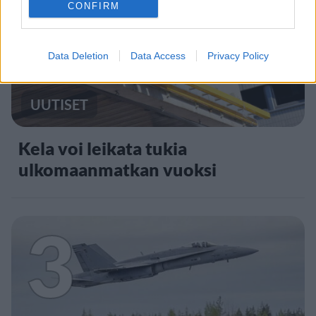
2
CONFIRM
Data Deletion
Data Access
Privacy Policy
UUTISET
Kela voi leikata tukia
ulkomaanmatkan vuoksi
3