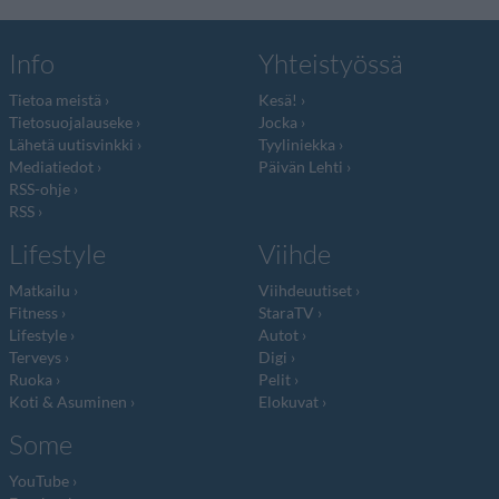
Info
Yhteistyössä
Tietoa meistä
Kesä!
Tietosuojalauseke
Jocka
Lähetä uutisvinkki
Tyyliniekka
Mediatiedot
Päivän Lehti
RSS-ohje
RSS
Lifestyle
Viihde
Matkailu
Viihdeuutiset
Fitness
StaraTV
Lifestyle
Autot
Terveys
Digi
Ruoka
Pelit
Koti & Asuminen
Elokuvat
Some
YouTube