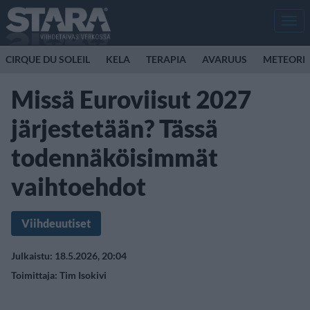
Men
CIRQUE DU SOLEIL
KELA
TERAPIA
AVARUUS
METEORI
Missä Euroviisut 2027
järjestetään? Tässä
todennäköisimmät
vaihtoehdot
Viihdeuutiset
Julkaistu: 18.5.2026, 20:04
Toimittaja:
Tim Isokivi