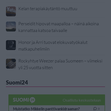
Kelan terapiakäytäntö muuttuu
Perseidit hipovat maapalloa – näinä aikoina
kannattaa katsoa taivaalle
Honor ja Arri tuovat elokuvatyökalut
matkapuhelimiin
Rockyhtye Weezer palaa Suomeen – viimeksi
yli 25 vuotta sitten
Suomi24