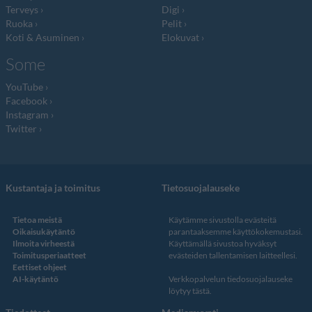
Terveys
Digi
Ruoka
Pelit
Koti & Asuminen
Elokuvat
Some
YouTube
Facebook
Instagram
Twitter
Kustantaja ja toimitus
Tietosuojalauseke
Tietoa meistä
Käytämme sivustolla evästeitä
Oikaisukäytäntö
parantaaksemme käyttökokemustasi.
Ilmoita virheestä
Käyttämällä sivustoa hyväksyt
Toimitusperiaatteet
evästeiden tallentamisen laitteellesi.
Eettiset ohjeet
AI-käytäntö
Verkkopalvelun
tiedosuojalauseke
löytyy tästä
.