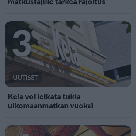
matkustajille tärkeä rajoitus
3
UUTISET
Kela voi leikata tukia
ulkomaanmatkan vuoksi