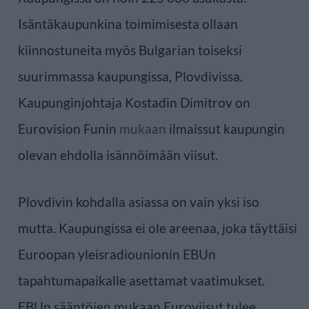
Isäntäkaupunkina toimimisesta ollaan
kiinnostuneita myös Bulgarian toiseksi
suurimmassa kaupungissa, Plovdivissa.
Kaupunginjohtaja Kostadin Dimitrov on
Eurovision Funin
mukaan
ilmaissut kaupungin
olevan ehdolla isännöimään viisut.
Plovdivin kohdalla asiassa on vain yksi iso
mutta. Kaupungissa ei ole areenaa, joka täyttäisi
Euroopan yleisradiounionin EBUn
tapahtumapaikalle asettamat vaatimukset.
EBUn sääntöjen mukaan Euroviisut tulee