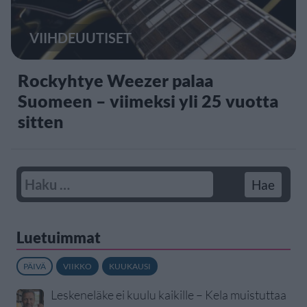
VIIHDEUUTISET
Rockyhtye Weezer palaa
Suomeen – viimeksi yli 25 vuotta
sitten
Luetuimmat
PÄIVÄ
VIIKKO
KUUKAUSI
Leskeneläke ei kuulu kaikille – Kela muistuttaa