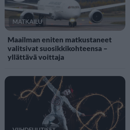
MATKAILU
Maailman eniten matkustaneet
valitsivat suosikkikohteensa –
yllättävä voittaja
VIIHDEUUTISET