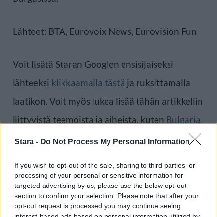
Lähteet: BTA, Eurovoix News, Eurovision Fun
Voit lisätä Staran Googlen ensisijaiseksi
lähteeksi
klikkaamalla tästä
ja ruksittamalla
laatikon. Voit myös lukea lisää tähän artikkeliin
liittyvistä teemoista ja aiheista, kuten
Bulgaria
,
Euroviisut
tai laajemmin samasta aihealueesta
Stara -
Do Not Process My Personal Information
Viihdeuutiset
-osioistamme.
If you wish to opt-out of the sale, sharing to third parties, or
processing of your personal or sensitive information for
targeted advertising by us, please use the below opt-out
Ilmoita virheestä
·
Tietoa meistä
·
Toimitusperiaatteet
section to confirm your selection. Please note that after your
opt-out request is processed you may continue seeing
interest-based ads based on personal information utilized by