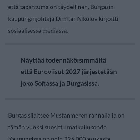
että tapahtuma on täydellinen, Burgasin
kaupunginjohtaja Dimitar Nikolov kirjoitti
sosiaalisessa mediassa.
Näyttää todennäköisimmältä,
että Euroviisut 2027 järjestetään
joko Sofiassa ja Burgasissa.
Burgas sijaitsee Mustanmeren rannalla ja on
tämän vuoksi suosittu matkailukohde.
Kaupungissa on noin 225 000 asukasta.