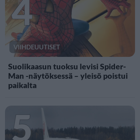
4
VIIHDEUUTISET
Suolikaasun tuoksu levisi Spider-
Man -näytöksessä – yleisö poistui
paikalta
5