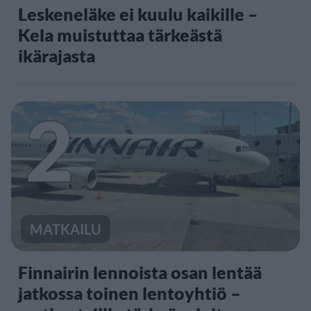
Leskeneläke ei kuulu kaikille –
Kela muistuttaa tärkeästä
ikärajasta
2
MATKAILU
Finnairin lennoista osan lentää
jatkossa toinen lentoyhtiö –