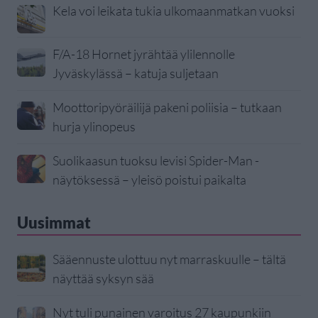
Kela voi leikata tukia ulkomaanmatkan vuoksi
F/A-18 Hornet jyrähtää ylilennolle
Jyväskylässä – katuja suljetaan
Moottoripyöräilijä pakeni poliisia – tutkaan
hurja ylinopeus
Suolikaasun tuoksu levisi Spider-Man -
näytöksessä – yleisö poistui paikalta
Uusimmat
Sääennuste ulottuu nyt marraskuulle – tältä
näyttää syksyn sää
Nyt tuli punainen varoitus 27 kaupunkiin