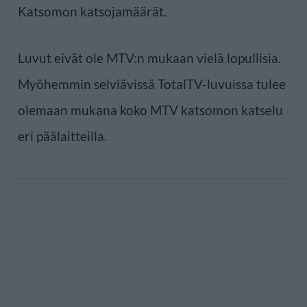
Katsomon katsojamäärät.
Luvut eivät ole MTV:n mukaan vielä lopullisia.
Myöhemmin selviävissä TotalTV-luvuissa tulee
olemaan mukana koko MTV katsomon katselu
eri päälaitteilla.