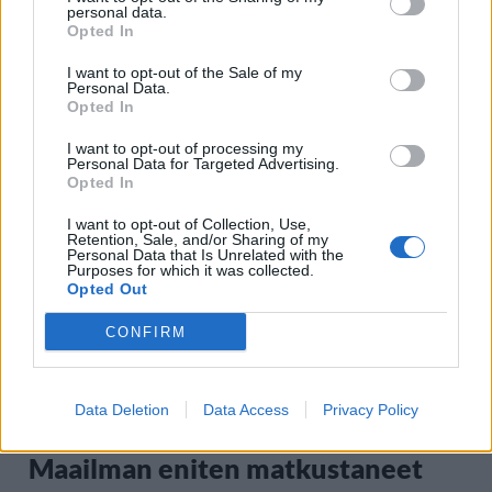
personal data.
Opted In
I want to opt-out of the Sale of my
Personal Data.
Opted In
I want to opt-out of processing my
Staran luetuimmat
Personal Data for Targeted Advertising.
Opted In
1
I want to opt-out of Collection, Use,
Retention, Sale, and/or Sharing of my
Personal Data that Is Unrelated with the
Purposes for which it was collected.
Opted Out
CONFIRM
MATKAILU
Data Deletion
Data Access
Privacy Policy
Maailman eniten matkustaneet