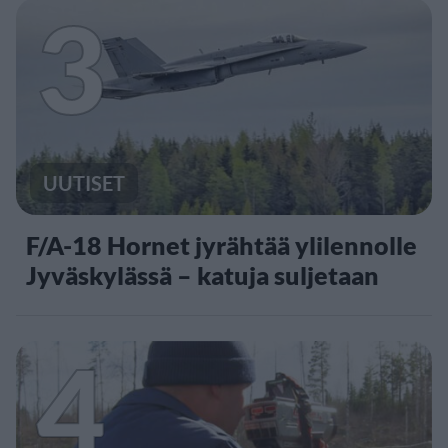
3
UUTISET
F/A-18 Hornet jyrähtää ylilennolle
Jyväskylässä – katuja suljetaan
4