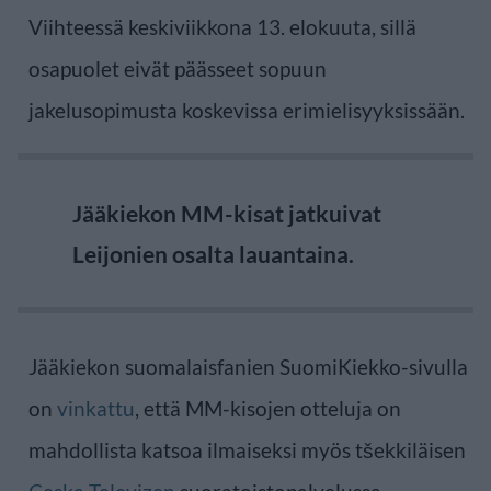
Viihteessä keskiviikkona 13. elokuuta, sillä
osapuolet eivät päässeet sopuun
jakelusopimusta koskevissa erimielisyyksissään.
Jääkiekon MM-kisat jatkuivat
Leijonien osalta lauantaina.
Jääkiekon suomalaisfanien SuomiKiekko-sivulla
on
vinkattu
, että MM-kisojen otteluja on
mahdollista katsoa ilmaiseksi myös tšekkiläisen