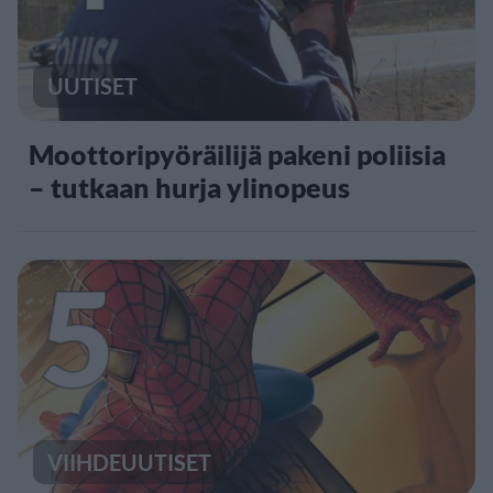
UUTISET
Moottoripyöräilijä pakeni poliisia
– tutkaan hurja ylinopeus
5
VIIHDEUUTISET