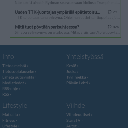
Info
Yhteistyössä
Tietoa meistä
Kesä!
Tietosuojalauseke
Jocka
Lähetä uutisvinkki
Tyyliniekka
Mediatiedot
Päivän Lehti
RSS-ohje
RSS
Lifestyle
Viihde
Matkailu
Viihdeuutiset
Fitness
StaraTV
Lifestyle
Autot