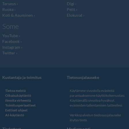
Terveys
Digi
Ruoka
Pelit
Koti & Asuminen
Elokuvat
Some
YouTube
Facebook
Instagram
Twitter
Kustantaja ja toimitus
Tietosuojalauseke
Tietoa meistä
Käytämme sivustolla evästeitä
Oikaisukäytäntö
parantaaksemme käyttökokemustasi.
Ilmoita virheestä
Käyttämällä sivustoa hyväksyt
Toimitusperiaatteet
evästeiden tallentamisen laitteellesi.
Eettiset ohjeet
AI-käytäntö
Verkkopalvelun
tiedosuojalauseke
löytyy tästä
.
Tiedotteet
Mediamyynti