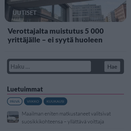
UUTISET
Verottajalta muistutus 5 000
yrittäjälle – ei syytä huoleen
Luetuimmat
PÄIVÄ
VIIKKO
KUUKAUSI
Maailman eniten matkustaneet valitsivat
suosikkikohteensa – yllättävä voittaja