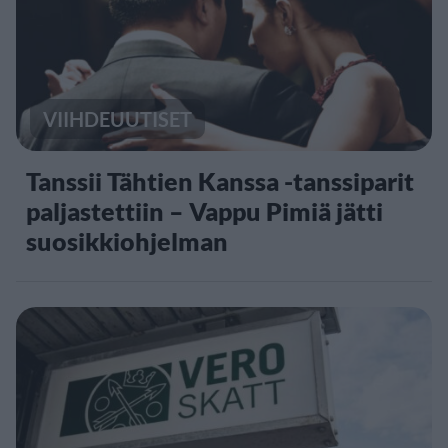
VIIHDEUUTISET
Tanssii Tähtien Kanssa -tanssiparit
paljastettiin – Vappu Pimiä jätti
suosikkiohjelman