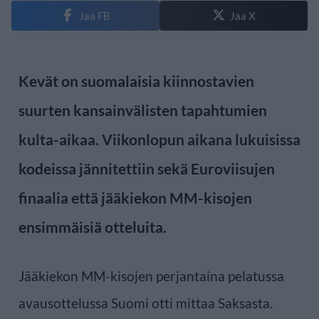
Jaa FB
Jaa X
Kevät on suomalaisia kiinnostavien
suurten kansainvälisten tapahtumien
kulta-aikaa. Viikonlopun aikana lukuisissa
kodeissa jännitettiin sekä Euroviisujen
finaalia että jääkiekon MM-kisojen
ensimmäisiä otteluita.
Jääkiekon MM-kisojen perjantaina pelatussa
avausottelussa Suomi otti mittaa Saksasta.