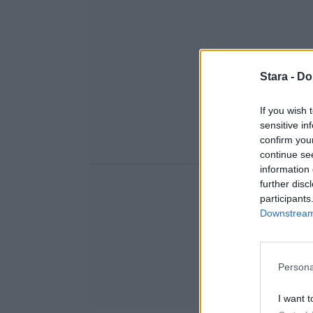
Stara -
Do
If you wish 
sensitive in
confirm you
continue se
information 
further disc
participants
Downstream 
Persona
I want t