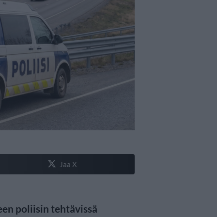
Jaa X
n poliisin tehtävissä