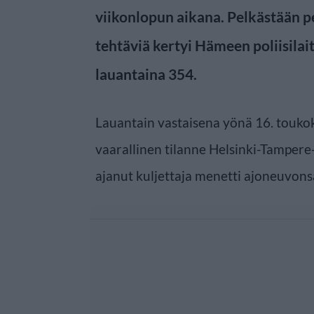
viikonlopun aikana. Pelkästään pe
tehtäviä kertyi Hämeen poliisilai
lauantaina 354.
Lauantain vastaisena yönä 16. touk
vaarallinen tilanne Helsinki-Tampere-v
ajanut kuljettaja menetti ajoneuvons