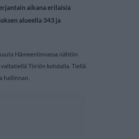
rjantain aikana erilaisia
toksen alueella 343 ja
okuuta Hämeenlinnassa nähtiin
altatiellä Tiiriön kohdalla. Tiellä
a hallinnan.