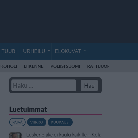
TUUBI
URHEILU
ELOKUVAT
LKOHOLI
LIIKENNE
POLIISI SUOMI
RATTIJUOPPO
KOULU
Luetuimmat
PÄIVÄ
VIIKKO
KUUKAUSI
Leskeneläke ei kuulu kaikille – Kela