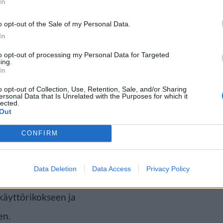
In
o opt-out of the Sale of my Personal Data.
In
aan oikealle pientareelle ja
to opt-out of processing my Personal Data for Targeted
ing.
ri katon kautta useita kertoja
In
o opt-out of Collection, Use, Retention, Sale, and/or Sharing
ersonal Data that Is Unrelated with the Purposes for which it
lected.
Out
tti kuljettajalle
CONFIRM
s oli positiivinen. Kuljettaja
neuvo puolestaan vaurioitui
Data Deletion
Data Access
Privacy Policy
uljettaneen miehen syyllistyneen
äyttörikokseen ja
en.