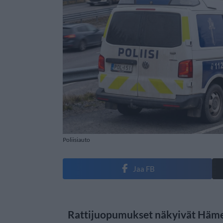
Poliisiauto
Jaa FB
Rattijuopumukset näkyivät Hämee