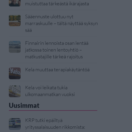
muistuttaa tärkeästä ikärajasta
Sääennuste ulottuu nyt
marraskuulle – tältä näyttää syksyn
sää
Finnairin lennoista osan lentää
jatkossa toinen lentoyhtiö –
matkustajille tärkeä rajoitus
Kela muuttaa terapiakäytäntöä
Kela voi leikata tukia
ulkomaanmatkan vuoksi
Uusimmat
KRP tutki epäiltyä
yrityssalaisuuden rikkomista: