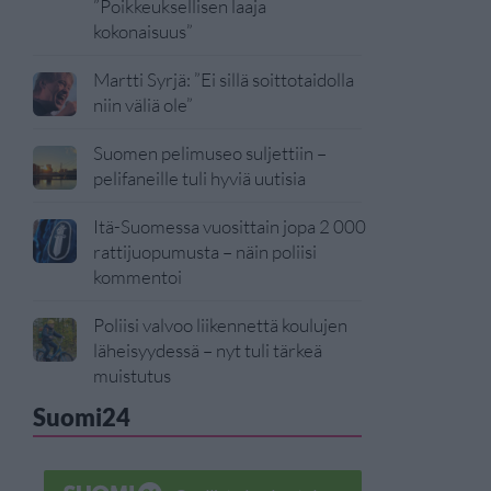
”Poikkeuksellisen laaja
kokonaisuus”
Martti Syrjä: ”Ei sillä soittotaidolla
niin väliä ole”
Suomen pelimuseo suljettiin –
pelifaneille tuli hyviä uutisia
Itä-Suomessa vuosittain jopa 2 000
rattijuopumusta – näin poliisi
kommentoi
Poliisi valvoo liikennettä koulujen
läheisyydessä – nyt tuli tärkeä
muistutus
Suomi24