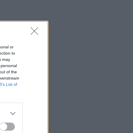
sonal or
ection to
ou may
 personal
out of the
 downstream
B’s List of