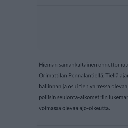
Hieman samankaltainen onnettomuus 
Orimattilan Pennalantiellä. Tiellä aj
hallinnan ja osui tien varressa olevaa
poliisin seulonta-alkometriin lukeman
voimassa olevaa ajo-oikeutta.