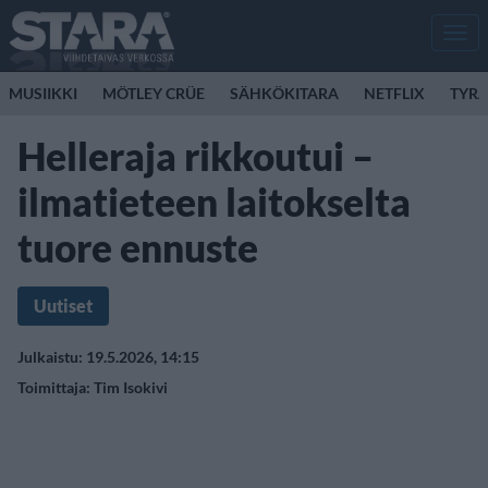
Men
MUSIIKKI
MÖTLEY CRÜE
SÄHKÖKITARA
NETFLIX
TYRA
Helleraja rikkoutui –
ilmatieteen laitokselta
tuore ennuste
Uutiset
Julkaistu: 19.5.2026, 14:15
Toimittaja:
Tim Isokivi