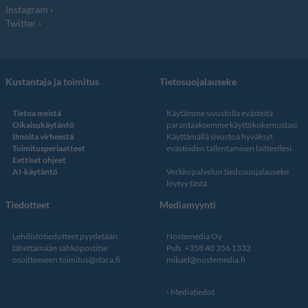
Instagram
Twitter
Kustantaja ja toimitus
Tietosuojalauseke
Tietoa meistä
Käytämme sivustolla evästeitä
Oikaisukäytäntö
parantaaksemme käyttökokemustasi.
Ilmoita virheestä
Käyttämällä sivustoa hyväksyt
Toimitusperiaatteet
evästeiden tallentamisen laitteellesi.
Eettiset ohjeet
AI-käytäntö
Verkkopalvelun
tiedosuojalauseke
löytyy tästä
.
Tiedotteet
Mediamyynti
Lehdistötiedotteet pyydetään
Nostemedia Oy
lähettämään sähköpostitse
Puh. +358 40 356 1332
osoitteeseen
toimitus@stara.fi
mikael@nostemedia.fi
Mediatiedot