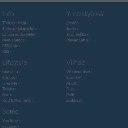
Info
Yhteistyössä
Tietoa meistä
Kesä!
Tietosuojalauseke
Jocka
Lähetä uutisvinkki
Tyyliniekka
Mediatiedot
Päivän Lehti
RSS-ohje
RSS
Lifestyle
Viihde
Matkailu
Viihdeuutiset
Fitness
StaraTV
Lifestyle
Autot
Terveys
Digi
Ruoka
Pelit
Koti & Asuminen
Elokuvat
Some
YouTube
Facebook