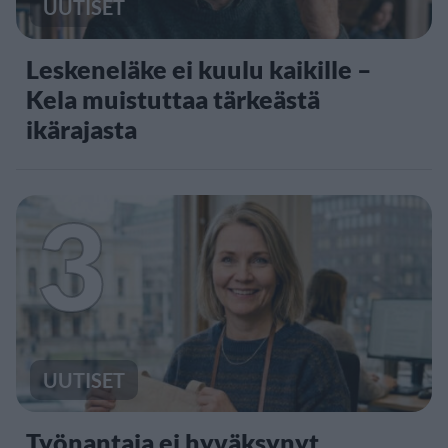
UUTISET
Leskeneläke ei kuulu kaikille –
Kela muistuttaa tärkeästä
ikärajasta
3
UUTISET
Työnantaja ei hyväksynyt