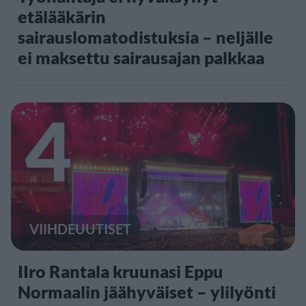
etälääkärin
sairauslomatodistuksia – neljälle
ei maksettu sairausajan palkkaa
4
VIIHDEUUTISET
IIro Rantala kruunasi Eppu
Normaalin jäähyväiset – ylilyönti