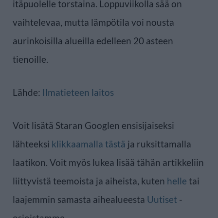
itäpuolelle torstaina. Loppuviikolla sää on
vaihtelevaa, mutta lämpötila voi nousta
aurinkoisilla alueilla edelleen 20 asteen
tienoille.
Lähde:
Ilmatieteen laitos
Voit lisätä Staran Googlen ensisijaiseksi
lähteeksi
klikkaamalla tästä
ja ruksittamalla
laatikon. Voit myös lukea lisää tähän artikkeliin
liittyvistä teemoista ja aiheista, kuten
helle
tai
laajemmin samasta aihealueesta
Uutiset
-
osioistamme.