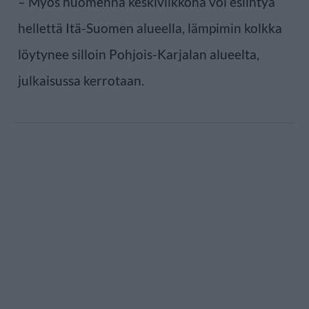
– Myös huomenna keskiviikkona voi esiintyä
hellettä Itä-Suomen alueella, lämpimin kolkka
löytynee silloin Pohjois-Karjalan alueelta,
julkaisussa kerrotaan.