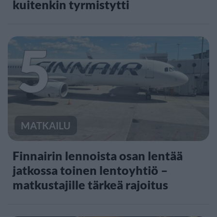
kuitenkin tyrmistytti
5
MATKAILU
Finnairin lennoista osan lentää
jatkossa toinen lentoyhtiö –
matkustajille tärkeä rajoitus