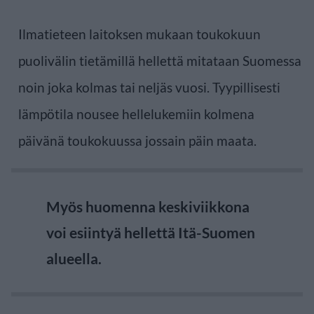
Ilmatieteen laitoksen mukaan toukokuun
puolivälin tietämillä hellettä mitataan Suomessa
noin joka kolmas tai neljäs vuosi. Tyypillisesti
lämpötila nousee hellelukemiin kolmena
päivänä toukokuussa jossain päin maata.
Myös huomenna keskiviikkona
voi esiintyä hellettä Itä-Suomen
alueella.