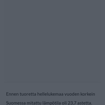
Ennen tuoretta hellelukemaa vuoden korkein
Suomessa mitattu lämpötila oli 23,7 astetta.