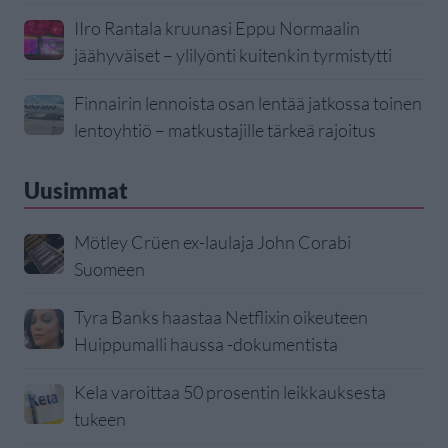
IIro Rantala kruunasi Eppu Normaalin
jäähyväiset – ylilyönti kuitenkin tyrmistytti
Finnairin lennoista osan lentää jatkossa toinen
lentoyhtiö – matkustajille tärkeä rajoitus
Uusimmat
Mötley Crüen ex-laulaja John Corabi
Suomeen
Tyra Banks haastaa Netflixin oikeuteen
Huippumalli haussa -dokumentista
Kela varoittaa 50 prosentin leikkauksesta
tukeen