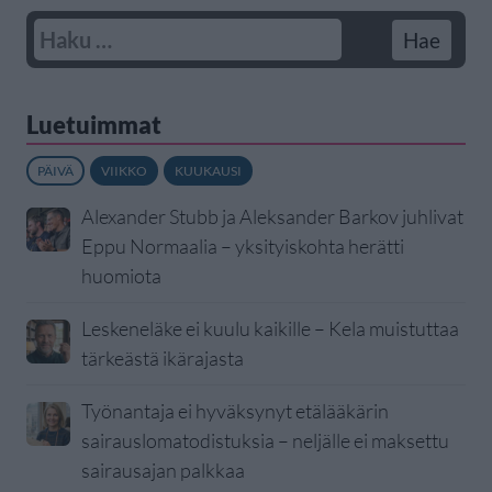
Luetuimmat
PÄIVÄ
VIIKKO
KUUKAUSI
Alexander Stubb ja Aleksander Barkov juhlivat
Eppu Normaalia – yksityiskohta herätti
huomiota
Leskeneläke ei kuulu kaikille – Kela muistuttaa
tärkeästä ikärajasta
Työnantaja ei hyväksynyt etälääkärin
sairauslomatodistuksia – neljälle ei maksettu
sairausajan palkkaa