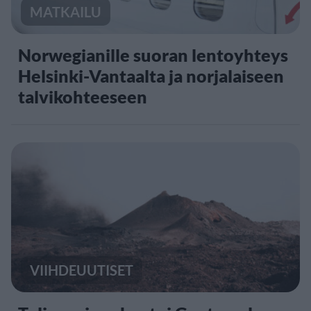
MATKAILU
Norwegianille suoran lentoyhteys
Helsinki-Vantaalta ja norjalaiseen
talvikohteeseen
VIIHDEUUTISET