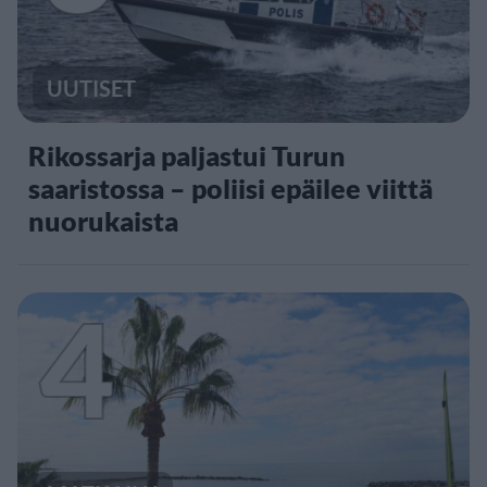
UUTISET
Rikossarja paljastui Turun
saaristossa – poliisi epäilee viittä
nuorukaista
4