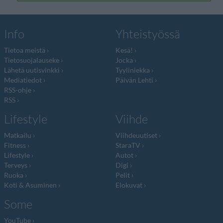
Info
Yhteistyössä
Tietoa meistä
Kesä!
Tietosuojalauseke
Jocka
Lähetä uutisvinkki
Tyyliniekka
Mediatiedot
Päivän Lehti
RSS-ohje
RSS
Lifestyle
Viihde
Matkailu
Viihdeuutiset
Fitness
StaraTV
Lifestyle
Autot
Terveys
Digi
Ruoka
Pelit
Koti & Asuminen
Elokuvat
Some
YouTube