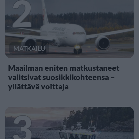
2
MATKAILU
Maailman eniten matkustaneet
valitsivat suosikkikohteensa –
yllättävä voittaja
3