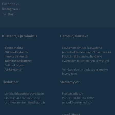
Facebook
Instagram
Twitter
Kustantaja ja toimitus
Tietosuojalauseke
Tietoa meistä
Käytämme sivustolla evästeitä
Oikaisukäytäntö
parantaaksemme käyttökokemustasi.
Ilmoita virheestä
Käyttämällä sivustoa hyväksyt
Toimitusperiaatteet
evästeiden tallentamisen laitteellesi.
Eettiset ohjeet
AI-käytäntö
Verkkopalvelun
tiedosuojalauseke
löytyy tästä
.
Tiedotteet
Mediamyynti
Lehdistötiedotteet pyydetään
Nostemedia Oy
lähettämään sähköpostitse
Puh. +358 40 356 1332
osoitteeseen
toimitus@stara.fi
mikael@nostemedia.fi
Mediatiedot