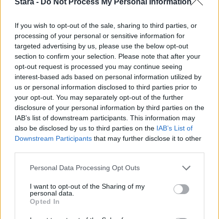
Stara -
Do Not Process My Personal Information
lähteeksi
klikkaamalla tästä
ja ruksittamalla
If you wish to opt-out of the sale, sharing to third parties, or
laatikon. Voit myös lukea lisää tähän artikkeliin
processing of your personal or sensitive information for
targeted advertising by us, please use the below opt-out
liittyvistä teemoista ja aiheista, kuten
F-35
section to confirm your selection. Please note that after your
opt-out request is processed you may continue seeing
Lightning
,
ilmavoimat
tai laajemmin samasta
interest-based ads based on personal information utilized by
aihealueesta
Uutiset
-osioistamme.
us or personal information disclosed to third parties prior to
your opt-out. You may separately opt-out of the further
disclosure of your personal information by third parties on the
Ilmoita virheestä
·
Tietoa meistä
·
Toimitusperiaatteet
IAB’s list of downstream participants. This information may
also be disclosed by us to third parties on the
IAB’s List of
Downstream Participants
that may further disclose it to other
third parties.
Personal Data Processing Opt Outs
I want to opt-out of the Sharing of my
personal data.
Opted In