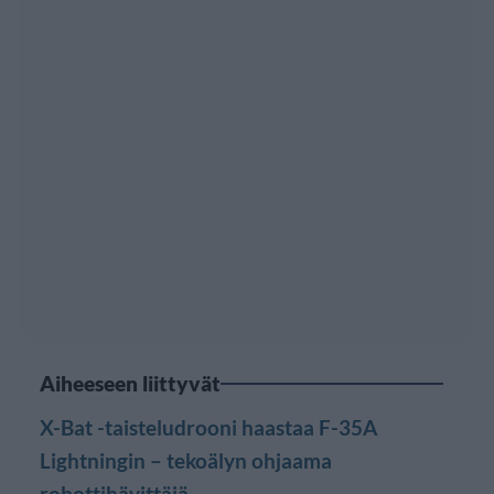
Aiheeseen liittyvät
X-Bat -taisteludrooni haastaa F-35A
Lightningin – tekoälyn ohjaama
robottihävittäjä