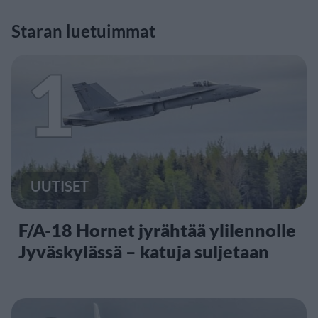
Staran luetuimmat
1
UUTISET
F/A-18 Hornet jyrähtää ylilennolle
Jyväskylässä – katuja suljetaan