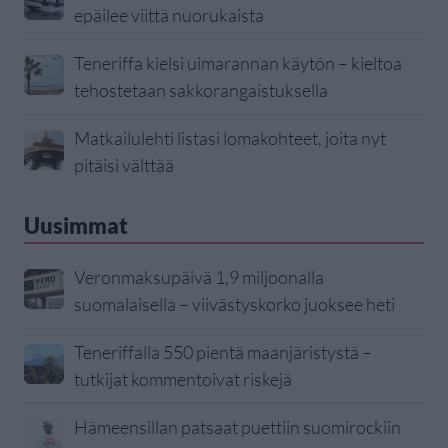
epäilee viittä nuorukaista
Teneriffa kielsi uimarannan käytön – kieltoa
tehostetaan sakkorangaistuksella
Matkailulehti listasi lomakohteet, joita nyt
pitäisi välttää
Uusimmat
Veronmaksupäivä 1,9 miljoonalla
suomalaisella – viivästyskorko juoksee heti
Teneriffalla 550 pientä maanjäristystä –
tutkijat kommentoivat riskejä
Hämeensillan patsaat puettiin suomirockiin