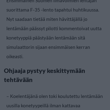
Ensimmäinen Suomen ilmavoimien lentäjän
suorittama F-35 -lento tapahtui huhtikuussa.
Nyt saadaan tietää miten hävittäjällä jo
lentämään päässyt pilotti kommentoivat uutta
konetyyppiä päästyään lentämään sitä
simulaattorin sijaan ensimmäisen kerran
oikeasti.
Ohjaaja pystyy keskittymään
tehtävään
– Koelentäjänä olen toki koulutettu lentämään
uusilla konetyypeillä ilman kattavaa