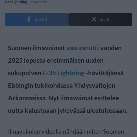
F35 Lightning. Ilmavoimat.
Jaa FB
Jaa X
Suomen ilmavoimat
vastaanotti
vuoden
2025 lopussa ensimmäisen uuden
sukupolven
F-35 Lightning
-hävittäjänsä
Ebbingin tukikohdassa Yhdysvaltojen
Arkansasissa. Nyt ilmavoimat esittelee
uutta kalustoaan jykevässä ulostulossaan.
Ilmavoimien videolla nähdään miten Suomen