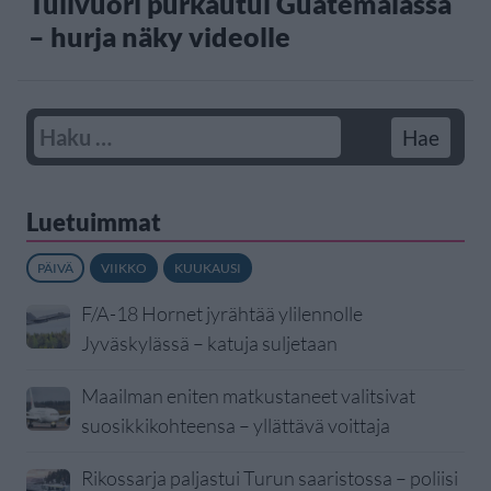
Tulivuori purkautui Guatemalassa
– hurja näky videolle
Luetuimmat
PÄIVÄ
VIIKKO
KUUKAUSI
F/A-18 Hornet jyrähtää ylilennolle
Jyväskylässä – katuja suljetaan
Maailman eniten matkustaneet valitsivat
suosikkikohteensa – yllättävä voittaja
Rikossarja paljastui Turun saaristossa – poliisi