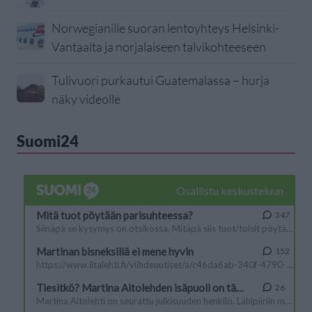
Norwegianille suoran lentoyhteys Helsinki-
Vantaalta ja norjalaiseen talvikohteeseen
Tulivuori purkautui Guatemalassa – hurja
näky videolle
Suomi24