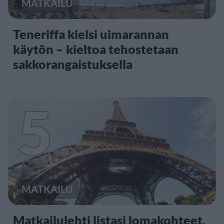
MATKAILU
Teneriffa kielsi uimarannan
käytön – kieltoa tehostetaan
sakkorangaistuksella
5
MATKAILU
Matkailulehti listasi lomakohteet,