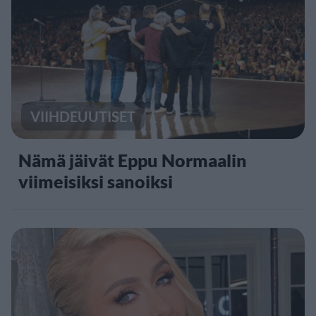
VIIHDEUUTISET
Nämä jäivät Eppu Normaalin
viimeisiksi sanoiksi