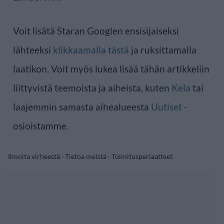
Voit lisätä Staran Googlen ensisijaiseksi
lähteeksi
klikkaamalla tästä
ja ruksittamalla
laatikon. Voit myös lukea lisää tähän artikkeliin
liittyvistä teemoista ja aiheista, kuten
Kela
tai
laajemmin samasta aihealueesta
Uutiset
-
osioistamme.
Ilmoita virheestä
·
Tietoa meistä
·
Toimitusperiaatteet