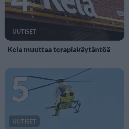
UUTISET
Kela muuttaa terapiakäytäntöä
5
UUTISET