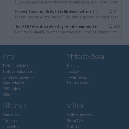
Info
Yhteistyössä
Tietoa meistä
Kesä!
Tietosuojalauseke
Jocka
Lähetä uutisvinkki
Tyyliniekka
Mediatiedot
Päivän Lehti
RSS-ohje
RSS
Lifestyle
Viihde
Matkailu
Viihdeuutiset
Fitness
StaraTV
Lifestyle
Autot