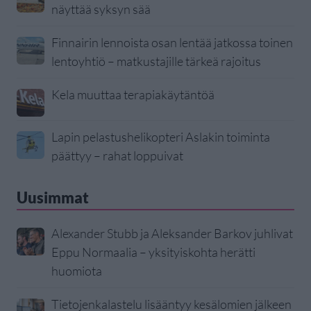
näyttää syksyn sää
Finnairin lennoista osan lentää jatkossa toinen
lentoyhtiö – matkustajille tärkeä rajoitus
Kela muuttaa terapiakäytäntöä
Lapin pelastushelikopteri Aslakin toiminta
päättyy – rahat loppuivat
Uusimmat
Alexander Stubb ja Aleksander Barkov juhlivat
Eppu Normaalia – yksityiskohta herätti
huomiota
Tietojenkalastelu lisääntyy kesälomien jälkeen