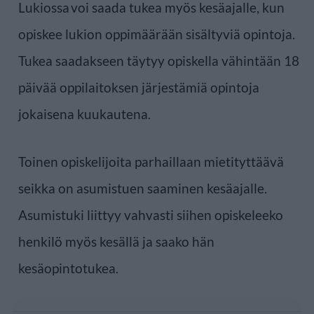
Lukiossa voi saada tukea myös kesäajalle, kun
opiskee lukion oppimäärään sisältyviä opintoja.
Tukea saadakseen täytyy opiskella vähintään 18
päivää oppilaitoksen järjestämiä opintoja
jokaisena kuukautena.
Toinen opiskelijoita parhaillaan mietityttäävä
seikka on asumistuen saaminen kesäajalle.
Asumistuki liittyy vahvasti siihen opiskeleeko
henkilö myös kesällä ja saako hän
kesäopintotukea.