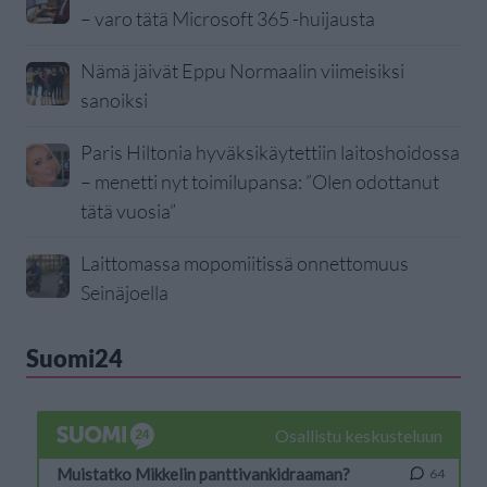
– varo tätä Microsoft 365 -huijausta
Nämä jäivät Eppu Normaalin viimeisiksi
sanoiksi
Paris Hiltonia hyväksikäytettiin laitoshoidossa
– menetti nyt toimilupansa: ”Olen odottanut
tätä vuosia”
Laittomassa mopomiitissä onnettomuus
Seinäjoella
Suomi24