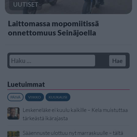
UUTISET
Laittomassa mopomiitissä
onnettomuus Seinäjoella
Luetuimmat
PÄIVÄ
VIIKKO
KUUKAUSI
Leskeneläke ei kuulu kaikille – Kela muistuttaa
tärkeästä ikärajasta
Sääennuste ulottuu nyt marraskuulle – tältä