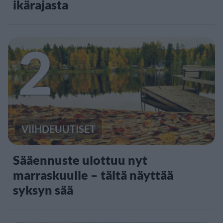
ikärajasta
2
VIIHDEUUTISET
Sääennuste ulottuu nyt
marraskuulle – tältä näyttää
syksyn sää