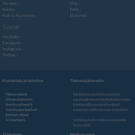
Terveys
Digi
Ruoka
Pelit
Koti & Asuminen
Elokuvat
Some
YouTube
Facebook
Instagram
Twitter
Kustantaja ja toimitus
Tietosuojalauseke
Tietoa meistä
Käytämme sivustolla evästeitä
Oikaisukäytäntö
parantaaksemme käyttökokemustasi.
Ilmoita virheestä
Käyttämällä sivustoa hyväksyt
Toimitusperiaatteet
evästeiden tallentamisen laitteellesi.
Eettiset ohjeet
AI-käytäntö
Verkkopalvelun
tiedosuojalauseke
löytyy tästä
.
Tiedotteet
Mediamyynti