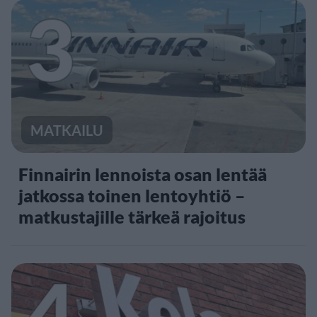
3
MATKAILU
Finnairin lennoista osan lentää
jatkossa toinen lentoyhtiö –
matkustajille tärkeä rajoitus
4