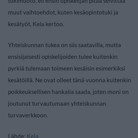
tukimuoto, eli ensin opiskelijan pitää selvittää
muut vaihtoehdot, kuten kesäopintotuki ja
kesätyöt, Kela kertoo.
Yhteiskunnan tukea on siis saatavilla, mutta
ensisijaisesti opiskelijoiden tulee kuitenkin
pyrkiä tulemaan toimeen kesäisin esimerkiksi
kesätöillä. Ne ovat olleet tänä vuonna kuitenkin
poikkeuksellisen hankalia saada, joten moni on
joutunut turvautumaan yhteiskunnan
turvaverkkoon.
Lähde:
Kela