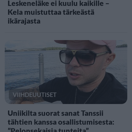
Leskeneläke ei kuulu kaikille –
Kela muistuttaa tärkeästä
ikärajasta
VIIHDEUUTISET
Uniikilta suorat sanat Tanssii
tähtien kanssa osallistumisesta:
”Pelonsekaisia tunteita”