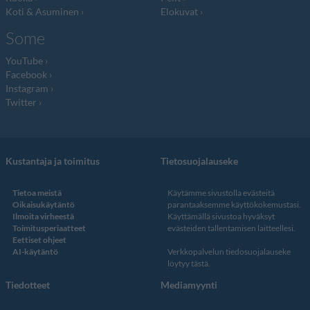
Koti & Asuminen
Elokuvat
Some
YouTube
Facebook
Instagram
Twitter
Kustantaja ja toimitus
Tietosuojalauseke
Tietoa meistä
Käytämme sivustolla evästeitä
Oikaisukäytäntö
parantaaksemme käyttökokemustasi.
Ilmoita virheestä
Käyttämällä sivustoa hyväksyt
Toimitusperiaatteet
evästeiden tallentamisen laitteellesi.
Eettiset ohjeet
AI-käytäntö
Verkkopalvelun
tiedosuojalauseke
löytyy tästä
.
Tiedotteet
Mediamyynti