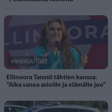
VIIHDEUUTISET
Ellinoora Tanssii tähtien kanssa:
”Aika sanoa asioille ja elämälle joo”