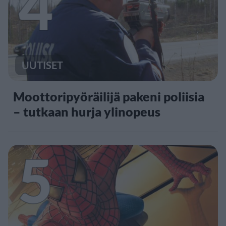
4
UUTISET
Moottoripyöräilijä pakeni poliisia
– tutkaan hurja ylinopeus
5