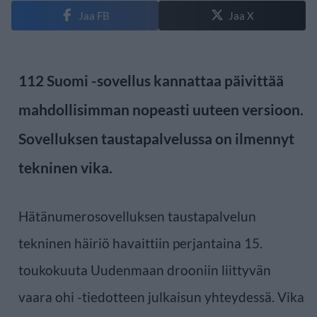
Jaa FB
Jaa X
112 Suomi -sovellus kannattaa päivittää
mahdollisimman nopeasti uuteen versioon.
Sovelluksen taustapalvelussa on ilmennyt
tekninen vika.
Hätänumerosovelluksen taustapalvelun
tekninen häiriö havaittiin perjantaina 15.
toukokuuta Uudenmaan drooniin liittyvän
vaara ohi -tiedotteen julkaisun yhteydessä. Vika