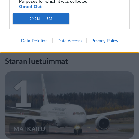
Purposes for which it was collected.
Opted Out
CONFIRM
Data Deletion
Data Access
Privacy Policy
Staran luetuimmat
1
MATKAILU