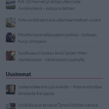
F/A-18 Hornet jyrähtää ylilennolle
Jyväskylässä – katuja suljetaan
Kela voi leikata tukia ulkomaanmatkan vuoksi
Moottoripyöräilijä pakeni poliisia – tutkaan
hurja ylinopeus
Suolikaasun tuoksu levisi Spider-Man -
näytöksessä – yleisö poistui paikalta
Uusimmat
Leskeneläke ei kuulu kaikille – Kela muistuttaa
tärkeästä ikärajasta
Uniikilta suorat sanat Tanssii tähtien kanssa