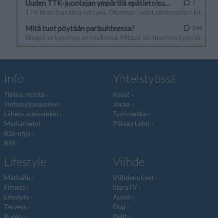
Info
Yhteistyössä
Tietoa meistä
Kesä!
Tietosuojalauseke
Jocka
Lähetä uutisvinkki
Tyyliniekka
Mediatiedot
Päivän Lehti
RSS-ohje
RSS
Lifestyle
Viihde
Matkailu
Viihdeuutiset
Fitness
StaraTV
Lifestyle
Autot
Terveys
Digi
Ruoka
Pelit