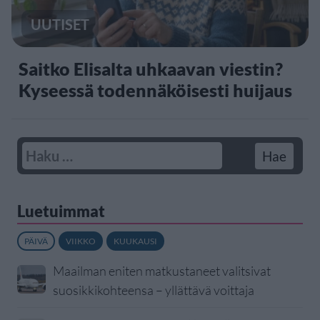
UUTISET
Saitko Elisalta uhkaavan viestin?
Kyseessä todennäköisesti huijaus
Luetuimmat
PÄIVÄ
VIIKKO
KUUKAUSI
Maailman eniten matkustaneet valitsivat
suosikkikohteensa – yllättävä voittaja