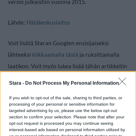
versio julkaistiin vuonna 2015.
Lähde:
Hätäkeskuslaitos
Voit lisätä Staran Googlen ensisijaiseksi
lähteeksi
klikkaamalla tästä
ja ruksittamalla
laatikon. Voit myös lukea lisää tähän artikkeliin
liittyvistä teemoista ja aiheista, kuten
Stara -
Do Not Process My Personal Information
pelastuslaitos
,
älypuhelin
tai laajemmin samasta
If you wish to opt-out of the sale, sharing to third parties, or
aihealueesta
Digi
-osioistamme.
processing of your personal or sensitive information for
targeted advertising by us, please use the below opt-out
section to confirm your selection. Please note that after your
Ilmoita virheestä
·
Tietoa meistä
·
Toimitusperiaatteet
opt-out request is processed you may continue seeing
interest-based ads based on personal information utilized by