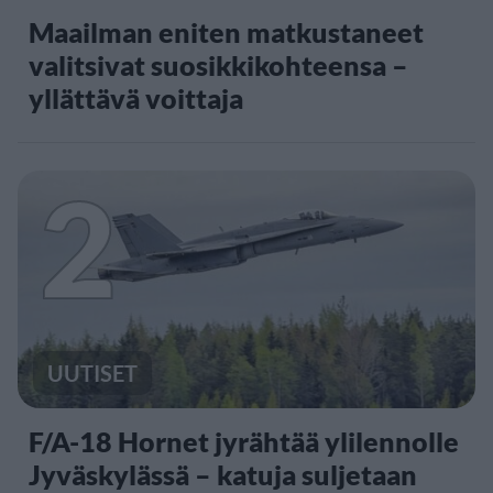
Maailman eniten matkustaneet
valitsivat suosikkikohteensa –
yllättävä voittaja
2
UUTISET
F/A-18 Hornet jyrähtää ylilennolle
Jyväskylässä – katuja suljetaan