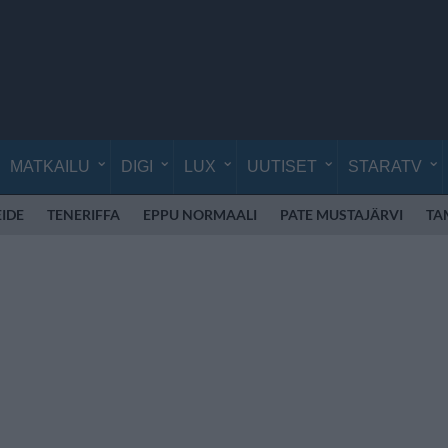
MATKAILU
DIGI
LUX
UUTISET
STARATV
EIDE
TENERIFFA
EPPU NORMAALI
PATE MUSTAJÄRVI
TA