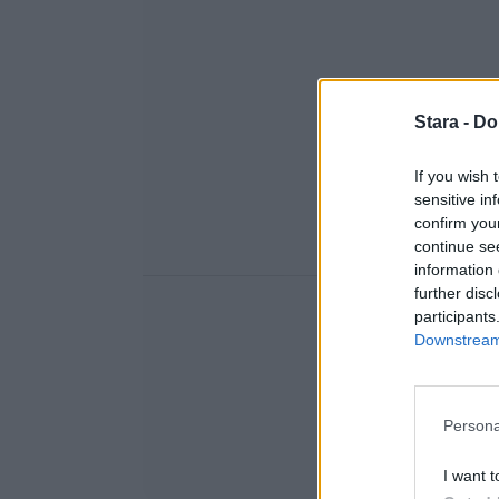
Stara -
Do
If you wish 
sensitive in
confirm you
continue se
information 
further disc
participants
Downstream 
Persona
I want t