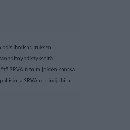
n pois ihmisasutuksen
istanhoitoyhdistykseltä
työtä SRVA:n toimijoiden kanssa.
oliisin ja SRVA:n toimijohita.