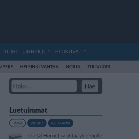
TUUBI
URHEILU
ELOKUVAT
MPERE
HELSINKI-VANTAA
NORJA
TULIVUORI
ALKOHOL
Luetuimmat
PÄIVÄ
VIIKKO
KUUKAUSI
F/A-18 Hornet jyrähtää ylilennolle