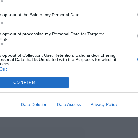
In
karhua
o opt-out of the Sale of my Personal Data.
In
anomaisille lukuisia ilmoituksia.
to opt-out of processing my Personal Data for Targeted
ing.
In
karhu nähtiin Jyväskylän
o opt-out of Collection, Use, Retention, Sale, and/or Sharing
la.
ersonal Data that Is Unrelated with the Purposes for which it
lected.
Out
innot koskevat samaa karhua.
CONFIRM
täytynyt uhkaavasti ihmisiä
 tehneensä karhusta
Data Deletion
Data Access
Privacy Policy