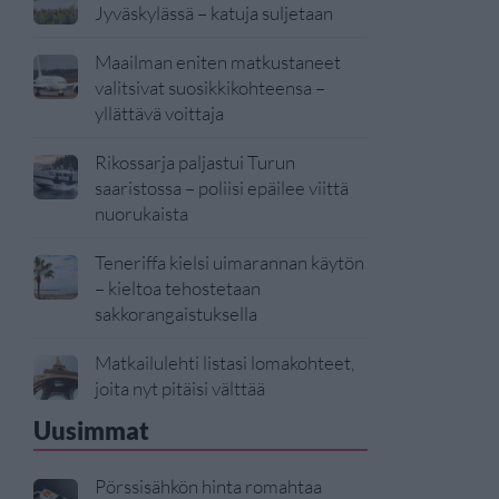
Jyväskylässä – katuja suljetaan
Maailman eniten matkustaneet
valitsivat suosikkikohteensa –
yllättävä voittaja
Rikossarja paljastui Turun
saaristossa – poliisi epäilee viittä
nuorukaista
Teneriffa kielsi uimarannan käytön
– kieltoa tehostetaan
sakkorangaistuksella
Matkailulehti listasi lomakohteet,
joita nyt pitäisi välttää
Uusimmat
Pörssisähkön hinta romahtaa