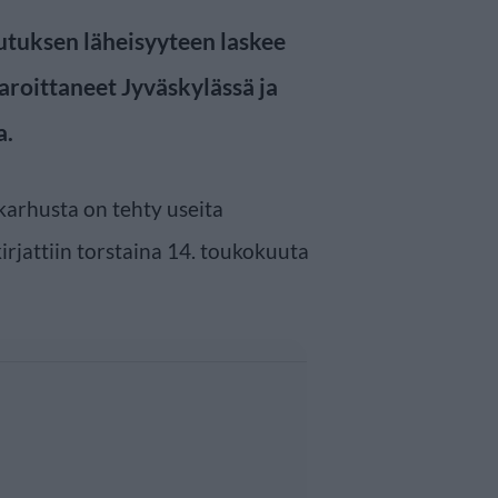
utuksen läheisyyteen laskee
aroittaneet Jyväskylässä ja
a.
karhusta on tehty useita
rjattiin torstaina 14. toukokuuta