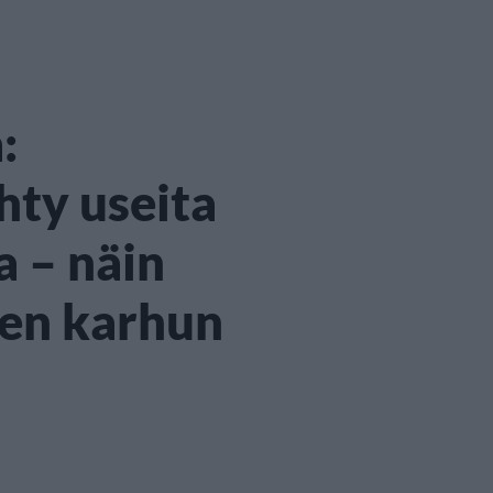
:
hty useita
 – näin
sen karhun