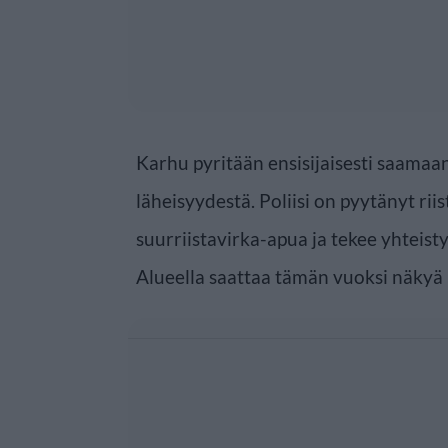
Karhu pyritään ensisijaisesti saamaa
läheisyydestä. Poliisi on pyytänyt ri
suurriistavirka-apua ja tekee yhteis
Alueella saattaa tämän vuoksi näkyä p