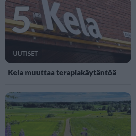
5
UUTISET
Kela muuttaa terapiakäytäntöä