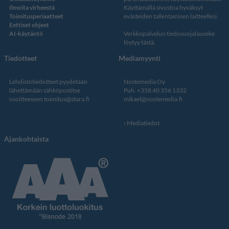
Ilmoita virheestä
Käyttämällä sivustoa hyväksyt
Toimitusperiaatteet
evästeiden tallentamisen laitteellesi.
Eettiset ohjeet
AI-käytäntö
Verkkopalvelun
tiedosuojalauseke
löytyy tästä
.
Tiedotteet
Mediamyynti
Lehdistötiedotteet pyydetään
Nostemedia Oy
lähettämään sähköpostitse
Puh. +358 40 356 1332
osoitteeseen
toimitus@stara.fi
mikael@nostemedia.fi
Mediatiedot
Ajankohtaista