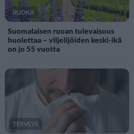
RUOKA
Suomalaisen ruoan tulevaisuus
huolettaa – viljelijöiden keski-ikä
on jo 55 vuotta
TERVEYS