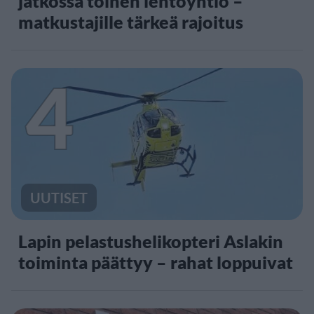
jatkossa toinen lentoyhtiö –
matkustajille tärkeä rajoitus
4
UUTISET
Lapin pelastushelikopteri Aslakin
toiminta päättyy – rahat loppuivat