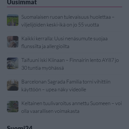
Uusimmat
Suomalaisen ruoan tulevaisuus huolettaa –
viljelijöiden keski-ikä on jo 55 vuotta
Kaikki kerralla: Uusi nenäsumute suojaa
flunssilta ja allergioilta
Taifuuni iski Kiinaan – Finnairin lento AY87 jo
30 tuntia myöhässä
Barcelonan Sagrada Familia torni vihittiin
käyttöön – upea näky videolle
Keltainen tuulivaroitus annettu Suomeen – voi
olla vaarallisen voimakasta
Suomi24