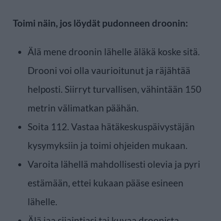
Toimi näin, jos löydät pudonneen droonin:
Älä mene droonin lähelle äläkä koske sitä.
Drooni voi olla vaurioitunut ja räjähtää
helposti. Siirryt turvallisen, vähintään 150
metrin välimatkan päähän.
Soita 112. Vastaa hätäkeskuspäivystäjän
kysymyksiin ja toimi ohjeiden mukaan.
Varoita lähellä mahdollisesti olevia ja pyri
estämään, ettei kukaan pääse esineen
lähelle.
Älä jaa sijaintiasi tai kuvaa droonista