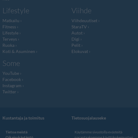
Lifestyle
Viihde
Matkailu
Viihdeuutiset
Fitness
StaraTV
Lifestyle
Autot
Terveys
Digi
Ruoka
Pelit
Koti & Asuminen
Elokuvat
Some
YouTube
Facebook
Instagram
Twitter
Kustantaja ja toimitus
Tietosuojalauseke
Tietoa meistä
Käytämme sivustolla evästeitä
Oikaisukäytäntö
parantaaksemme käyttökokemustasi.