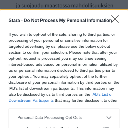
ja suojaudu maastossa mahdollisuuksien
mukaan maapinnan alapuolelle.
Stara -
Do Not Process My Personal Information
Seuraa viranomaisten viestintää päästyäsi
If you wish to opt-out of the sale, sharing to third parties, or
turvalliseen paikkaan.
processing of your personal or sensitive information for
targeted advertising by us, please use the below opt-out
section to confirm your selection. Please note that after your
Soita hätänumeroon 112, jos:
opt-out request is processed you may continue seeing
interest-based ads based on personal information utilized by
us or personal information disclosed to third parties prior to
Teet havainnon droonista alueella, jossa
your opt-out. You may separately opt-out of the further
disclosure of your personal information by third parties on the
lennättäminen on kielletty.
IAB’s list of downstream participants. This information may
also be disclosed by us to third parties on the
IAB’s List of
Drooni lentää tärkeän kohteen, kuten
Downstream Participants
that may further disclose it to other
voimalaitoksen, lentokentän, sataman tai
third parties.
viranomaisrakennuksen lähellä.
Personal Data Processing Opt Outs