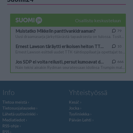
Info
Yhteistyössä
Tietoa meistä
Kesä!
Tietosuojalauseke
Jocka
Lähetä uutisvinkki
Tyyliniekka
Mediatiedot
Päivän Lehti
RSS-ohje
RSS