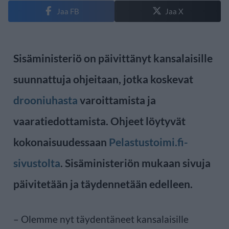
Jaa FB
Jaa X
Sisäministeriö on päivittänyt kansalaisille
suunnattuja ohjeitaan, jotka koskevat
drooniuhasta
varoittamista ja
vaaratiedottamista. Ohjeet löytyvät
kokonaisuudessaan
Pelastustoimi.fi-
sivustolta
. Sisäministeriön mukaan sivuja
päivitetään ja täydennetään edelleen.
– Olemme nyt täydentäneet kansalaisille