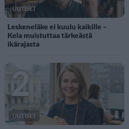
UUTISET
Leskeneläke ei kuulu kaikille –
Kela muistuttaa tärkeästä
ikärajasta
2
UUTISET