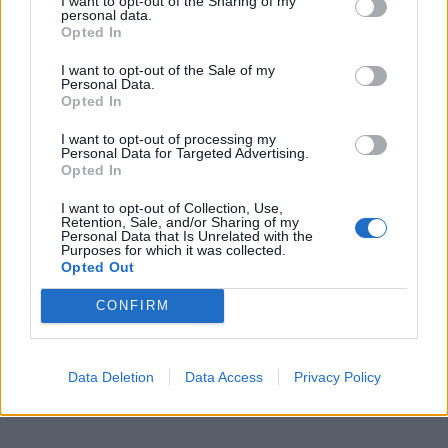
Löydät maahan pudonneen droonin.
I want to opt-out of the Sharing of my
personal data.
Opted In
Älä soita hätänumeroon kyselytarkoituksissa.
I want to opt-out of the Sale of my
Personal Data.
Opted In
Lähde:
Sisäministeriö
I want to opt-out of processing my
Personal Data for Targeted Advertising.
Opted In
Voit lisätä Staran Googlen ensisijaiseksi
I want to opt-out of Collection, Use,
Retention, Sale, and/or Sharing of my
Personal Data that Is Unrelated with the
lähteeksi
klikkaamalla tästä
ja ruksittamalla
Purposes for which it was collected.
Opted Out
laatikon. Voit myös lukea lisää tähän artikkeliin
CONFIRM
liittyvistä teemoista ja aiheista, kuten
drone
tai
laajemmin samasta aihealueesta
Uutiset
-
Data Deletion
Data Access
Privacy Policy
osioistamme.