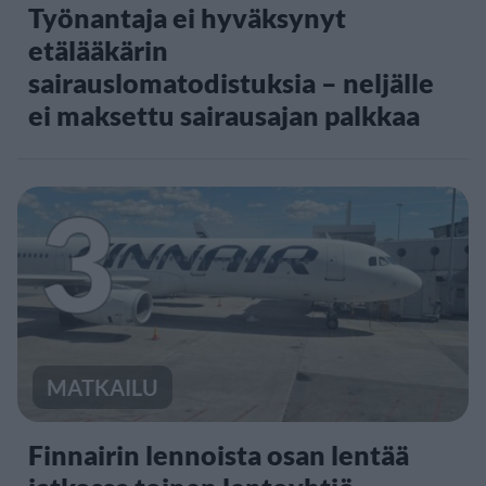
Työnantaja ei hyväksynyt
etälääkärin
sairauslomatodistuksia – neljälle
ei maksettu sairausajan palkkaa
3
MATKAILU
Finnairin lennoista osan lentää