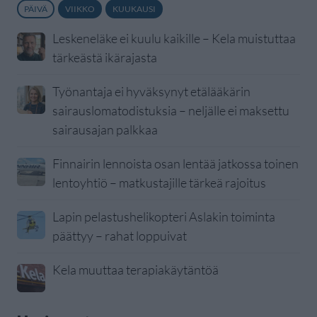
PÄIVÄ
VIIKKO
KUUKAUSI
Leskeneläke ei kuulu kaikille – Kela muistuttaa
tärkeästä ikärajasta
Työnantaja ei hyväksynyt etälääkärin
sairauslomatodistuksia – neljälle ei maksettu
sairausajan palkkaa
Finnairin lennoista osan lentää jatkossa toinen
lentoyhtiö – matkustajille tärkeä rajoitus
Lapin pelastushelikopteri Aslakin toiminta
päättyy – rahat loppuivat
Kela muuttaa terapiakäytäntöä