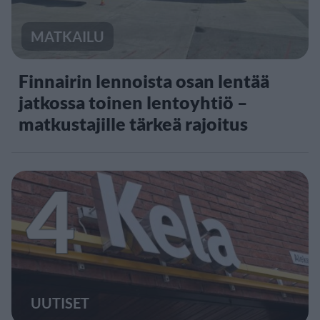
MATKAILU
Finnairin lennoista osan lentää
jatkossa toinen lentoyhtiö –
matkustajille tärkeä rajoitus
4
UUTISET