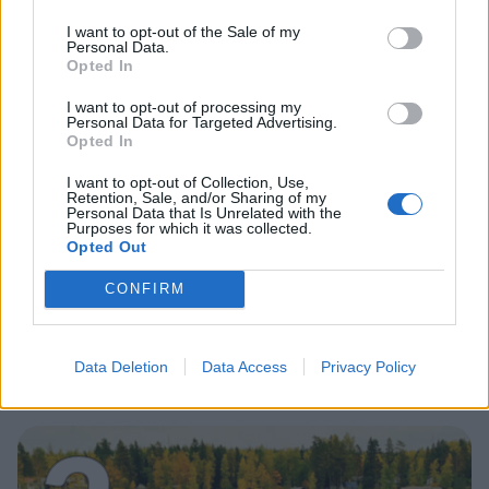
1
I want to opt-out of the Sale of my
Personal Data.
Opted In
I want to opt-out of processing my
Personal Data for Targeted Advertising.
Opted In
I want to opt-out of Collection, Use,
Retention, Sale, and/or Sharing of my
Personal Data that Is Unrelated with the
UUTISET
Purposes for which it was collected.
Opted Out
Leskeneläke ei kuulu kaikille –
CONFIRM
Kela muistuttaa tärkeästä
ikärajasta
Data Deletion
Data Access
Privacy Policy