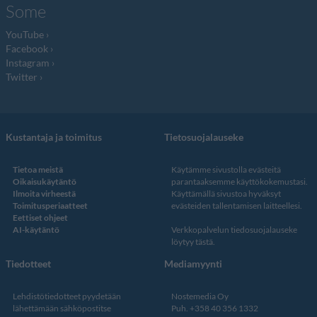
Some
YouTube
Facebook
Instagram
Twitter
Kustantaja ja toimitus
Tietosuojalauseke
Tietoa meistä
Käytämme sivustolla evästeitä
Oikaisukäytäntö
parantaaksemme käyttökokemustasi.
Ilmoita virheestä
Käyttämällä sivustoa hyväksyt
Toimitusperiaatteet
evästeiden tallentamisen laitteellesi.
Eettiset ohjeet
AI-käytäntö
Verkkopalvelun
tiedosuojalauseke
löytyy tästä
.
Tiedotteet
Mediamyynti
Lehdistötiedotteet pyydetään
Nostemedia Oy
lähettämään sähköpostitse
Puh. +358 40 356 1332