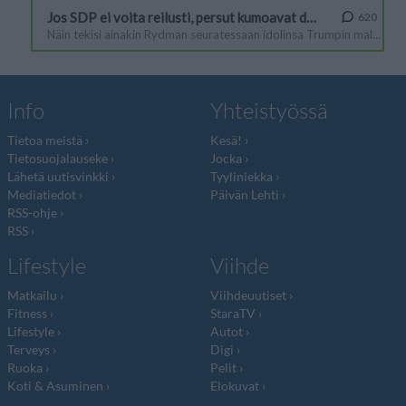
Info
Yhteistyössä
Tietoa meistä
Kesä!
Tietosuojalauseke
Jocka
Lähetä uutisvinkki
Tyyliniekka
Mediatiedot
Päivän Lehti
RSS-ohje
RSS
Lifestyle
Viihde
Matkailu
Viihdeuutiset
Fitness
StaraTV
Lifestyle
Autot
Terveys
Digi
Ruoka
Pelit
Koti & Asuminen
Elokuvat