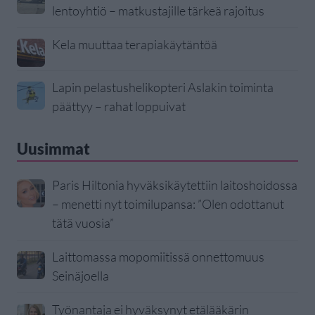
lentoyhtiö – matkustajille tärkeä rajoitus
Kela muuttaa terapiakäytäntöä
Lapin pelastushelikopteri Aslakin toiminta
päättyy – rahat loppuivat
Uusimmat
Paris Hiltonia hyväksikäytettiin laitoshoidossa
– menetti nyt toimilupansa: ”Olen odottanut
tätä vuosia”
Laittomassa mopomiitissä onnettomuus
Seinäjoella
Työnantaja ei hyväksynyt etälääkärin