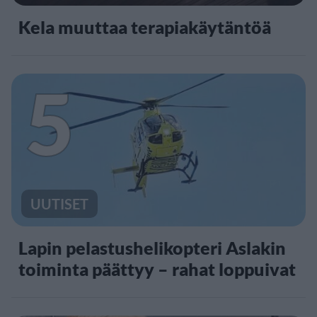
Kela muuttaa terapiakäytäntöä
5
UUTISET
Lapin pelastushelikopteri Aslakin
toiminta päättyy – rahat loppuivat