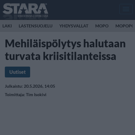
Men
LAKI
LASTENSUOJELU
YHDYSVALLAT
MOPO
MOPOPO
Mehiläispölytys halutaan
turvata kriisitilanteissa
Uutiset
Julkaistu: 20.5.2026, 14:05
Toimittaja:
Tim Isokivi