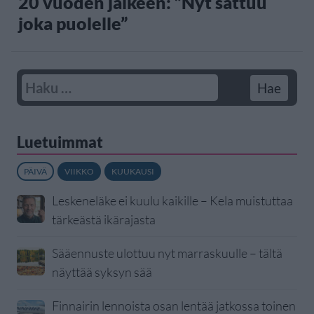
20 vuoden jälkeen: ”Nyt sattuu
joka puolelle”
Luetuimmat
PÄIVÄ
VIIKKO
KUUKAUSI
Leskeneläke ei kuulu kaikille – Kela muistuttaa
tärkeästä ikärajasta
Sääennuste ulottuu nyt marraskuulle – tältä
näyttää syksyn sää
Finnairin lennoista osan lentää jatkossa toinen