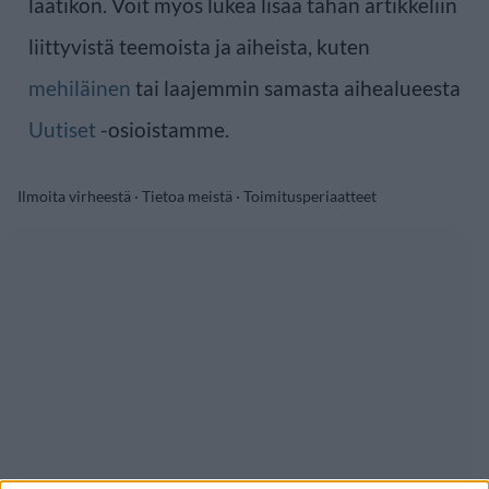
laatikon. Voit myös lukea lisää tähän artikkeliin
liittyvistä teemoista ja aiheista, kuten
mehiläinen
tai laajemmin samasta aihealueesta
Uutiset
-osioistamme.
Ilmoita virheestä
·
Tietoa meistä
·
Toimitusperiaatteet