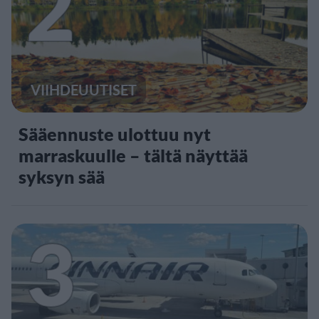
2
VIIHDEUUTISET
Sääennuste ulottuu nyt
marraskuulle – tältä näyttää
syksyn sää
3