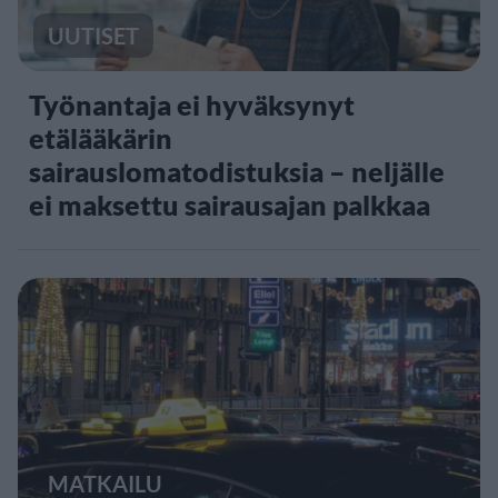
UUTISET
Työnantaja ei hyväksynyt
etälääkärin
sairauslomatodistuksia – neljälle
ei maksettu sairausajan palkkaa
MATKAILU