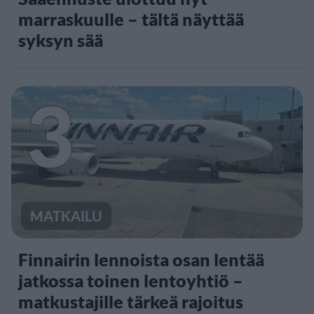
marraskuulle – tältä näyttää
syksyn sää
3
MATKAILU
Finnairin lennoista osan lentää
jatkossa toinen lentoyhtiö –
matkustajille tärkeä rajoitus