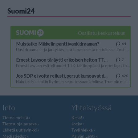
Suomi24
Info
Yhteistyössä
Tietoa meistä
Kesä!
Tietosuojalauseke
Jocka
Lähetä uutisvinkki
Tyyliniekka
Mediatiedot
Päivän Lehti