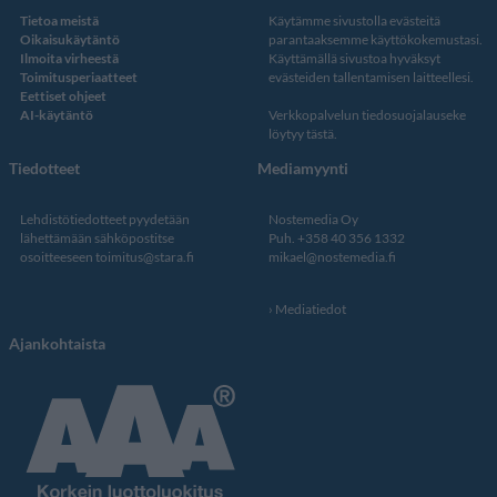
Tietoa meistä
Käytämme sivustolla evästeitä
Oikaisukäytäntö
parantaaksemme käyttökokemustasi.
Ilmoita virheestä
Käyttämällä sivustoa hyväksyt
Toimitusperiaatteet
evästeiden tallentamisen laitteellesi.
Eettiset ohjeet
AI-käytäntö
Verkkopalvelun
tiedosuojalauseke
löytyy tästä
.
Tiedotteet
Mediamyynti
Lehdistötiedotteet pyydetään
Nostemedia Oy
lähettämään sähköpostitse
Puh. +358 40 356 1332
osoitteeseen
toimitus@stara.fi
mikael@nostemedia.fi
Mediatiedot
Ajankohtaista