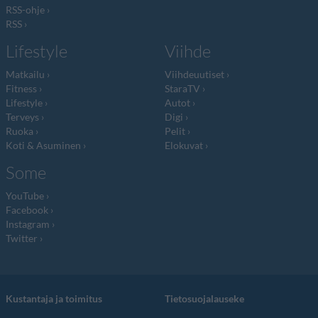
RSS-ohje
RSS
Lifestyle
Viihde
Matkailu
Viihdeuutiset
Fitness
StaraTV
Lifestyle
Autot
Terveys
Digi
Ruoka
Pelit
Koti & Asuminen
Elokuvat
Some
YouTube
Facebook
Instagram
Twitter
Kustantaja ja toimitus
Tietosuojalauseke