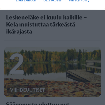
Data Deletion
Data Access
Privacy Policy
UUTISET
Leskeneläke ei kuulu kaikille –
Kela muistuttaa tärkeästä
ikärajasta
2
VIIHDEUUTISET
Sääennuste ulottuu nyt