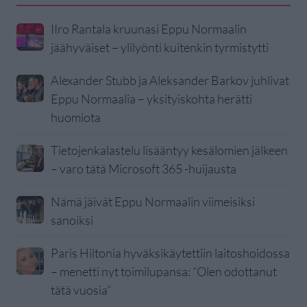
IIro Rantala kruunasi Eppu Normaalin
jäähyväiset – ylilyönti kuitenkin tyrmistytti
Alexander Stubb ja Aleksander Barkov juhlivat
Eppu Normaalia – yksityiskohta herätti
huomiota
Tietojenkalastelu lisääntyy kesälomien jälkeen
– varo tätä Microsoft 365 -huijausta
Nämä jäivät Eppu Normaalin viimeisiksi
sanoiksi
Paris Hiltonia hyväksikäytettiin laitoshoidossa
– menetti nyt toimilupansa: ”Olen odottanut
tätä vuosia”