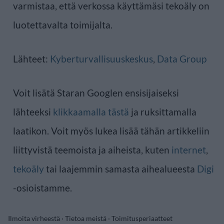
varmistaa, että verkossa käyttämäsi tekoäly on
luotettavalta toimijalta.
Lähteet:
Kyberturvallisuuskeskus
,
Data Group
Voit lisätä Staran Googlen ensisijaiseksi
lähteeksi
klikkaamalla tästä
ja ruksittamalla
laatikon. Voit myös lukea lisää tähän artikkeliin
liittyvistä teemoista ja aiheista, kuten
internet
,
tekoäly
tai laajemmin samasta aihealueesta
Digi
-osioistamme.
Ilmoita virheestä
·
Tietoa meistä
·
Toimitusperiaatteet