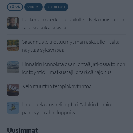
PÄIVÄ
VIIKKO
KUUKAUSI
Leskeneläke ei kuulu kaikille – Kela muistuttaa
tärkeästä ikärajasta
Sääennuste ulottuu nyt marraskuulle – tältä
näyttää syksyn sää
Finnairin lennoista osan lentää jatkossa toinen
lentoyhtiö – matkustajille tärkeä rajoitus
Kela muuttaa terapiakäytäntöä
Lapin pelastushelikopteri Aslakin toiminta
päättyy – rahat loppuivat
Uusimmat