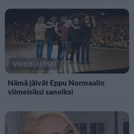
VIIHDEUUTISET
Nämä jäivät Eppu Normaalin
viimeisiksi sanoiksi