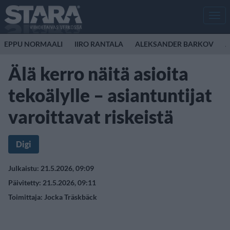
Men
EPPU NORMAALI
IIRO RANTALA
ALEKSANDER BARKOV
A
Älä kerro näitä asioita
tekoälylle – asiantuntijat
varoittavat riskeistä
Digi
Julkaistu: 21.5.2026, 09:09
Päivitetty: 21.5.2026, 09:11
Toimittaja:
Jocka Träskbäck