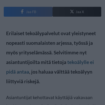
Jaa FB
Jaa X
Erilaiset tekoälypalvelut ovat yleistyneet
nopeasti suomalaisten arjessa, työssä ja
myös yrityselämässä. Selvitimme nyt
asiantuntijoilta mitä tietoja
tekoälylle ei
pidä antaa
, jos haluaa välttää tekoälyyn
liittyviä riskejä.
Asiantuntijat kehottavat käyttäjiä vakavaan