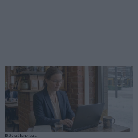
Etätöissä kahvilassa.