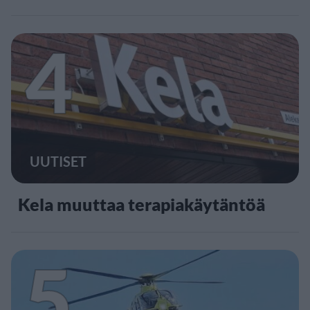
4
UUTISET
Kela muuttaa terapiakäytäntöä
5