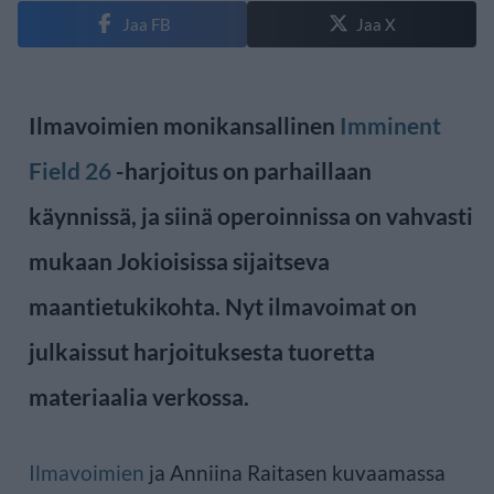
Jaa FB
Jaa X
Ilmavoimien monikansallinen
Imminent
Field 26
-harjoitus on parhaillaan
käynnissä, ja siinä operoinnissa on vahvasti
mukaan Jokioisissa sijaitseva
maantietukikohta. Nyt ilmavoimat on
julkaissut harjoituksesta tuoretta
materiaalia verkossa.
Ilmavoimien
ja Anniina Raitasen kuvaamassa