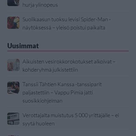
hurja ylinopeus
Suolikaasun tuoksu levisi Spider-Man -
näytöksessä – yleisö poistui paikalta
Uusimmat
Aikuisten vesirokkorokotukset alkoivat –
kohderyhmä julkistettiin
Tanssii Tähtien Kanssa -tanssiparit
paljastettiin – Vappu Pimiä jätti
suosikkiohjelman
Verottajalta muistutus 5 000 yrittäjälle – ei
syytä huoleen