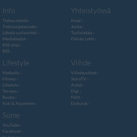
Info
Yhteistyössä
Tietoa meistä
Kesä!
Tietosuojalauseke
Jocka
Lähetä uutisvinkki
Tyyliniekka
Mediatiedot
Päivän Lehti
RSS-ohje
RSS
Lifestyle
Viihde
Matkailu
Viihdeuutiset
Fitness
StaraTV
Lifestyle
Autot
Terveys
Digi
Ruoka
Pelit
Koti & Asuminen
Elokuvat
Some
YouTube
Facebook