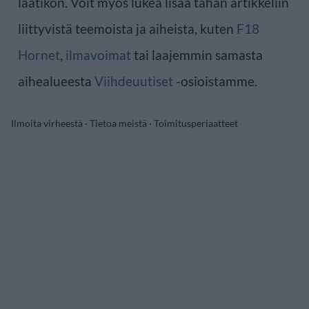
laatikon. Voit myös lukea lisää tähän artikkeliin
liittyvistä teemoista ja aiheista, kuten
F18
Hornet
,
ilmavoimat
tai laajemmin samasta
aihealueesta
Viihdeuutiset
-osioistamme.
Ilmoita virheestä
·
Tietoa meistä
·
Toimitusperiaatteet