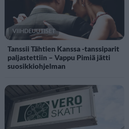
VIIHDEUUTISET
Tanssii Tähtien Kanssa -tanssiparit
paljastettiin – Vappu Pimiä jätti
suosikkiohjelman