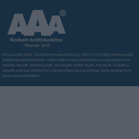
© Copyright 2003 - 2026 Stara Media Online Oy. ISSN 1795-8180 (verkkomedia).
Kaikki oikeudet pidätetään. Materiaalin luvaton julkaiseminen ja lainaaminen on
kielletty. Stara®, Viihdetaivas®, Miss Pop®, Mister Pop®, Popstar®, Tuubi® ja
Jetset® ovat Stara Media Oy:n rekisteröityjä tavaramerkkejä, joiden käyttäminen
ilman lupaa on kielletty.