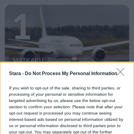
1
MATKAILU
Stara -
Do Not Process My Personal Information
Maailman eniten matkustaneet
valitsivat suosikkikohteensa –
If you wish to opt-out of the sale, sharing to third parties, or
processing of your personal or sensitive information for
yllättävä voittaja
targeted advertising by us, please use the below opt-out
section to confirm your selection. Please note that after your
opt-out request is processed you may continue seeing
interest-based ads based on personal information utilized by
us or personal information disclosed to third parties prior to
your opt-out. You may separately opt-out of the further