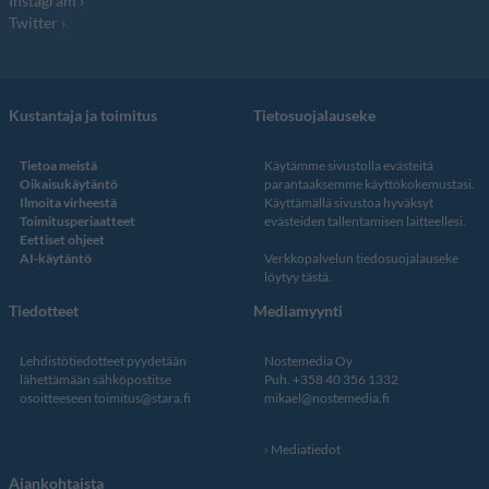
Instagram
Twitter
Kustantaja ja toimitus
Tietosuojalauseke
Tietoa meistä
Käytämme sivustolla evästeitä
Oikaisukäytäntö
parantaaksemme käyttökokemustasi.
Ilmoita virheestä
Käyttämällä sivustoa hyväksyt
Toimitusperiaatteet
evästeiden tallentamisen laitteellesi.
Eettiset ohjeet
AI-käytäntö
Verkkopalvelun
tiedosuojalauseke
löytyy tästä
.
Tiedotteet
Mediamyynti
Lehdistötiedotteet pyydetään
Nostemedia Oy
lähettämään sähköpostitse
Puh. +358 40 356 1332
osoitteeseen
toimitus@stara.fi
mikael@nostemedia.fi
Mediatiedot
Ajankohtaista