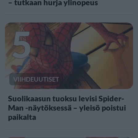
– tutkaan hurja ylinopeus
5
VIIHDEUUTISET
Suolikaasun tuoksu levisi Spider-
Man -näytöksessä – yleisö poistui
paikalta