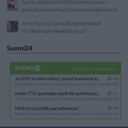
Suuria räjähdyksiä Kittilässä elokuussa –
puolustusvoimat suorittaa massaräjäytyksiä
Janni Hussi ja Sointu Borg lopettavat:
”Kyllähän tää haikeelta tuntuu”
Suomi24