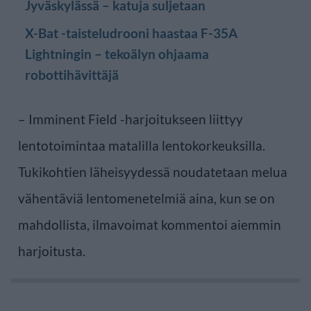
Jyväskylässä – katuja suljetaan
X-Bat -taisteludrooni haastaa F-35A
Lightningin – tekoälyn ohjaama
robottihävittäjä
– Imminent Field -harjoitukseen liittyy
lentotoimintaa matalilla lentokorkeuksilla.
Tukikohtien läheisyydessä noudatetaan melua
vähentäviä lentomenetelmiä aina, kun se on
mahdollista, ilmavoimat kommentoi aiemmin
harjoitusta.