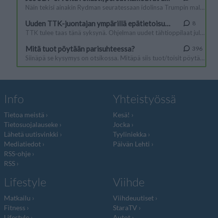
Info
Yhteistyössä
Tietoa meistä
Kesä!
Tietosuojalauseke
Jocka
Lähetä uutisvinkki
Tyyliniekka
Mediatiedot
Päivän Lehti
RSS-ohje
RSS
Lifestyle
Viihde
Matkailu
Viihdeuutiset
Fitness
StaraTV
Lifestyle
Autot