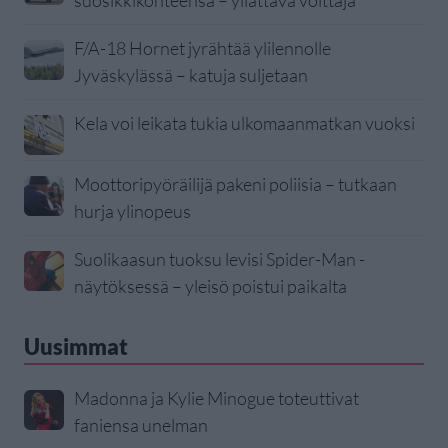
suosikkikohteensa – yllättävä voittaja
F/A-18 Hornet jyrähtää ylilennolle
Jyväskylässä – katuja suljetaan
Kela voi leikata tukia ulkomaanmatkan vuoksi
Moottoripyöräilijä pakeni poliisia – tutkaan
hurja ylinopeus
Suolikaasun tuoksu levisi Spider-Man -
näytöksessä – yleisö poistui paikalta
Uusimmat
Madonna ja Kylie Minogue toteuttivat
faniensa unelman