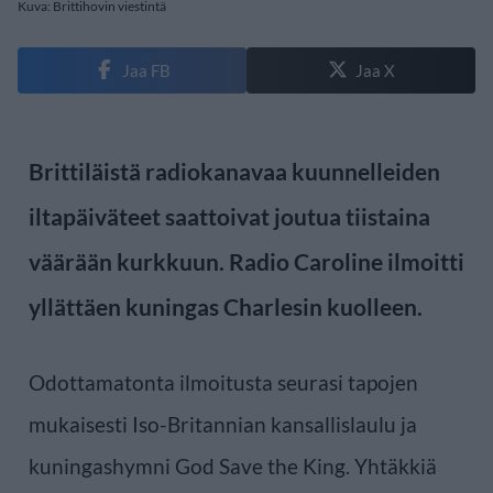
Kuva: Brittihovin viestintä
Jaa FB
Jaa X
Brittiläistä radiokanavaa kuunnelleiden
iltapäiväteet saattoivat joutua tiistaina
väärään kurkkuun. Radio Caroline ilmoitti
yllättäen kuningas Charlesin kuolleen.
Odottamatonta ilmoitusta seurasi tapojen
mukaisesti Iso-Britannian kansallislaulu ja
kuningashymni God Save the King. Yhtäkkiä