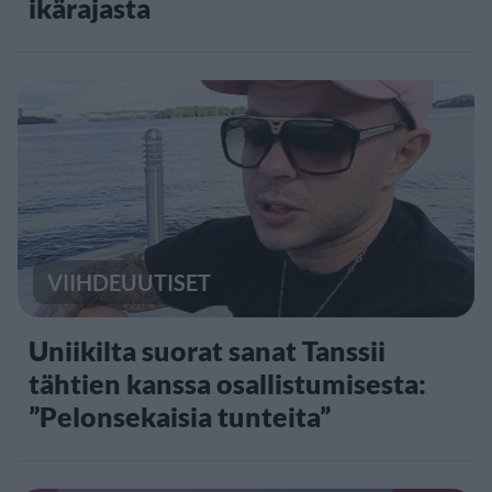
ikärajasta
VIIHDEUUTISET
Uniikilta suorat sanat Tanssii
tähtien kanssa osallistumisesta:
”Pelonsekaisia tunteita”