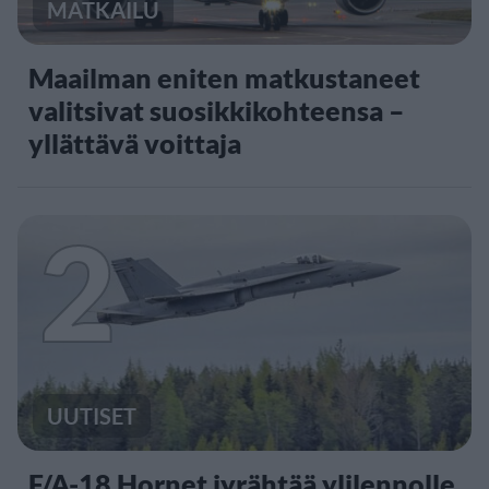
MATKAILU
Maailman eniten matkustaneet
valitsivat suosikkikohteensa –
yllättävä voittaja
2
UUTISET
F/A-18 Hornet jyrähtää ylilennolle