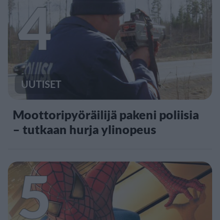
4
UUTISET
Moottoripyöräilijä pakeni poliisia
– tutkaan hurja ylinopeus
5