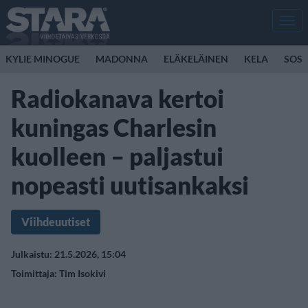
Men
KYLIE MINOGUE
MADONNA
ELÄKELÄINEN
KELA
SOSI
Radiokanava kertoi
kuningas Charlesin
kuolleen – paljastui
nopeasti uutisankaksi
Viihdeuutiset
Julkaistu: 21.5.2026, 15:04
Toimittaja:
Tim Isokivi