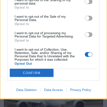
I want to opt-out of the Sharing of my
personal data.
Opted In
I want to opt-out of the Sale of my
Personal Data.
Opted In
I want to opt-out of processing my
Personal Data for Targeted Advertising.
Opted In
I want to opt-out of Collection, Use,
Retention, Sale, and/or Sharing of my
Staran luetuimmat
Personal Data that Is Unrelated with the
Purposes for which it was collected.
Opted Out
1
CONFIRM
Data Deletion
Data Access
Privacy Policy