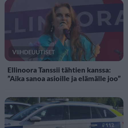
VIIHDEUUTISET
Ellinoora Tanssii tähtien kanssa:
”Aika sanoa asioille ja elämälle joo”