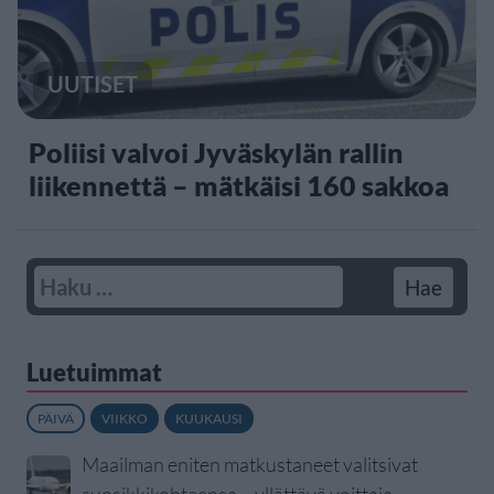
UUTISET
Poliisi valvoi Jyväskylän rallin
liikennettä – mätkäisi 160 sakkoa
Luetuimmat
PÄIVÄ
VIIKKO
KUUKAUSI
Maailman eniten matkustaneet valitsivat