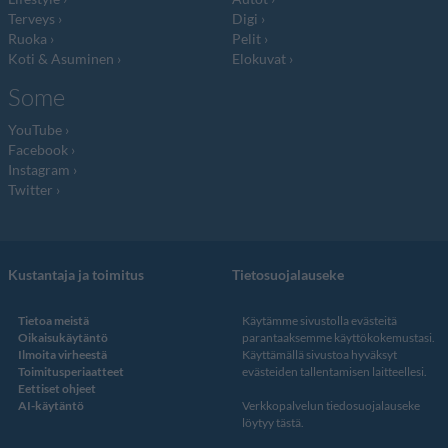
Terveys
Digi
Ruoka
Pelit
Koti & Asuminen
Elokuvat
Some
YouTube
Facebook
Instagram
Twitter
Kustantaja ja toimitus
Tietosuojalauseke
Tietoa meistä
Käytämme sivustolla evästeitä
Oikaisukäytäntö
parantaaksemme käyttökokemustasi.
Ilmoita virheestä
Käyttämällä sivustoa hyväksyt
Toimitusperiaatteet
evästeiden tallentamisen laitteellesi.
Eettiset ohjeet
AI-käytäntö
Verkkopalvelun
tiedosuojalauseke
löytyy tästä
.