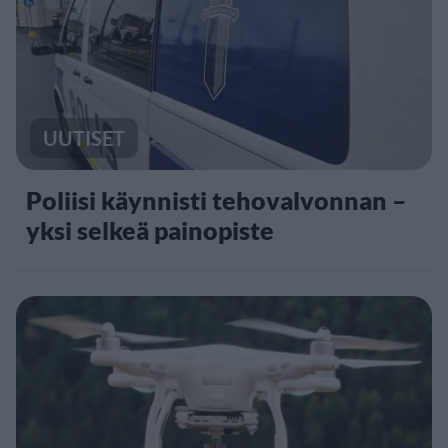
UUTISET
Poliisi käynnisti tehovalvonnan –
yksi selkeä painopiste