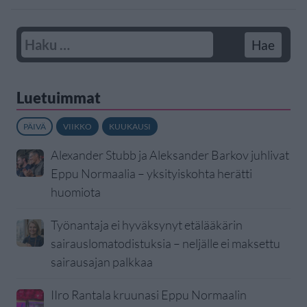
Luetuimmat
PÄIVÄ
VIIKKO
KUUKAUSI
Alexander Stubb ja Aleksander Barkov juhlivat
Eppu Normaalia – yksityiskohta herätti
huomiota
Työnantaja ei hyväksynyt etälääkärin
sairauslomatodistuksia – neljälle ei maksettu
sairausajan palkkaa
IIro Rantala kruunasi Eppu Normaalin