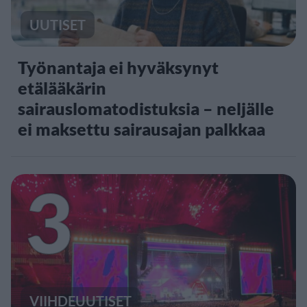
UUTISET
Työnantaja ei hyväksynyt
etälääkärin
sairauslomatodistuksia – neljälle
ei maksettu sairausajan palkkaa
3
VIIHDEUUTISET