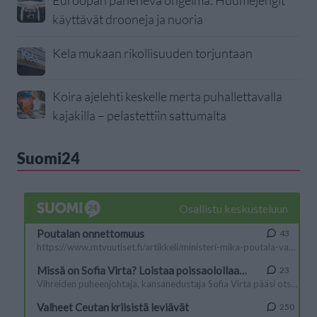
Euroopan paheneva ongelma: Huumejengit
käyttävät drooneja ja nuoria
Kela mukaan rikollisuuden torjuntaan
Koira ajelehti keskelle merta puhallettavalla
kajakilla – pelastettiin sattumalta
Suomi24