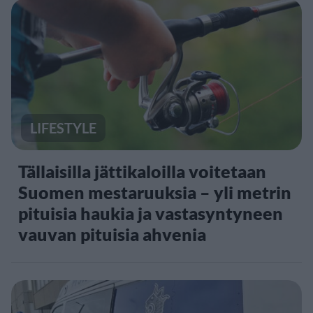
LIFESTYLE
Tällaisilla jättikaloilla voitetaan
Suomen mestaruuksia – yli metrin
pituisia haukia ja vastasyntyneen
vauvan pituisia ahvenia