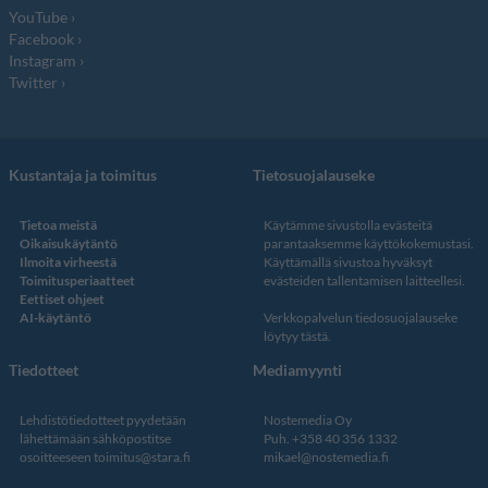
YouTube
Facebook
Instagram
Twitter
Kustantaja ja toimitus
Tietosuojalauseke
Tietoa meistä
Käytämme sivustolla evästeitä
Oikaisukäytäntö
parantaaksemme käyttökokemustasi.
Ilmoita virheestä
Käyttämällä sivustoa hyväksyt
Toimitusperiaatteet
evästeiden tallentamisen laitteellesi.
Eettiset ohjeet
AI-käytäntö
Verkkopalvelun
tiedosuojalauseke
löytyy tästä
.
Tiedotteet
Mediamyynti
Lehdistötiedotteet pyydetään
Nostemedia Oy
lähettämään sähköpostitse
Puh. +358 40 356 1332
osoitteeseen
toimitus@stara.fi
mikael@nostemedia.fi