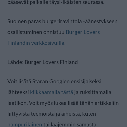
pääsevät paikalle täysi-ikäisten seurassa.
Suomen paras burgeriravintola -äänestykseen
osallistuminen onnistuu
Burger Lovers
Finlandin verkkosivuilla
.
Lähde: Burger Lovers Finland
Voit lisätä Staran Googlen ensisijaiseksi
lähteeksi
klikkaamalla tästä
ja ruksittamalla
laatikon. Voit myös lukea lisää tähän artikkeliin
liittyvistä teemoista ja aiheista, kuten
hampurilainen
tai laajemmin samasta