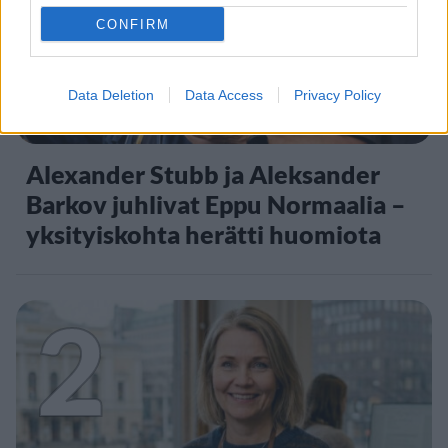
CONFIRM
Data Deletion
Data Access
Privacy Policy
VIIHDEUUTISET
Alexander Stubb ja Aleksander
Barkov juhlivat Eppu Normaalia –
yksityiskohta herätti huomiota
2