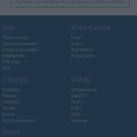
Info
Yhteistyössä
Tietoa meistä
Kesä!
Tietosuojalauseke
Jocka
Lähetä uutisvinkki
Tyyliniekka
Mediatiedot
Päivän Lehti
RSS-ohje
RSS
Lifestyle
Viihde
Matkailu
Viihdeuutiset
Fitness
StaraTV
Lifestyle
Autot
Terveys
Digi
Ruoka
Pelit
Koti & Asuminen
Elokuvat
Some