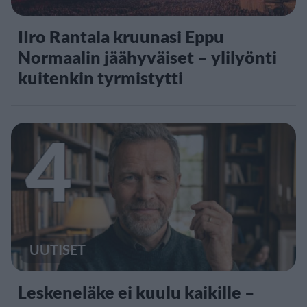
IIro Rantala kruunasi Eppu
Normaalin jäähyväiset – ylilyönti
kuitenkin tyrmistytti
4
UUTISET
Leskeneläke ei kuulu kaikille –