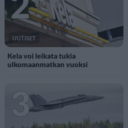
2
UUTISET
Kela voi leikata tukia
ulkomaanmatkan vuoksi
3