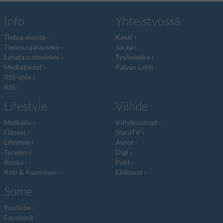
Info
Yhteistyössä
Tietoa meistä
Kesä!
Tietosuojalauseke
Jocka
Lähetä uutisvinkki
Tyyliniekka
Mediatiedot
Päivän Lehti
RSS-ohje
RSS
Lifestyle
Viihde
Matkailu
Viihdeuutiset
Fitness
StaraTV
Lifestyle
Autot
Terveys
Digi
Ruoka
Pelit
Koti & Asuminen
Elokuvat
Some
YouTube
Facebook