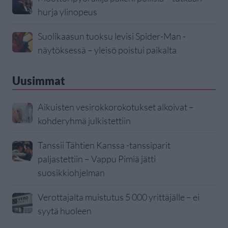
hurja ylinopeus
Suolikaasun tuoksu levisi Spider-Man -
näytöksessä – yleisö poistui paikalta
Uusimmat
Aikuisten vesirokkorokotukset alkoivat –
kohderyhmä julkistettiin
Tanssii Tähtien Kanssa -tanssiparit
paljastettiin – Vappu Pimiä jätti
suosikkiohjelman
Verottajalta muistutus 5 000 yrittäjälle – ei
syytä huoleen