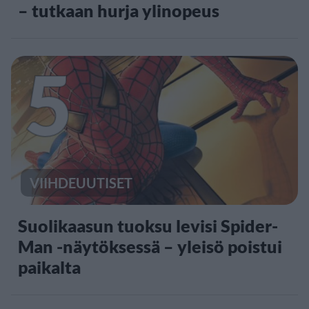
– tutkaan hurja ylinopeus
5
VIIHDEUUTISET
Suolikaasun tuoksu levisi Spider-
Man -näytöksessä – yleisö poistui
paikalta