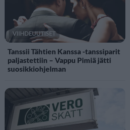
VIIHDEUUTISET
Tanssii Tähtien Kanssa -tanssiparit
paljastettiin – Vappu Pimiä jätti
suosikkiohjelman