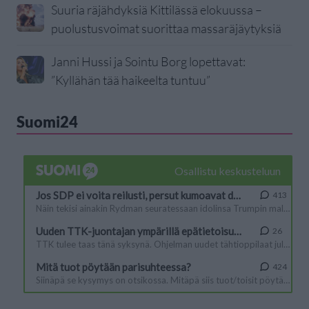
Suuria räjähdyksiä Kittilässä elokuussa –
puolustusvoimat suorittaa massaräjäytyksiä
Janni Hussi ja Sointu Borg lopettavat:
”Kyllähän tää haikeelta tuntuu”
Suomi24