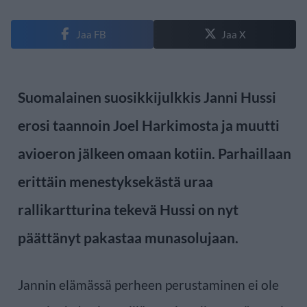
Jaa FB
Jaa X
Suomalainen suosikkijulkkis Janni Hussi
erosi taannoin Joel Harkimosta ja muutti
avioeron jälkeen omaan kotiin. Parhaillaan
erittäin menestyksekästä uraa
rallikartturina tekevä Hussi on nyt
päättänyt pakastaa munasolujaan.
Jannin elämässä perheen perustaminen ei ole