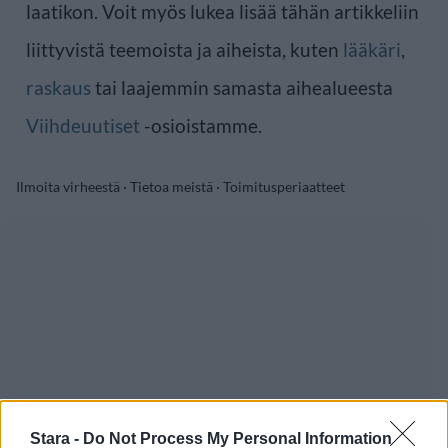
laatikon. Voit myös lukea lisää tähän artikkeliin
liittyvistä teemoista ja aiheista, kuten
lääkäri
,
raskaus
tai laajemmin samasta aihealueesta
Viihdeuutiset
-osioistamme.
Ilmoita virheestä
·
Tietoa meistä
·
Toimitusperiaatteet
Stara -
Do Not Process My Personal Information