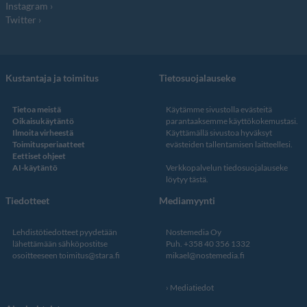
Instagram
Twitter
Kustantaja ja toimitus
Tietosuojalauseke
Tietoa meistä
Käytämme sivustolla evästeitä
Oikaisukäytäntö
parantaaksemme käyttökokemustasi.
Ilmoita virheestä
Käyttämällä sivustoa hyväksyt
Toimitusperiaatteet
evästeiden tallentamisen laitteellesi.
Eettiset ohjeet
AI-käytäntö
Verkkopalvelun
tiedosuojalauseke
löytyy tästä
.
Tiedotteet
Mediamyynti
Lehdistötiedotteet pyydetään
Nostemedia Oy
lähettämään sähköpostitse
Puh. +358 40 356 1332
osoitteeseen
toimitus@stara.fi
mikael@nostemedia.fi
Mediatiedot