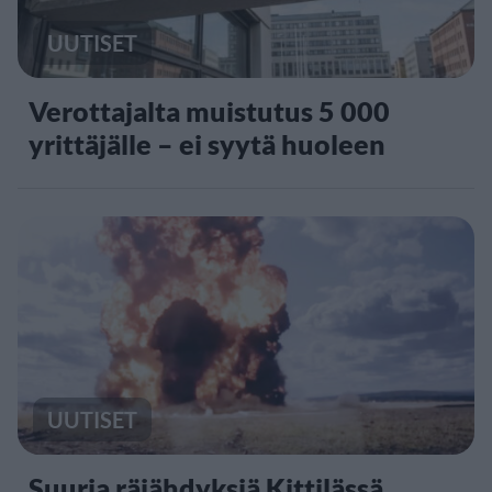
UUTISET
Verottajalta muistutus 5 000
yrittäjälle – ei syytä huoleen
UUTISET
Suuria räjähdyksiä Kittilässä