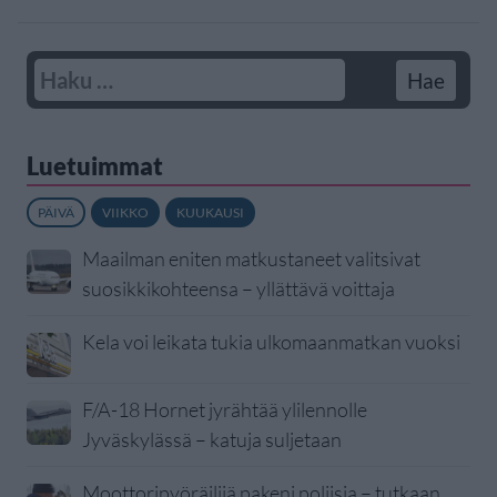
Luetuimmat
PÄIVÄ
VIIKKO
KUUKAUSI
Maailman eniten matkustaneet valitsivat
suosikkikohteensa – yllättävä voittaja
Kela voi leikata tukia ulkomaanmatkan vuoksi
F/A-18 Hornet jyrähtää ylilennolle
Jyväskylässä – katuja suljetaan
Moottoripyöräilijä pakeni poliisia – tutkaan