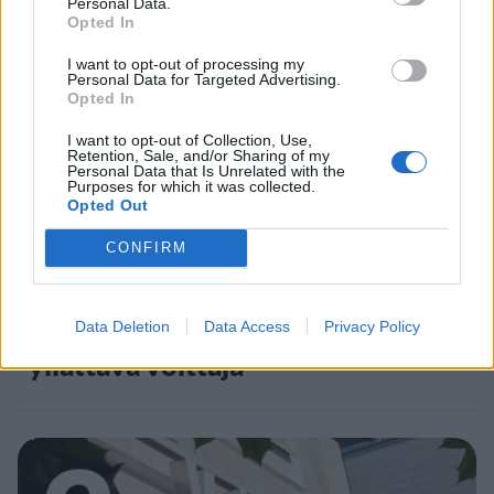
Personal Data.
Opted In
1
I want to opt-out of processing my
Personal Data for Targeted Advertising.
Opted In
I want to opt-out of Collection, Use,
Retention, Sale, and/or Sharing of my
Personal Data that Is Unrelated with the
Purposes for which it was collected.
Opted Out
MATKAILU
CONFIRM
Maailman eniten matkustaneet
valitsivat suosikkikohteensa –
Data Deletion
Data Access
Privacy Policy
yllättävä voittaja