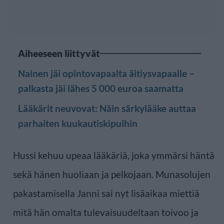
Aiheeseen liittyvät
Nainen jäi opintovapaalta äitiysvapaalle –
palkasta jäi lähes 5 000 euroa saamatta
Lääkärit neuvovat: Näin särkylääke auttaa
parhaiten kuukautiskipuihin
Hussi kehuu upeaa lääkäriä, joka ymmärsi häntä
sekä hänen huoliaan ja pelkojaan. Munasolujen
pakastamisella Janni sai nyt lisäaikaa miettiä
mitä hän omalta tulevaisuudeltaan toivoo ja