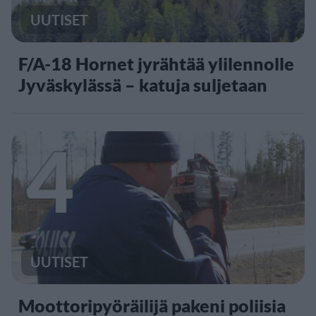
UUTISET
F/A-18 Hornet jyrähtää ylilennolle
Jyväskylässä – katuja suljetaan
4
UUTISET
Moottoripyöräilijä pakeni poliisia