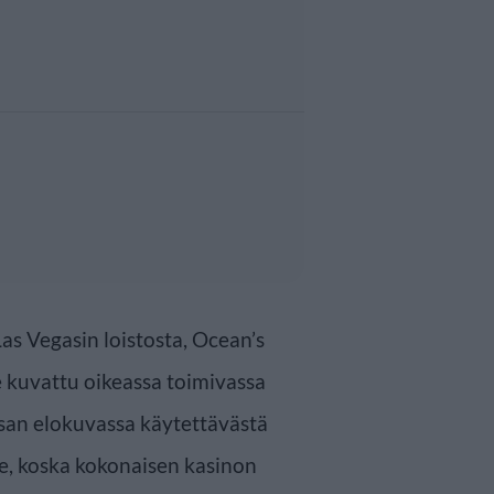
s Vegasin loistosta, Ocean’s
le kuvattu oikeassa toimivassa
osan elokuvassa käytettävästä
e, koska kokonaisen kasinon