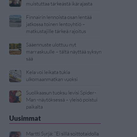
muistuttaa tärkeästä ikärajasta
Finnairin lennoista osan lentää
jatkossa toinen lentoyhtiö –
matkustajille tärkeä rajoitus
Sääennuste ulottuu nyt
marraskuulle – tältä näyttää syksyn
sää
Kela voi leikata tukia
ulkomaanmatkan vuoksi
Suolikaasun tuoksu levisi Spider-
Man -näytöksessä – yleisö poistui
paikalta
Uusimmat
Martti Syrjä: ”Ei sillä soittotaidolla