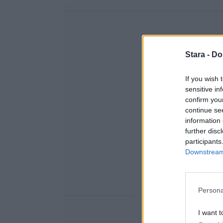
Stara -
Do
If you wish 
sensitive in
confirm you
continue se
information 
further disc
participants
Downstream 
Persona
I want t