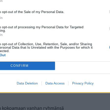
In
o opt-out of the Sale of my Personal Data.
In
to opt-out of processing my Personal Data for Targeted
ing.
In
o opt-out of Collection, Use, Retention, Sale, and/or Sharing
ersonal Data that Is Unrelated with the Purposes for which it
lected.
Out
ott Gouldin esittämä Reuben
CONFIRM
sinomogulin Willy Bankin
tää elokuvamaailman supertähti
Data Deletion
Data Access
Privacy Policy
in kokoamaan vanhan ryhmänsä