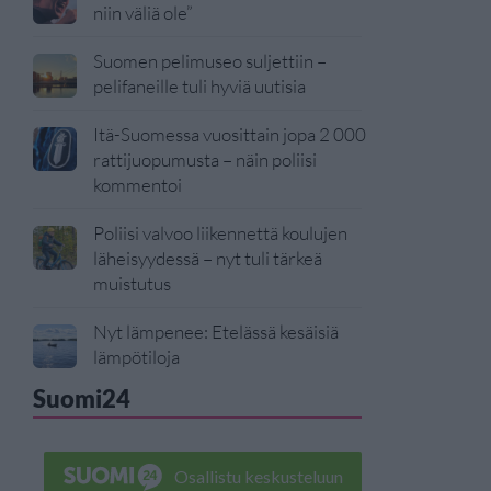
niin väliä ole”
Suomen pelimuseo suljettiin –
pelifaneille tuli hyviä uutisia
Itä-Suomessa vuosittain jopa 2 000
rattijuopumusta – näin poliisi
kommentoi
Poliisi valvoo liikennettä koulujen
läheisyydessä – nyt tuli tärkeä
muistutus
Nyt lämpenee: Etelässä kesäisiä
lämpötiloja
Suomi24