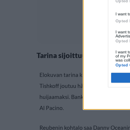
Opted 
I want t
Opted 
I want 
Advertis
Opted 
I want t
Tarina sijoittuu Las Vegasiin
of my P
was col
Opted 
Elokuvan tarina käynnistyy, kun Elli
Tishkoff joutuu häikäilemättömän ka
huijaamaksi. Bankia elokuvassa esit
Al Pacino.
Reubenin kohtalo saa Danny Ocean