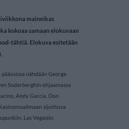
kiviikkona maineikas
joka kokoaa samaan elokuvaan
od-tähtiä. Elokuva esitetään
.
 pääosissa nähdään George
even Soderberghin ohjaamassa
Pacino, Andy Garcia, Don
 Kasinomaailmaan sijoittuva
upunkiin, Las Vegasiin.