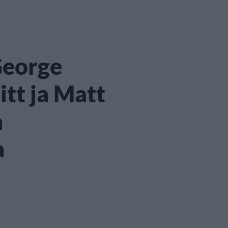
George
itt ja Matt
a
a