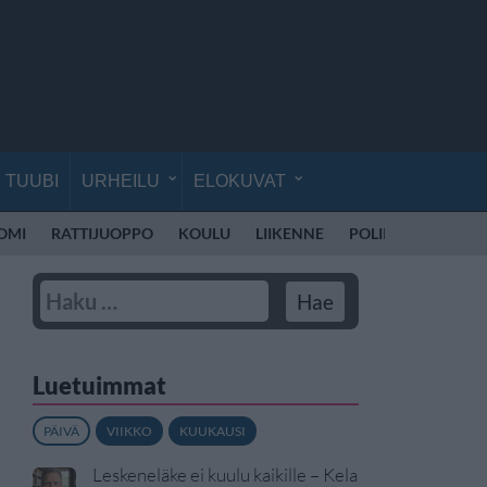
TUUBI
URHEILU
ELOKUVAT
UOMI
RATTIJUOPPO
KOULU
LIIKENNE
POLIISI SUOMI
Luetuimmat
PÄIVÄ
VIIKKO
KUUKAUSI
Leskeneläke ei kuulu kaikille – Kela