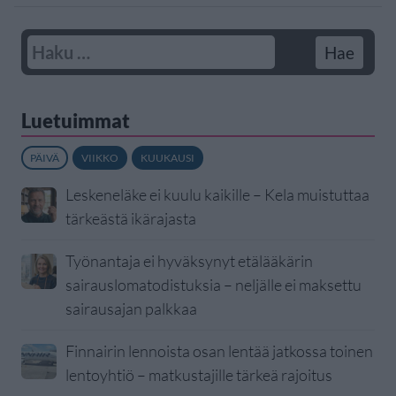
Luetuimmat
PÄIVÄ
VIIKKO
KUUKAUSI
Leskeneläke ei kuulu kaikille – Kela muistuttaa
tärkeästä ikärajasta
Työnantaja ei hyväksynyt etälääkärin
sairauslomatodistuksia – neljälle ei maksettu
sairausajan palkkaa
Finnairin lennoista osan lentää jatkossa toinen
lentoyhtiö – matkustajille tärkeä rajoitus