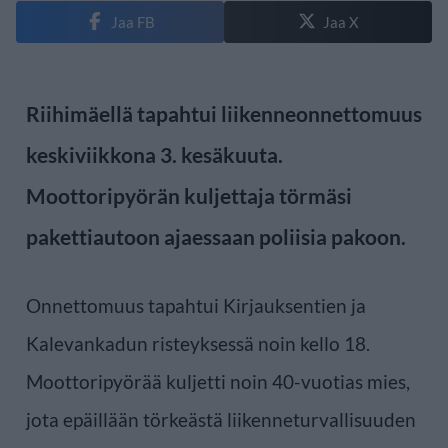
Jaa FB
Jaa X
Riihimäellä tapahtui liikenneonnettomuus
keskiviikkona 3. kesäkuuta.
Moottoripyörän kuljettaja törmäsi
pakettiautoon ajaessaan poliisia pakoon.
Onnettomuus tapahtui Kirjauksentien ja
Kalevankadun risteyksessä noin kello 18.
Moottoripyörää kuljetti noin 40-vuotias mies,
jota epäillään törkeästä liikenneturvallisuuden