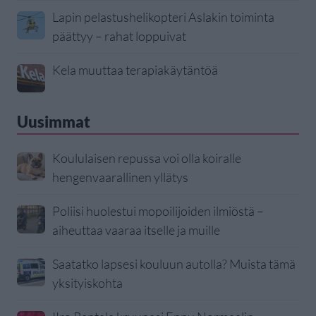
Lapin pelastushelikopteri Aslakin toiminta
päättyy – rahat loppuivat
Kela muuttaa terapiakäytäntöä
Uusimmat
Koululaisen repussa voi olla koiralle
hengenvaarallinen yllätys
Poliisi huolestui mopoilijoiden ilmiöstä –
aiheuttaa vaaraa itselle ja muille
Saatatko lapsesi kouluun autolla? Muista tämä
yksityiskohta