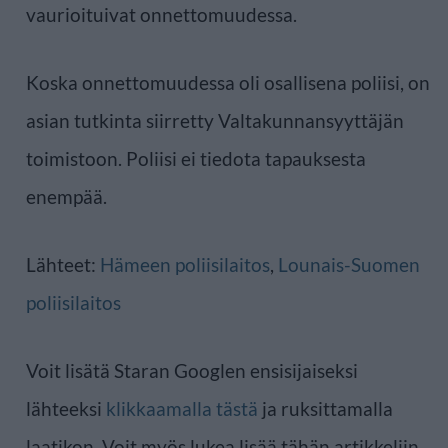
vaurioituivat onnettomuudessa.
Koska onnettomuudessa oli osallisena poliisi, on
asian tutkinta siirretty Valtakunnansyyttäjän
toimistoon. Poliisi ei tiedota tapauksesta
enempää.
Lähteet:
Hämeen poliisilaitos
,
Lounais-Suomen
poliisilaitos
Voit lisätä Staran Googlen ensisijaiseksi
lähteeksi
klikkaamalla tästä
ja ruksittamalla
laatikon. Voit myös lukea lisää tähän artikkeliin