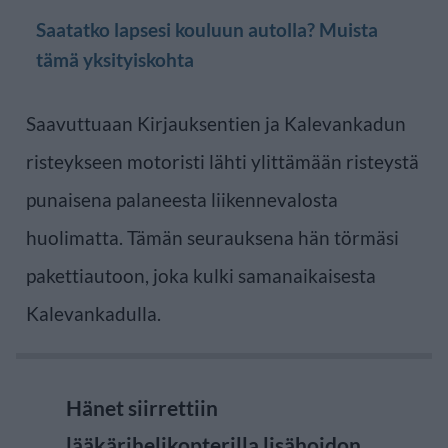
Saatatko lapsesi kouluun autolla? Muista
tämä yksityiskohta
Saavuttuaan Kirjauksentien ja Kalevankadun
risteykseen motoristi lähti ylittämään risteystä
punaisena palaneesta liikennevalosta
huolimatta. Tämän seurauksena hän törmäsi
pakettiautoon, joka kulki samanaikaisesta
Kalevankadulla.
Hänet siirrettiin
lääkärihelikopterilla lisähoidon