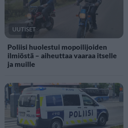
UUTISET
Poliisi huolestui mopoilijoiden
ilmiöstä – aiheuttaa vaaraa itselle
ja muille