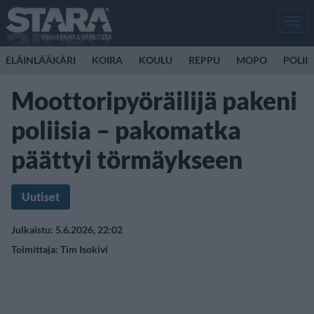
Men
ELÄINLÄÄKÄRI
KOIRA
KOULU
REPPU
MOPO
POLII
Moottoripyöräilijä pakeni
poliisia – pakomatka
päättyi törmäykseen
Uutiset
Julkaistu: 5.6.2026, 22:02
Toimittaja:
Tim Isokivi