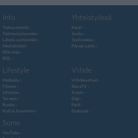
Info
Yhteistyössä
Tietoa meistä
Kesä!
Tietosuojalauseke
Jocka
Lähetä uutisvinkki
Tyyliniekka
Mediatiedot
Päivän Lehti
RSS-ohje
RSS
Lifestyle
Viihde
Matkailu
Viihdeuutiset
Fitness
StaraTV
Lifestyle
Autot
Terveys
Digi
Ruoka
Pelit
Koti & Asuminen
Elokuvat
Some
YouTube