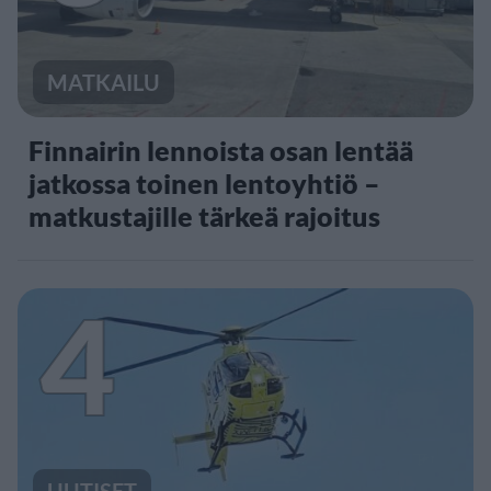
MATKAILU
Finnairin lennoista osan lentää
jatkossa toinen lentoyhtiö –
matkustajille tärkeä rajoitus
4
UUTISET