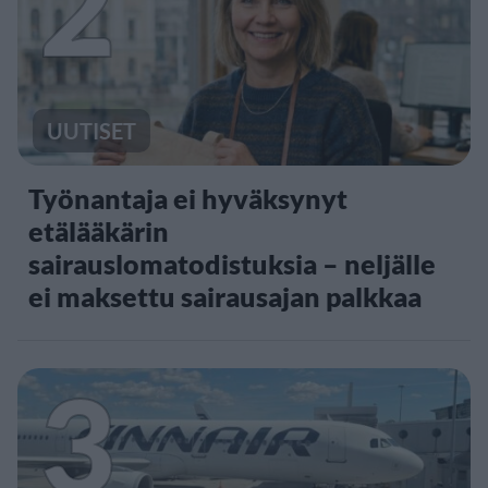
2
UUTISET
Työnantaja ei hyväksynyt
etälääkärin
sairauslomatodistuksia – neljälle
ei maksettu sairausajan palkkaa
3