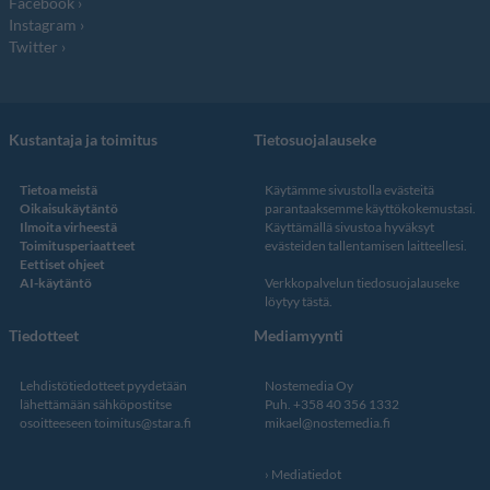
Facebook
Instagram
Twitter
Kustantaja ja toimitus
Tietosuojalauseke
Tietoa meistä
Käytämme sivustolla evästeitä
Oikaisukäytäntö
parantaaksemme käyttökokemustasi.
Ilmoita virheestä
Käyttämällä sivustoa hyväksyt
Toimitusperiaatteet
evästeiden tallentamisen laitteellesi.
Eettiset ohjeet
AI-käytäntö
Verkkopalvelun
tiedosuojalauseke
löytyy tästä
.
Tiedotteet
Mediamyynti
Lehdistötiedotteet pyydetään
Nostemedia Oy
lähettämään sähköpostitse
Puh. +358 40 356 1332
osoitteeseen
toimitus@stara.fi
mikael@nostemedia.fi
Mediatiedot