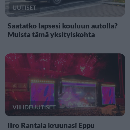
UUTISET
Saatatko lapsesi kouluun autolla?
Muista tämä yksityiskohta
VIIHDEUUTISET
IIro Rantala kruunasi Eppu