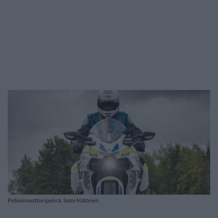
Poliisimoottoripyörä. Sami Hätönen