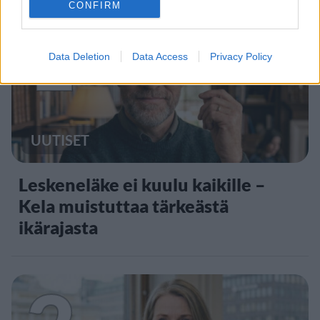
CONFIRM
1
Data Deletion
Data Access
Privacy Policy
UUTISET
Leskeneläke ei kuulu kaikille –
Kela muistuttaa tärkeästä
ikärajasta