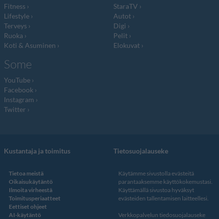
Fitness
StaraTV
Lifestyle
Autot
Terveys
Digi
Ruoka
Pelit
Koti & Asuminen
Elokuvat
Some
YouTube
Facebook
Instagram
Twitter
Kustantaja ja toimitus
Tietosuojalauseke
Tietoa meistä
Käytämme sivustolla evästeitä
Oikaisukäytäntö
parantaaksemme käyttökokemustasi.
Ilmoita virheestä
Käyttämällä sivustoa hyväksyt
Toimitusperiaatteet
evästeiden tallentamisen laitteellesi.
Eettiset ohjeet
AI-käytäntö
Verkkopalvelun
tiedosuojalauseke