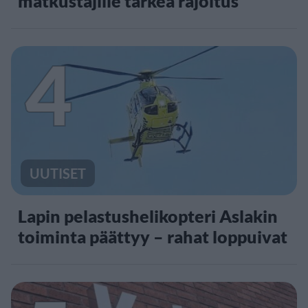
matkustajille tärkeä rajoitus
4
UUTISET
Lapin pelastushelikopteri Aslakin
toiminta päättyy – rahat loppuivat