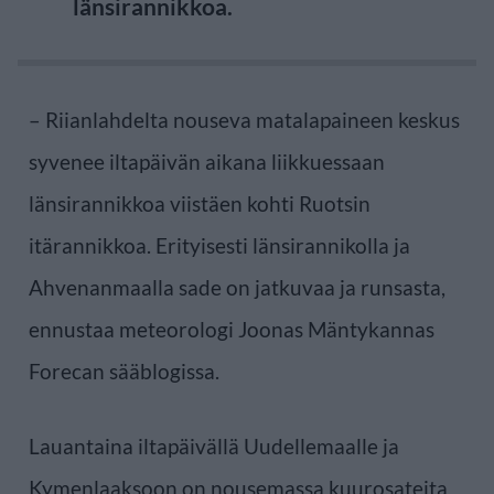
länsirannikkoa.
– Riianlahdelta nouseva matalapaineen keskus
syvenee iltapäivän aikana liikkuessaan
länsirannikkoa viistäen kohti Ruotsin
itärannikkoa. Erityisesti länsirannikolla ja
Ahvenanmaalla sade on jatkuvaa ja runsasta,
ennustaa meteorologi Joonas Mäntykannas
Forecan sääblogissa.
Lauantaina iltapäivällä Uudellemaalle ja
Kymenlaaksoon on nousemassa kuurosateita