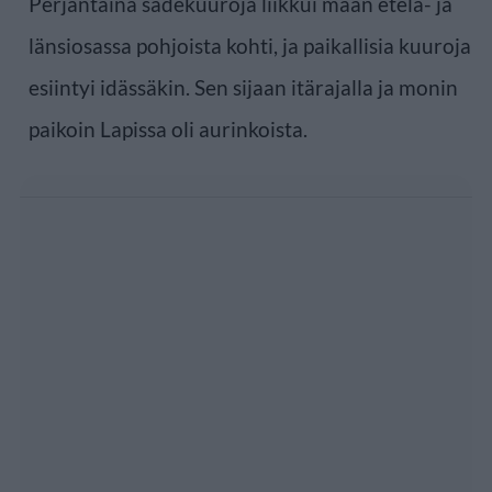
Perjantaina sadekuuroja liikkui maan etelä- ja
länsiosassa pohjoista kohti, ja paikallisia kuuroja
esiintyi idässäkin. Sen sijaan itärajalla ja monin
paikoin Lapissa oli aurinkoista.