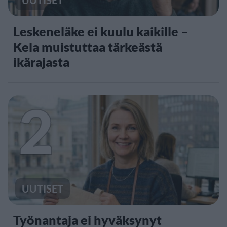
Leskeneläke ei kuulu kaikille –
Kela muistuttaa tärkeästä
ikärajasta
2
UUTISET
Työnantaja ei hyväksynyt