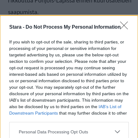
rikkoutua Pohjois-Lapissa ennen kuurosateiden
saapumista.
Stara -
Do Not Process My Personal Information
Lähde:
Foreca
If you wish to opt-out of the sale, sharing to third parties, or
processing of your personal or sensitive information for
Voit lisätä Staran Googlen ensisijaiseksi
targeted advertising by us, please use the below opt-out
section to confirm your selection. Please note that after your
lähteeksi
klikkaamalla tästä
ja ruksittamalla
opt-out request is processed you may continue seeing
interest-based ads based on personal information utilized by
laatikon. Voit myös lukea lisää tähän artikkeliin
us or personal information disclosed to third parties prior to
your opt-out. You may separately opt-out of the further
liittyvistä teemoista ja aiheista, kuten
kesä
,
sade
,
disclosure of your personal information by third parties on the
salama
,
ukkonen
tai laajemmin samasta
IAB’s list of downstream participants. This information may
also be disclosed by us to third parties on the
IAB’s List of
aihealueesta
Uutiset
-osioistamme.
Downstream Participants
that may further disclose it to other
third parties.
Ilmoita virheestä
·
Tietoa meistä
·
Toimitusperiaatteet
Personal Data Processing Opt Outs