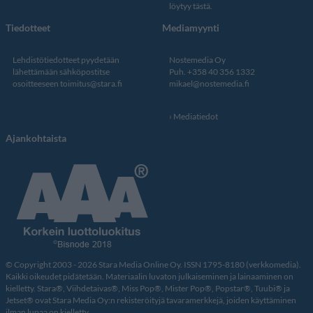
löytyy tästä
.
Tiedotteet
Mediamyynti
Lehdistötiedotteet pyydetään
Nostemedia Oy
lähettämään sähköpostitse
Puh. +358 40 356 1332
osoitteeseen
toimitus@stara.fi
mikael@nostemedia.fi
Mediatiedot
Ajankohtaista
© Copyright 2003 - 2026 Stara Media Online Oy. ISSN 1795-8180 (verkkomedia).
Kaikki oikeudet pidätetään. Materiaalin luvaton julkaiseminen ja lainaaminen on
kielletty. Stara®, Viihdetaivas®, Miss Pop®, Mister Pop®, Popstar®, Tuubi® ja
Jetset® ovat Stara Media Oy:n rekisteröityjä tavaramerkkejä, joiden käyttäminen
ilman lupaa on kielletty.