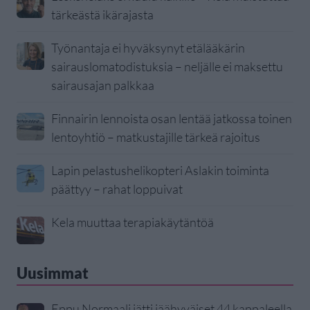
tärkeästä ikärajasta
Työnantaja ei hyväksynyt etälääkärin
sairauslomatodistuksia – neljälle ei maksettu
sairausajan palkkaa
Finnairin lennoista osan lentää jatkossa toinen
lentoyhtiö – matkustajille tärkeä rajoitus
Lapin pelastushelikopteri Aslakin toiminta
päättyy – rahat loppuivat
Kela muuttaa terapiakäytäntöä
Uusimmat
Eppu Normaali jätti jäähyväiset 44 kappaleella