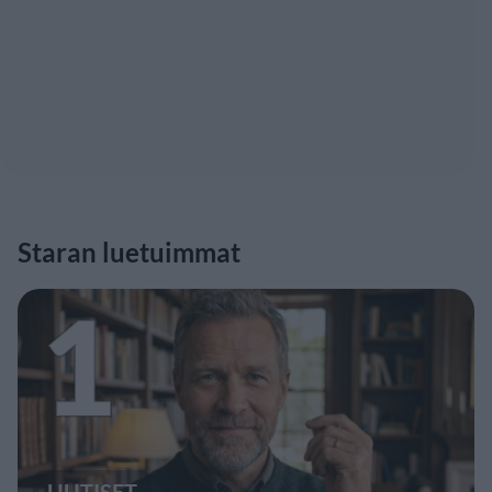
Staran luetuimmat
1
UUTISET