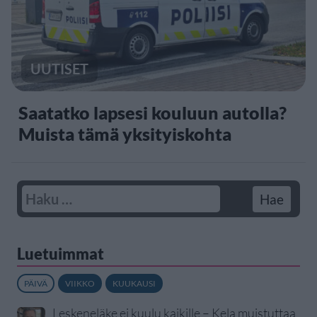
UUTISET
Saatatko lapsesi kouluun autolla?
Muista tämä yksityiskohta
Luetuimmat
PÄIVÄ
VIIKKO
KUUKAUSI
Leskeneläke ei kuulu kaikille – Kela muistuttaa