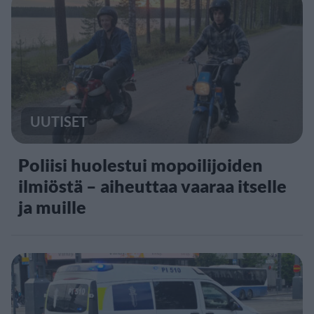
UUTISET
Poliisi huolestui mopoilijoiden
ilmiöstä – aiheuttaa vaaraa itselle
ja muille