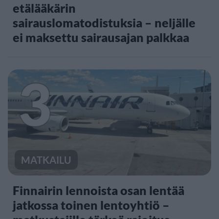
etälääkärin
sairauslomatodistuksia – neljälle
ei maksettu sairausajan palkkaa
3
MATKAILU
Finnairin lennoista osan lentää
jatkossa toinen lentoyhtiö –