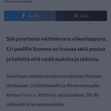
Ukkonen kaupungissa
Jaa FB
Jaa X
Sää pysyttelee vaihtelevana viikonloppuna.
Eri puolille Suomea on luvassa sekä poutaa
ja hellettä että rankkasateita ja ukkosta.
Suurimpia sadekertymiä ennustetaan Suomen
länsiosaan, Uudellemaalle ja Ahvenanmaalle,
kertoo
Foreca
. Vettä voi sataa paikoin 20-30
millimetriä tai enemmänkin.