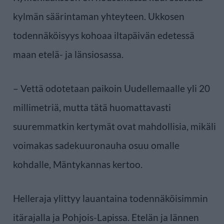
kylmän säärintaman yhteyteen. Ukkosen
todennäköisyys kohoaa iltapäivän edetessä
maan etelä- ja länsiosassa.
– Vettä odotetaan paikoin Uudellemaalle yli 20
millimetriä, mutta tätä huomattavasti
suuremmatkin kertymät ovat mahdollisia, mikäli
voimakas sadekuuronauha osuu omalle
kohdalle, Mäntykannas kertoo.
Helleraja ylittyy lauantaina todennäköisimmin
itärajalla ja Pohjois-Lapissa. Etelän ja lännen