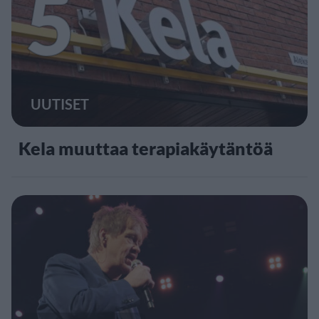
5
UUTISET
Kela muuttaa terapiakäytäntöä