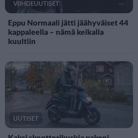
VIIHDEUUTISET
Eppu Normaali jätti jäähyväiset 44
kappaleella – nämä keikalla
kuultiin
UUTISET
Kaksi skootterikuskia pakeni