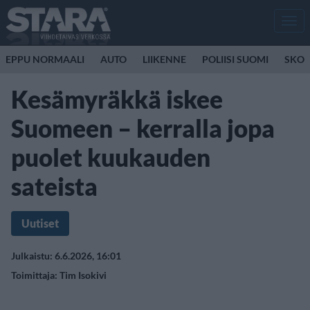
Men
EPPU NORMAALI
AUTO
LIIKENNE
POLIISI SUOMI
SKOO
Kesämyräkkä iskee
Suomeen – kerralla jopa
puolet kuukauden
sateista
Uutiset
Julkaistu: 6.6.2026, 16:01
Toimittaja:
Tim Isokivi