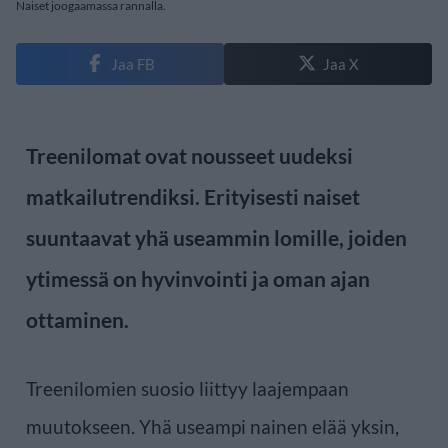
Naiset joogaamassa rannalla.
Jaa FB
Jaa X
Treenilomat ovat nousseet uudeksi
matkailutrendiksi. Erityisesti naiset
suuntaavat yhä useammin lomille, joiden
ytimessä on hyvinvointi ja oman ajan
ottaminen.
Treenilomien suosio liittyy laajempaan
muutokseen. Yhä useampi nainen elää yksin,