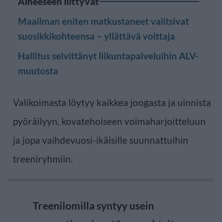
Aiheeseen liittyvät
Maailman eniten matkustaneet valitsivat
suosikkikohteensa – yllättävä voittaja
Hallitus selvittänyt liikuntapalveluihin ALV-
muutosta
Valikoimasta löytyy kaikkea joogasta ja uinnista
pyöräilyyn, kovatehoiseen voimaharjoitteluun
ja jopa vaihdevuosi-ikäisille suunnattuihin
treeniryhmiin.
Treenilomilla syntyy usein