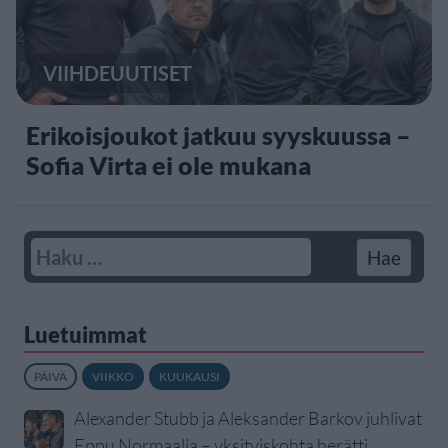
VIIHDEUUTISET
Erikoisjoukot jatkuu syyskuussa –
Sofia Virta ei ole mukana
Luetuimmat
PÄIVÄ
VIIKKO
KUUKAUSI
Alexander Stubb ja Aleksander Barkov juhlivat
Eppu Normaalia – yksityiskohta herätti