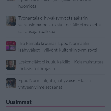
huomiota
Työnantaja ei hyväksynyt etälääkärin
sairauslomatodistuksia – neljälle ei maksettu
sairausajan palkkaa
IIro Rantala kruunasi Eppu Normaalin
jäähyväiset – ylilyönti kuitenkin tyrmistytti
Leskeneläke ei kuulu kaikille – Kela muistuttaa
tärkeästä ikärajasta
Eppu Normaali jätti jäähyväiset – tässä
yhtyeen viimeiset sanat
Uusimmat