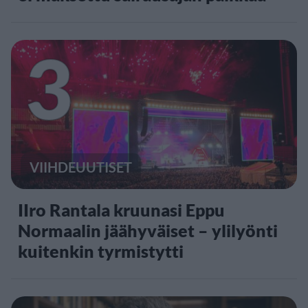
3
VIIHDEUUTISET
IIro Rantala kruunasi Eppu
Normaalin jäähyväiset – ylilyönti
kuitenkin tyrmistytti