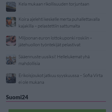
Kela mukaan rikollisuuden torjuntaan
Koira ajelehti keskelle merta puhallettavalla
kajakilla – pelastettiin sattumalta
Miljoonan euron lottokuponki roskiin –
jätehuollon työntekijät pelastivat
Sääennuste uusiksi! Hellelukemat yhä
mahdollisia
Erikoisjoukot jatkuu syyskuussa – Sofia Virta
ei ole mukana
Suomi24