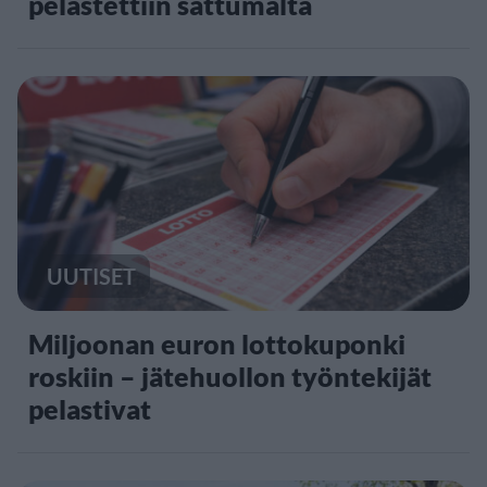
pelastettiin sattumalta
UUTISET
Miljoonan euron lottokuponki
roskiin – jätehuollon työntekijät
pelastivat