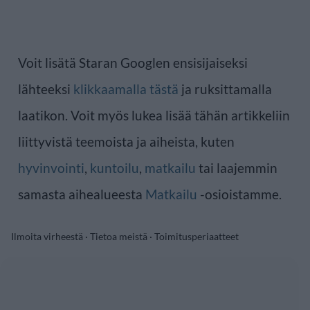
Voit lisätä Staran Googlen ensisijaiseksi
lähteeksi
klikkaamalla tästä
ja ruksittamalla
laatikon. Voit myös lukea lisää tähän artikkeliin
liittyvistä teemoista ja aiheista, kuten
hyvinvointi
,
kuntoilu
,
matkailu
tai laajemmin
samasta aihealueesta
Matkailu
-osioistamme.
Ilmoita virheestä
·
Tietoa meistä
·
Toimitusperiaatteet