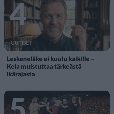
4
UUTISET
Leskeneläke ei kuulu kaikille –
Kela muistuttaa tärkeästä
ikärajasta
5