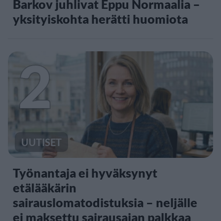
Barkov juhlivat Eppu Normaalia –
yksityiskohta herätti huomiota
2
UUTISET
Työnantaja ei hyväksynyt
etälääkärin
sairauslomatodistuksia – neljälle
ei maksettu sairausajan palkkaa