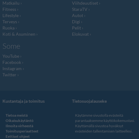
Matkailu
Viihdeuutiset
Fitness
StaraTV
Lifestyle
Autot
Terveys
Digi
Ruoka
Pelit
Koti & Asuminen
Elokuvat
Some
YouTube
Facebook
Instagram
Twitter
Kustantaja ja toimitus
Tietosuojalauseke
Tietoa meistä
Käytämme sivustolla evästeitä
Oikaisukäytäntö
parantaaksemme käyttökokemustasi.
Ilmoita virheestä
Käyttämällä sivustoa hyväksyt
Toimitusperiaatteet
evästeiden tallentamisen laitteellesi.
Eettiset ohjeet