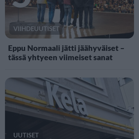
VIIHDEUUTISET
Eppu Normaali jätti jäähyväiset –
tässä yhtyeen viimeiset sanat
UUTISET