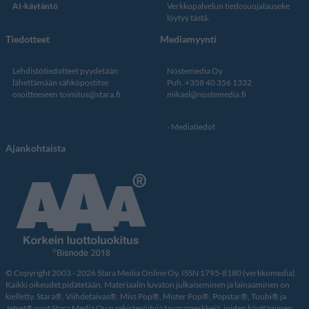
AI-käytäntö
Verkkopalvelun
tiedosuojalauseke
löytyy tästä
.
Tiedotteet
Mediamyynti
Lehdistötiedotteet pyydetään
Nostemedia Oy
lähettämään sähköpostitse
Puh. +358 40 356 1332
osoitteeseen
toimitus@stara.fi
mikael@nostemedia.fi
Mediatiedot
Ajankohtaista
© Copyright 2003 - 2026 Stara Media Online Oy. ISSN 1795-8180 (verkkomedia).
Kaikki oikeudet pidätetään. Materiaalin luvaton julkaiseminen ja lainaaminen on
kielletty. Stara®, Viihdetaivas®, Miss Pop®, Mister Pop®, Popstar®, Tuubi® ja
Jetset® ovat Stara Media Oy:n rekisteröityjä tavaramerkkejä, joiden käyttäminen