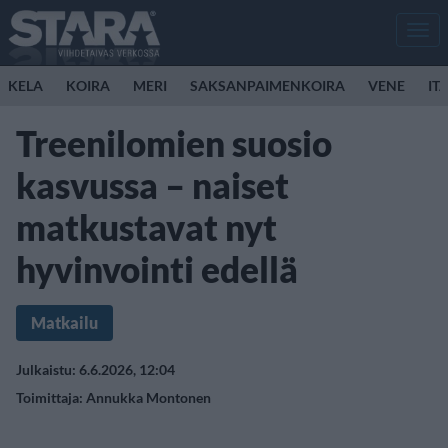
Men
KELA
KOIRA
MERI
SAKSANPAIMENKOIRA
VENE
IT
Treenilomien suosio
kasvussa – naiset
matkustavat nyt
hyvinvointi edellä
Matkailu
Julkaistu: 6.6.2026, 12:04
Toimittaja:
Annukka Montonen