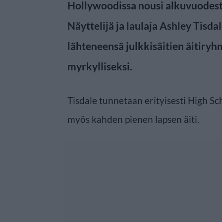
Hollywoodissa nousi alkuvuodest
Näyttelijä ja laulaja Ashley Tisda
lähteneensä julkkisäitien äitiry
myrkylliseksi.
Tisdale tunnetaan erityisesti High Sc
myös kahden pienen lapsen äiti.