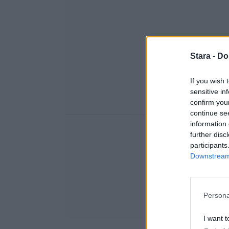
Stara -
Do
If you wish 
sensitive in
confirm you
continue se
information 
further disc
participants
Downstream 
Persona
I want t