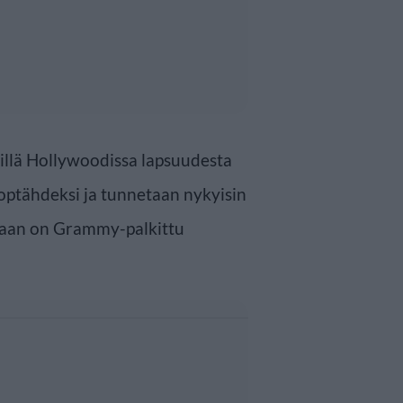
sillä Hollywoodissa lapsuudesta
optähdeksi ja tunnetaan nykyisin
taan on Grammy-palkittu