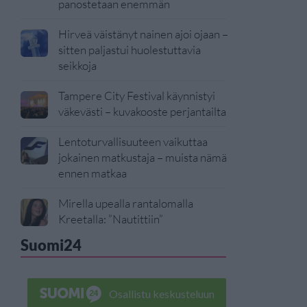
panostetaan enemmän
Hirveä väistänyt nainen ajoi ojaan –
sitten paljastui huolestuttavia
seikkoja
Tampere City Festival käynnistyi
väkevästi – kuvakooste perjantailta
Lentoturvallisuuteen vaikuttaa
jokainen matkustaja – muista nämä
ennen matkaa
Mirella upealla rantalomalla
Kreetalla: ”Nautittiin”
Suomi24