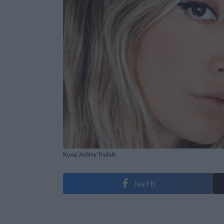
Kuva: Ashley Tisdale
Jaa FB