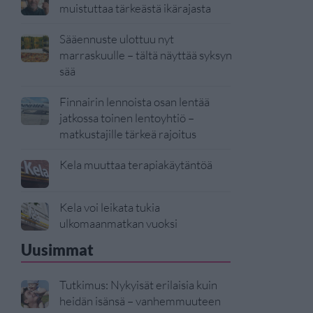
muistuttaa tärkeästä ikärajasta
Sääennuste ulottuu nyt
marraskuulle – tältä näyttää syksyn
sää
Finnairin lennoista osan lentää
jatkossa toinen lentoyhtiö –
matkustajille tärkeä rajoitus
Kela muuttaa terapiakäytäntöä
Kela voi leikata tukia
ulkomaanmatkan vuoksi
Uusimmat
Tutkimus: Nykyisät erilaisia kuin
heidän isänsä – vanhemmuuteen