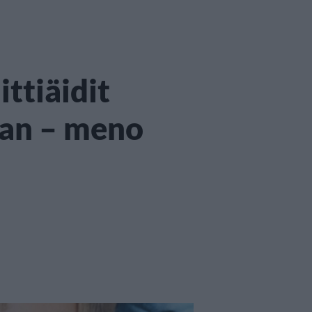
ttiäidit
aan – meno