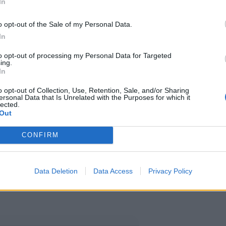
In
la
o opt-out of the Sale of my Personal Data.
In
stuvasti ryhmän ulkopuolelle, ei
to opt-out of processing my Personal Data for Targeted
i sosiaalisessa mediassa kuvia
ing.
In
ollut kutsuttu. Hänen mukaansa
o opt-out of Collection, Use, Retention, Sale, and/or Sharing
ersonal Data that Is Unrelated with the Purposes for which it
orukoita.
lected.
Out
inen ei tuntunut enää henkisesti
CONFIRM
ta ja kertoi asiasta
Data Deletion
Data Access
Privacy Policy
kana useita Yhdysvalloissa