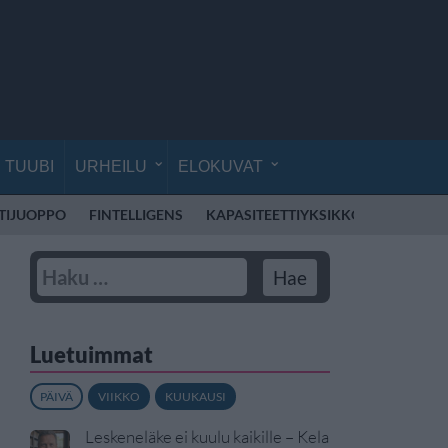
TUUBI
URHEILU
ELOKUVAT
TIJUOPPO
FINTELLIGENS
KAPASITEETTIYKSIKKÖ
MOHOMB
Luetuimmat
PÄIVÄ
VIIKKO
KUUKAUSI
Leskeneläke ei kuulu kaikille – Kela