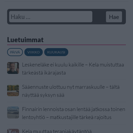
Luetuimmat
PÄIVÄ
VIIKKO
KUUKAUSI
Leskeneläke ei kuulu kaikille – Kela muistuttaa
tärkeästä ikärajasta
Sääennuste ulottuu nyt marraskuulle – tältä
näyttää syksyn sää
Finnairin lennoista osan lentää jatkossa toinen
lentoyhtiö – matkustajille tärkeä rajoitus
Kela muuttaa terapiakäytäntöä