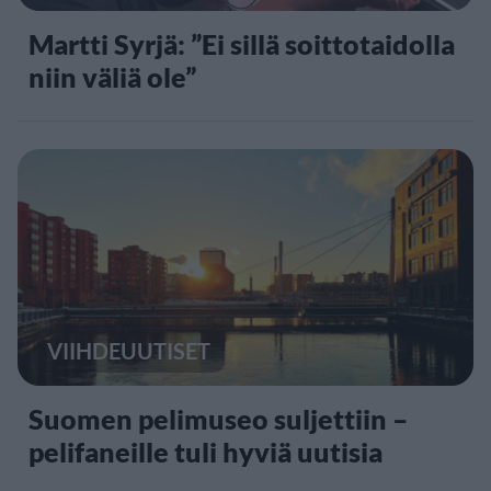
Martti Syrjä: ”Ei sillä soittotaidolla
niin väliä ole”
VIIHDEUUTISET
Suomen pelimuseo suljettiin –
pelifaneille tuli hyviä uutisia