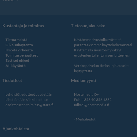
Kustantaja ja toimitus
Tietosuojalauseke
Tietoa meistä
Käytämme sivustolla evästeitä
Oikaisukäytäntö
parantaaksemme käyttökokemustasi.
Ilmoita virheestä
Käyttämällä sivustoa hyväksyt
Toimitusperiaatteet
evästeiden tallentamisen laitteellesi.
Eettiset ohjeet
AI-käytäntö
Verkkopalvelun
tiedosuojalauseke
löytyy tästä
.
Tiedotteet
Mediamyynti
Lehdistötiedotteet pyydetään
Nostemedia Oy
lähettämään sähköpostitse
Puh. +358 40 356 1332
osoitteeseen
toimitus@stara.fi
mikael@nostemedia.fi
Mediatiedot
Ajankohtaista