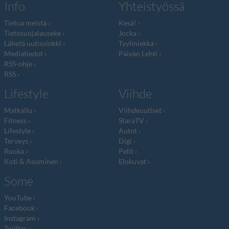
Info
Yhteistyössä
Tietoa meistä
Kesä!
Tietosuojalauseke
Jocka
Lähetä uutisvinkki
Tyyliniekka
Mediatiedot
Päivän Lehti
RSS-ohje
RSS
Lifestyle
Viihde
Matkailu
Viihdeuutiset
Fitness
StaraTV
Lifestyle
Autot
Terveys
Digi
Ruoka
Pelit
Koti & Asuminen
Elokuvat
Some
YouTube
Facebook
Instagram
Twitter