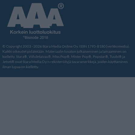
© Copyright 2003 - 2026 Stara Media Online Oy. ISSN 1795-8180 (verkkomedia).
Kaikki oikeudet pidätetään. Materiaalin luvaton julkaiseminen ja lainaaminen on
kielletty. Stara®, Viihdetaivas®, Miss Pop®, Mister Pop®, Popstar®, Tuubi® ja
Jetset® ovat Stara Media Oy:n rekisteröityjä tavaramerkkejä, joiden käyttäminen
ilman lupaa on kielletty.