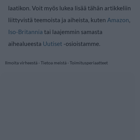
laatikon. Voit myös lukea lisää tähän artikkeliin
liittyvistä teemoista ja aiheista, kuten
Amazon
,
Iso-Britannia
tai laajemmin samasta
aihealueesta
Uutiset
-osioistamme.
Ilmoita virheestä
·
Tietoa meistä
·
Toimitusperiaatteet