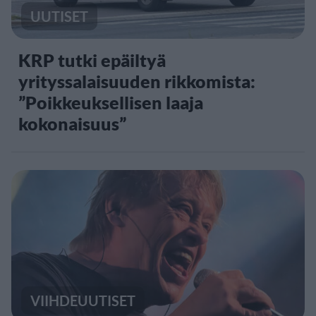
UUTISET
KRP tutki epäiltyä
yrityssalaisuuden rikkomista:
”Poikkeuksellisen laaja
kokonaisuus”
VIIHDEUUTISET