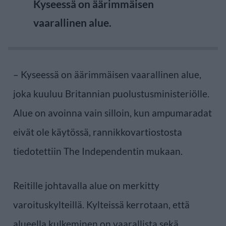
Kyseessä on äärimmäisen
vaarallinen alue.
– Kyseessä on äärimmäisen vaarallinen alue,
joka kuuluu Britannian puolustusministeriölle.
Alue on avoinna vain silloin, kun ampumaradat
eivät ole käytössä, rannikkovartiostosta
tiedotettiin The Independentin mukaan.
Reitille johtavalla alue on merkitty
varoituskylteillä. Kylteissä kerrotaan, että
alueella kulkeminen on vaarallista sekä