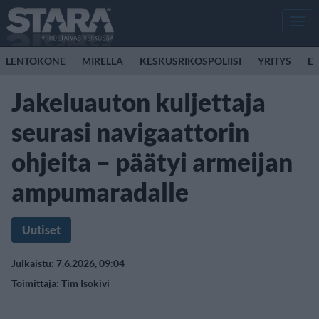
Men
LENTOKONE
MIRELLA
KESKUSRIKOSPOLIISI
YRITYS
E
Jakeluauton kuljettaja
seurasi navigaattorin
ohjeita – päätyi armeijan
ampumaradalle
Uutiset
Julkaistu: 7.6.2026, 09:04
Toimittaja:
Tim Isokivi