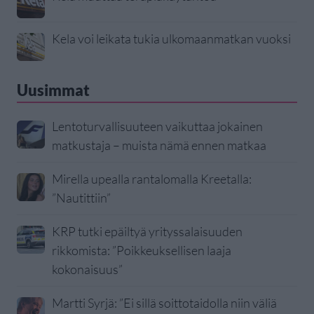
Kela voi leikata tukia ulkomaanmatkan vuoksi
Uusimmat
Lentoturvallisuuteen vaikuttaa jokainen
matkustaja – muista nämä ennen matkaa
Mirella upealla rantalomalla Kreetalla:
”Nautittiin”
KRP tutki epäiltyä yrityssalaisuuden
rikkomista: ”Poikkeuksellisen laaja
kokonaisuus”
Martti Syrjä: ”Ei sillä soittotaidolla niin väliä