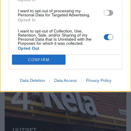
I want to opt-out of processing my
Personal Data for Targeted Advertising.
MATKAILU
Opted In
I want to opt-out of Collection, Use,
Retention, Sale, and/or Sharing of my
Finnairin lennoista osan lentää
Personal Data that Is Unrelated with the
Purposes for which it was collected.
jatkossa toinen lentoyhtiö –
Opted Out
matkustajille tärkeä rajoitus
CONFIRM
4
Data Deletion
Data Access
Privacy Policy
UUTISET