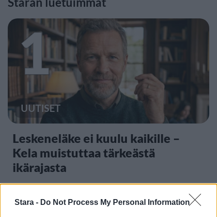
Staran luetuimmat
1
UUTISET
Leskeneläke ei kuulu kaikille –
Kela muistuttaa tärkeästä
ikärajasta
Stara -
Do Not Process My Personal Information