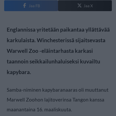
Jaa FB
Jaa X
Englannissa yritetään paikantaa yllättävää
karkulaista. Winchesterissä sijaitsevasta
Warwell Zoo -eläintarhasta karkasi
taannoin seikkailunhaluiseksi kuvailtu
kapybara.
Samba-niminen kapybaranaaras oli muuttanut
Marwell Zoohon lajitoverinsa Tangon kanssa
maanantaina 16. maaliskuuta.