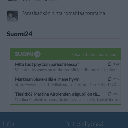
Pörssisähkön hinta romahtaa torstaina
Suomi24
Info
Yhteistyössä