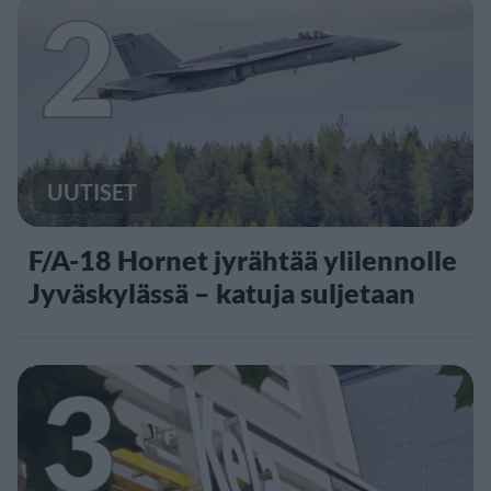
2
UUTISET
F/A-18 Hornet jyrähtää ylilennolle
Jyväskylässä – katuja suljetaan
3