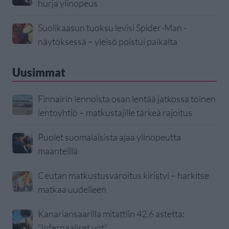
hurja ylinopeus
Suolikaasun tuoksu levisi Spider-Man -
näytöksessä – yleisö poistui paikalta
Uusimmat
Finnairin lennoista osan lentää jatkossa toinen
lentoyhtiö – matkustajille tärkeä rajoitus
Puolet suomalaisista ajaa ylinopeutta
maanteillä
Ceutan matkustusvaroitus kiristyi – harkitse
matkaa uudelleen
Kanariansaarilla mitattiin 42,6 astetta:
”Infernaaliset yöt”