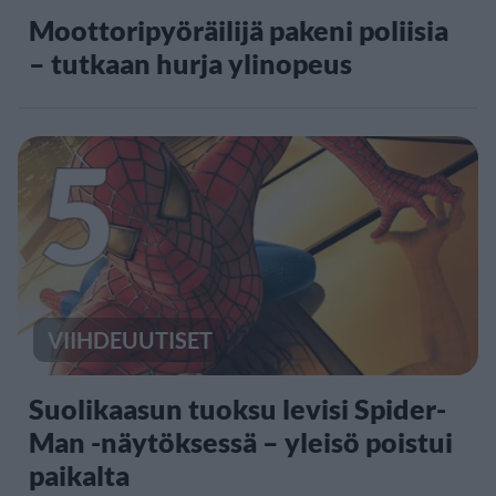
Moottoripyöräilijä pakeni poliisia
– tutkaan hurja ylinopeus
5
VIIHDEUUTISET
Suolikaasun tuoksu levisi Spider-
Man -näytöksessä – yleisö poistui
paikalta