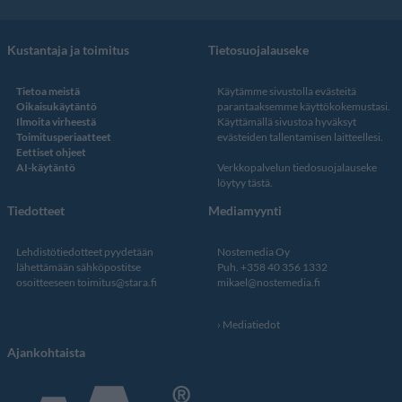
Kustantaja ja toimitus
Tietosuojalauseke
Tietoa meistä
Käytämme sivustolla evästeitä
Oikaisukäytäntö
parantaaksemme käyttökokemustasi.
Ilmoita virheestä
Käyttämällä sivustoa hyväksyt
Toimitusperiaatteet
evästeiden tallentamisen laitteellesi.
Eettiset ohjeet
AI-käytäntö
Verkkopalvelun
tiedosuojalauseke
löytyy tästä
.
Tiedotteet
Mediamyynti
Lehdistötiedotteet pyydetään
Nostemedia Oy
lähettämään sähköpostitse
Puh. +358 40 356 1332
osoitteeseen
toimitus@stara.fi
mikael@nostemedia.fi
Mediatiedot
Ajankohtaista