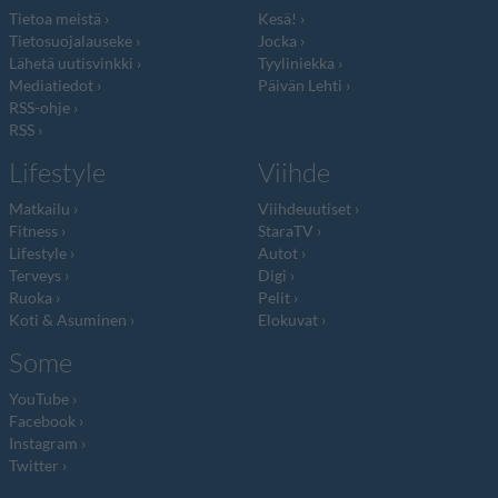
Tietoa meistä
Kesä!
Tietosuojalauseke
Jocka
Lähetä uutisvinkki
Tyyliniekka
Mediatiedot
Päivän Lehti
RSS-ohje
RSS
Lifestyle
Viihde
Matkailu
Viihdeuutiset
Fitness
StaraTV
Lifestyle
Autot
Terveys
Digi
Ruoka
Pelit
Koti & Asuminen
Elokuvat
Some
YouTube
Facebook
Instagram
Twitter