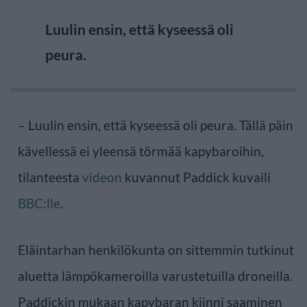
Luulin ensin, että kyseessä oli
peura.
– Luulin ensin, että kyseessä oli peura. Tällä päin
kävellessä ei yleensä törmää kapybaroihin,
tilanteesta
videon
kuvannut Paddick kuvaili
BBC:lle
.
Eläintarhan henkilökunta on sittemmin tutkinut
aluetta lämpökameroilla varustetuilla droneilla.
Paddickin mukaan kapybaran kiinni saaminen