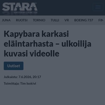
Men
JUNA
RUOTSI
TORNIO
TULLI
VR
BOEING 737
FIN
Kapybara karkasi
eläintarhasta – ulkoilija
kuvasi videolle
Uutiset
Julkaistu: 7.6.2026, 20:17
Toimittaja:
Tim Isokivi