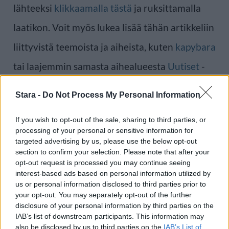
lähteeksi
klikkaamalla tästä
ja ruksittamalla
laatikon. Voit myös lukea lisää tähän artikkeliin
liittyvistä teemoista ja aiheista, kuten
kapybara
tai laajemmin samasta aihealueesta
Uutiset
-
osioistamme.
Stara -
Do Not Process My Personal Information
Ilmoita virheestä
·
Tietoa meistä
·
Toimitusperiaatteet
If you wish to opt-out of the sale, sharing to third parties, or
processing of your personal or sensitive information for
targeted advertising by us, please use the below opt-out
section to confirm your selection. Please note that after your
opt-out request is processed you may continue seeing
interest-based ads based on personal information utilized by
us or personal information disclosed to third parties prior to
your opt-out. You may separately opt-out of the further
disclosure of your personal information by third parties on the
IAB’s list of downstream participants. This information may
also be disclosed by us to third parties on the
IAB’s List of