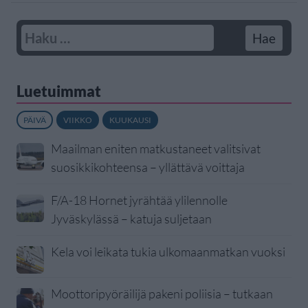
Luetuimmat
PÄIVÄ
VIIKKO
KUUKAUSI
Maailman eniten matkustaneet valitsivat
suosikkikohteensa – yllättävä voittaja
F/A-18 Hornet jyrähtää ylilennolle
Jyväskylässä – katuja suljetaan
Kela voi leikata tukia ulkomaanmatkan vuoksi
Moottoripyöräilijä pakeni poliisia – tutkaan