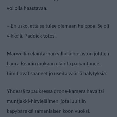
voi olla haastavaa.
– En usko, että se tulee olemaan helppoa. Se oli
vikkelä, Paddick totesi.
Marwellin eläintarhan villieläinosaston johtaja
Laura Readin mukaan eläintä paikantaneet
tiimit ovat saaneet jo useita vääriä hälytyksiä.
Yhdessä tapauksessa drone-kamera havaitsi
muntjakki-hirvieläimen, jota luultiin
kapybaraksi samanlaisen koon vuoksi.