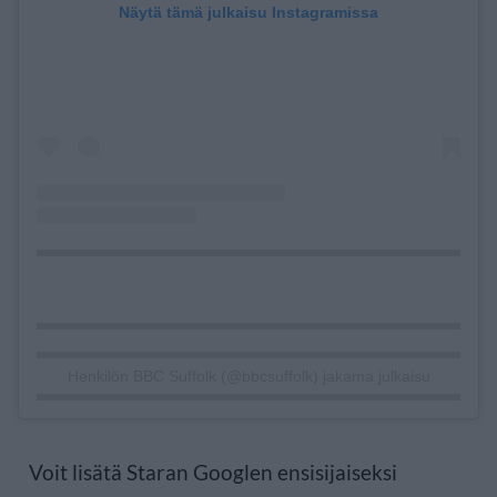
Näytä tämä julkaisu Instagramissa
Henkilön BBC Suffolk (@bbcsuffolk) jakama julkaisu
Voit lisätä Staran Googlen ensisijaiseksi