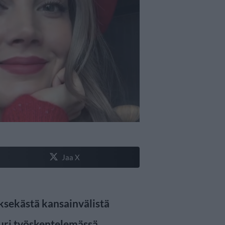
Jaa X
ksekästä kansainvälistä
juuri työskentelemässä