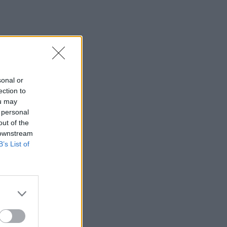
sonal or
ection to
ou may
 personal
out of the
 downstream
B’s List of