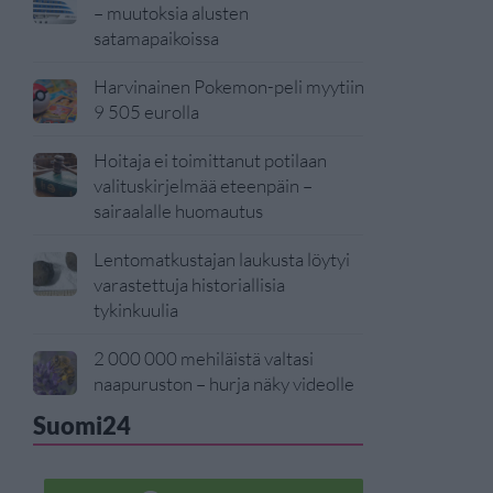
– muutoksia alusten
satamapaikoissa
Harvinainen Pokemon-peli myytiin
9 505 eurolla
Hoitaja ei toimittanut potilaan
valituskirjelmää eteenpäin –
sairaalalle huomautus
Lentomatkustajan laukusta löytyi
varastettuja historiallisia
tykinkuulia
2 000 000 mehiläistä valtasi
naapuruston – hurja näky videolle
Suomi24