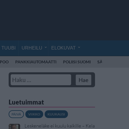
TUUBI
URHEILU
ELOKUVAT
SPOO
PANKKIAUTOMAATTI
POLIISI SUOMI
SÄHKÖPOTKUL
Luetuimmat
PÄIVÄ
VIIKKO
KUUKAUSI
Leskeneläke ei kuulu kaikille – Kela