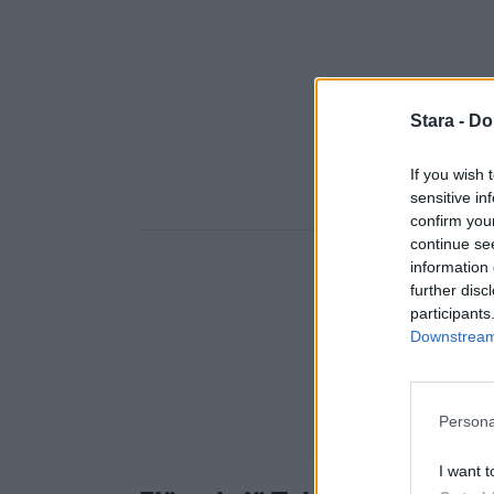
Stara -
Do
If you wish 
sensitive in
confirm you
continue se
information 
further disc
participants
Downstream 
Persona
I want t