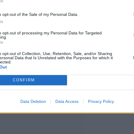
In
o opt-out of the Sale of my Personal Data.
 lopulta tutustua alunperin
In
nkiin ja sen nähtävyyksiin.
to opt-out of processing my Personal Data for Targeted
ing.
In
 hyvin, sillä nousevan auringon
o opt-out of Collection, Use, Retention, Sale, and/or Sharing
i nähtävää.
ersonal Data that Is Unrelated with the Purposes for which it
lected.
Out
kallisella huippunopealla
CONFIRM
kävi tutustumassa esimerkiksi
eniin, joita hän kehui vuolaasti.
Data Deletion
Data Access
Privacy Policy