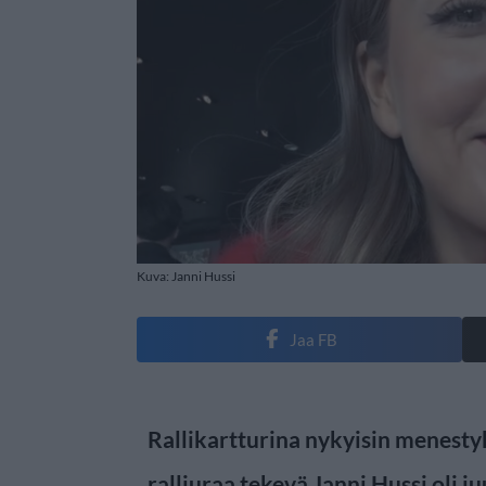
Kuva: Janni Hussi
Jaa FB
Rallikartturina nykyisin menesty
ralliuraa tekevä Janni Hussi oli 