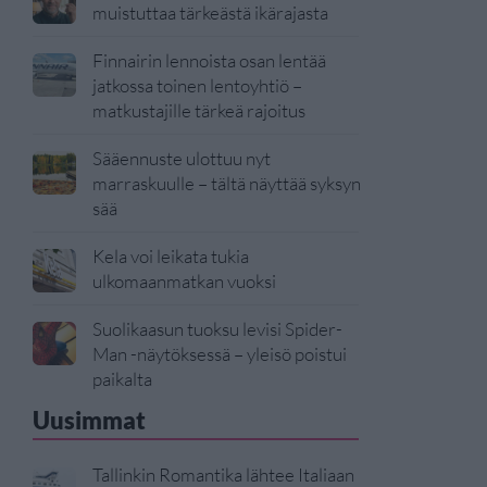
muistuttaa tärkeästä ikärajasta
Finnairin lennoista osan lentää
jatkossa toinen lentoyhtiö –
matkustajille tärkeä rajoitus
Sääennuste ulottuu nyt
marraskuulle – tältä näyttää syksyn
sää
Kela voi leikata tukia
ulkomaanmatkan vuoksi
Suolikaasun tuoksu levisi Spider-
Man -näytöksessä – yleisö poistui
paikalta
Uusimmat
Tallinkin Romantika lähtee Italiaan