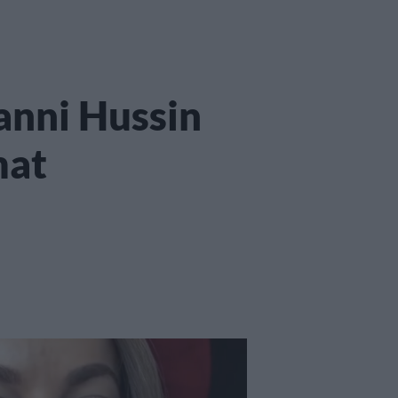
Janni Hussin
mat