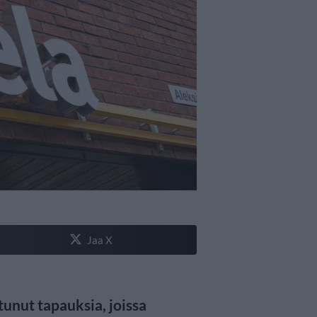
Jaa X
unut tapauksia, joissa