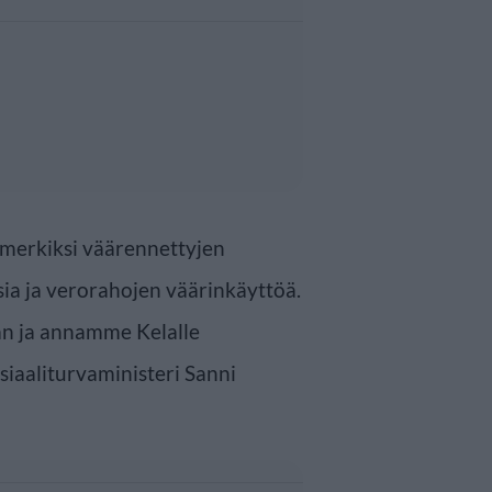
imerkiksi väärennettyjen
sia ja verorahojen väärinkäyttöä.
an ja annamme Kelalle
iaaliturvaministeri Sanni