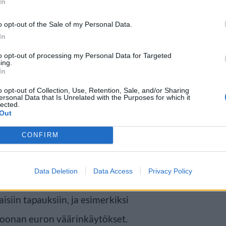
In
rinkäyttöä
o opt-out of the Sale of my Personal Data.
In
taan tahallista tai
to opt-out of processing my Personal Data for Targeted
ing.
nkilö pyrkii saamaan oikeudetonta
In
n vilpillisellä toiminnalla
o opt-out of Collection, Use, Retention, Sale, and/or Sharing
ersonal Data that Is Unrelated with the Purposes for which it
lected.
isi.
Out
CONFIRM
a esimerkiksi tilien salaaminen,
 tai tosiasiallisen asuin- tai
Data Deletion
Data Access
Privacy Policy
sen hyödyn saamiseksi. Kela on
isiin tapauksiin, ja esimerkiksi
joonan euron väärinkäytökset.