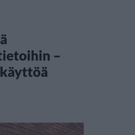
sä
tietoihin –
nkäyttöä