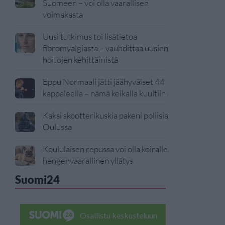
Suomeen – voi olla vaarallisen
voimakasta
Uusi tutkimus toi lisätietoa
fibromyalgiasta – vauhdittaa uusien
hoitojen kehittämistä
Eppu Normaali jätti jäähyväiset 44
kappaleella – nämä keikalla kuultiin
Kaksi skootterikuskia pakeni poliisia
Oulussa
Koululaisen repussa voi olla koiralle
hengenvaarallinen yllätys
Suomi24