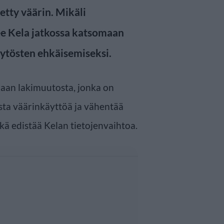
etty väärin. Mikäli
see Kela jatkossa katsomaan
äytösten ehkäisemiseksi.
llaan lakimuutosta, jonka on
ista väärinkäyttöä ja vähentää
ekä edistää Kelan tietojenvaihtoa.