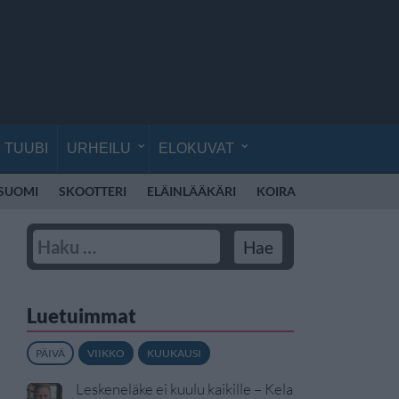
TUUBI
URHEILU
ELOKUVAT
 SUOMI
SKOOTTERI
ELÄINLÄÄKÄRI
KOIRA
KOULU
RE
Luetuimmat
PÄIVÄ
VIIKKO
KUUKAUSI
Leskeneläke ei kuulu kaikille – Kela