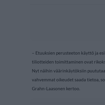
– Etuuksien perusteeton käyttö ja es
tiliotteiden toimittaminen ovat rikok
Nyt näihin väärinkäytöksiin puututa
vahvemmat oikeudet saada tietoa, sos
Grahn-Laasonen kertoo.