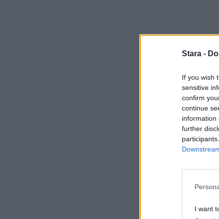
Stara -
Do
If you wish 
sensitive in
confirm you
continue se
information 
further disc
participants
Downstream 
Persona
I want t