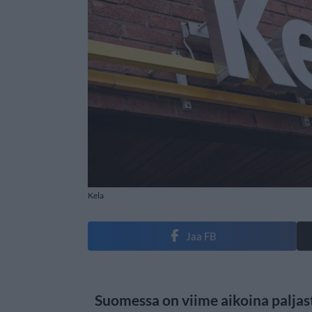
Kela
Jaa FB
Suomessa on viime aikoina paljast