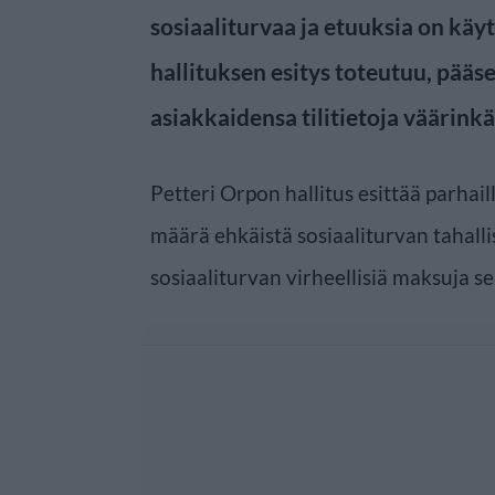
sosiaaliturvaa ja etuuksia on käyt
hallituksen esitys toteutuu, pää
asiakkaidensa tilitietoja väärink
Petteri Orpon hallitus esittää parhai
määrä ehkäistä sosiaaliturvan tahall
sosiaaliturvan virheellisiä maksuja s