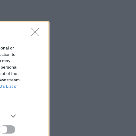
sonal or
ection to
ou may
 personal
out of the
 downstream
B’s List of