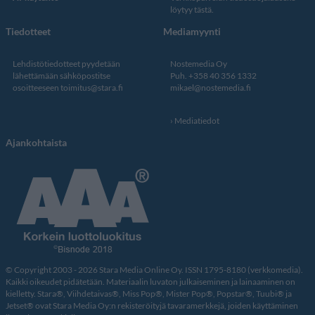
löytyy tästä
.
Tiedotteet
Mediamyynti
Lehdistötiedotteet pyydetään
Nostemedia Oy
lähettämään sähköpostitse
Puh. +358 40 356 1332
osoitteeseen
toimitus@stara.fi
mikael@nostemedia.fi
Mediatiedot
Ajankohtaista
© Copyright 2003 - 2026 Stara Media Online Oy. ISSN 1795-8180 (verkkomedia).
Kaikki oikeudet pidätetään. Materiaalin luvaton julkaiseminen ja lainaaminen on
kielletty. Stara®, Viihdetaivas®, Miss Pop®, Mister Pop®, Popstar®, Tuubi® ja
Jetset® ovat Stara Media Oy:n rekisteröityjä tavaramerkkejä, joiden käyttäminen