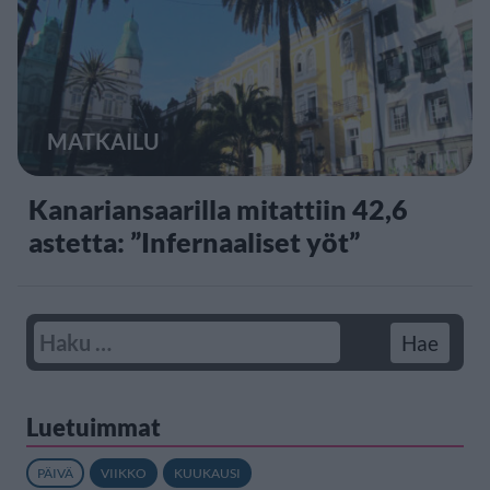
MATKAILU
Kanariansaarilla mitattiin 42,6
astetta: ”Infernaaliset yöt”
Luetuimmat
PÄIVÄ
VIIKKO
KUUKAUSI