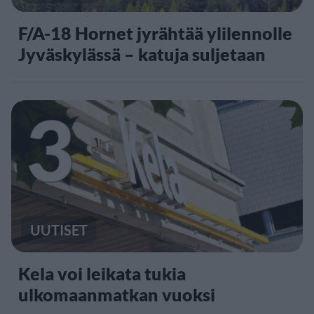
F/A-18 Hornet jyrähtää ylilennolle
Jyväskylässä – katuja suljetaan
3
UUTISET
Kela voi leikata tukia
ulkomaanmatkan vuoksi