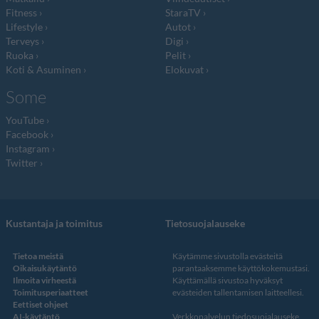
Fitness
StaraTV
Lifestyle
Autot
Terveys
Digi
Ruoka
Pelit
Koti & Asuminen
Elokuvat
Some
YouTube
Facebook
Instagram
Twitter
Kustantaja ja toimitus
Tietosuojalauseke
Tietoa meistä
Käytämme sivustolla evästeitä
Oikaisukäytäntö
parantaaksemme käyttökokemustasi.
Ilmoita virheestä
Käyttämällä sivustoa hyväksyt
Toimitusperiaatteet
evästeiden tallentamisen laitteellesi.
Eettiset ohjeet
AI-käytäntö
Verkkopalvelun
tiedosuojalauseke