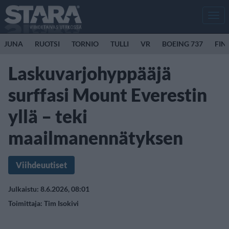
Men
JUNA
RUOTSI
TORNIO
TULLI
VR
BOEING 737
FIN
Laskuvarjohyppääjä
surffasi Mount Everestin
yllä – teki
maailmanennätyksen
Viihdeuutiset
Julkaistu: 8.6.2026, 08:01
Toimittaja:
Tim Isokivi