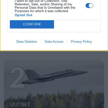
I want to opt-out of Collection, Use,
Retention, Sale, and/or Sharing of my
Personal Data that Is Unrelated with the
Purposes for which it was collected.
MATKAILU
Opted Out
CONFIRM
Maailman eniten matkustaneet
valitsivat suosikkikohteensa –
Data Deletion
Data Access
Privacy Policy
yllättävä voittaja
2
UUTISET