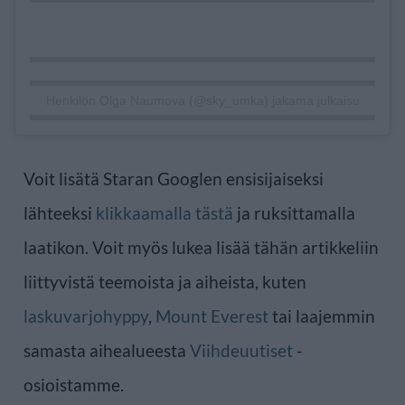
Henkilön Olga Naumova (@sky_umka) jakama julkaisu
Voit lisätä Staran Googlen ensisijaiseksi
lähteeksi
klikkaamalla tästä
ja ruksittamalla
laatikon. Voit myös lukea lisää tähän artikkeliin
liittyvistä teemoista ja aiheista, kuten
laskuvarjohyppy
,
Mount Everest
tai laajemmin
samasta aihealueesta
Viihdeuutiset
-
osioistamme.