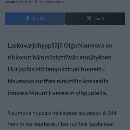
Mount Everest. Third Rock Adventures
Jaa FB
Jaa X
Laskuvarjohyppääjä Olga Naumova on
rikkonut hämmästyttävän ennätyksen.
Hurjapäisistä tempuistaan tunnettu
Naumova surffasi nimittäin korkealla
ilmassa Mount Everestin yläpuolella.
Naumova hyppäsi helikopterista peräti 6 384
metrin korkeudessa. Hän surffasi laudallaan