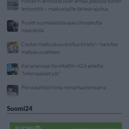
Finnairin lennoista osan lentää jatkossa toinen
lentoyhtiö – matkustajille tärkeä rajoitus
Puolet suomalaisista ajaa ylinopeutta
maanteillä
Ceutan matkustusvaroitus kiristyi – harkitse
matkaa uudelleen
Kanariansaarilla mitattiin 42,6 astetta:
”Infernaaliset yöt”
Pörssisähkön hinta romahtaa torstaina
Suomi24