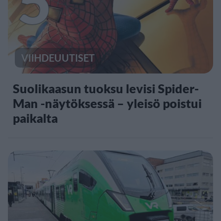
5
VIIHDEUUTISET
Suolikaasun tuoksu levisi Spider-
Man -näytöksessä – yleisö poistui
paikalta