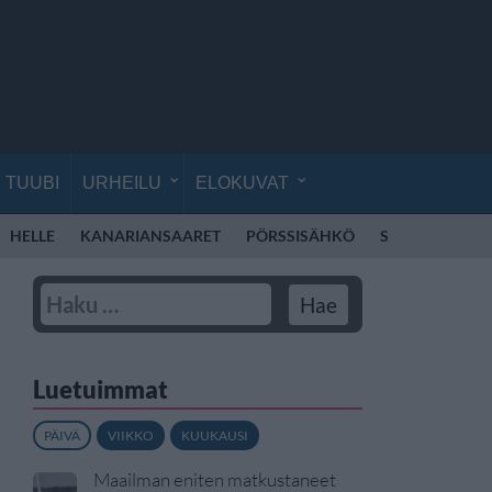
TUUBI
URHEILU
ELOKUVAT
HELLE
KANARIANSAARET
PÖRSSISÄHKÖ
SÄHKÖ
VER
Luetuimmat
PÄIVÄ
VIIKKO
KUUKAUSI
Maailman eniten matkustaneet