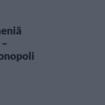
eniä
 –
onopoli