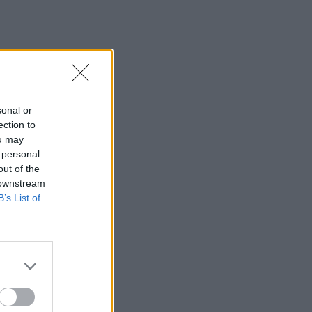
sonal or
ection to
ou may
 personal
out of the
 downstream
B’s List of