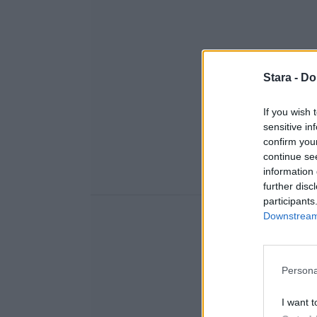
Stara -
Do
If you wish 
sensitive in
confirm you
continue se
information 
further disc
participants
Downstream 
Persona
I want t