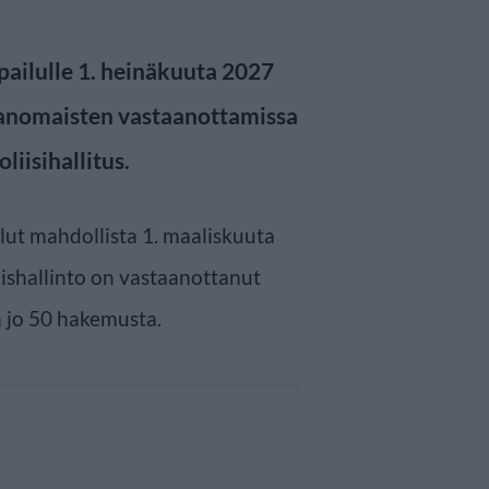
ailulle 1. heinäkuuta 2027
ranomaisten vastaanottamissa
iisihallitus.
lut mahdollista 1. maaliskuuta
aishallinto on vastaanottanut
 jo 50 hakemusta.