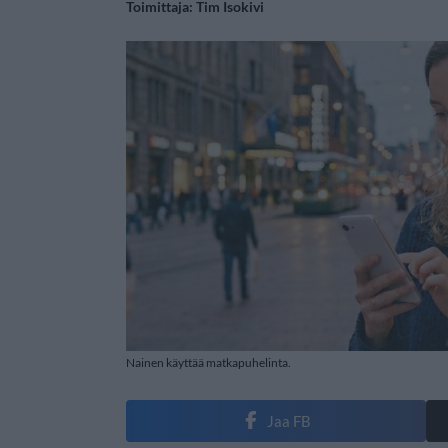
Toimittaja:
Tim Isokivi
Nainen käyttää matkapuhelinta.
Jaa FB