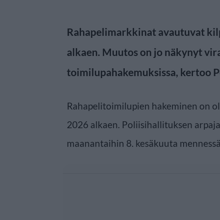
Rahapelimarkkinat avautuvat kilp
alkaen. Muutos on jo näkynyt vi
toimilupahakemuksissa, kertoo Pol
Rahapelitoimilupien hakeminen on ol
2026 alkaen. Poliisihallituksen arpaj
maanantaihin 8. kesäkuuta mennessä