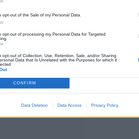
In
o opt-out of the Sale of my Personal Data.
oa
In
to opt-out of processing my Personal Data for Targeted
ing.
staanoton jälkeen lasku
In
jälkeen käsittely alkaa.
o opt-out of Collection, Use, Retention, Sale, and/or Sharing
ersonal Data that Is Unrelated with the Purposes for which it
lected.
nna 2026.
Out
CONFIRM
ällä hetkellä kestävän noin kuusi
Data Deletion
Data Access
Privacy Policy