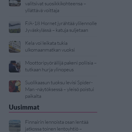
valitsivat suosikkikohteensa –
yllättävä voittaja
F/A-18 Hornet jyrähtää ylilennolle
Jyväskylässä – katuja suljetaan
Kela voi leikata tukia
ulkomaanmatkan vuoksi
Moottoripyöräilijä pakeni poliisia –
tutkaan hurja ylinopeus
Suolikaasun tuoksu levisi Spider-
Man -näytöksessä – yleisö poistui
paikalta
Uusimmat
Finnairin lennoista osan lentää
jatkossa toinen lentoyhtiö –