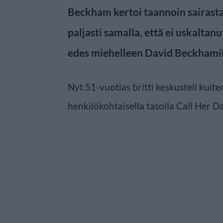
Beckham kertoi taannoin sairast
paljasti samalla, että ei uskaltan
edes miehelleen David Beckhamil
Nyt 51-vuotias britti keskusteli kuite
henkilökohtaisella tasolla Call Her D