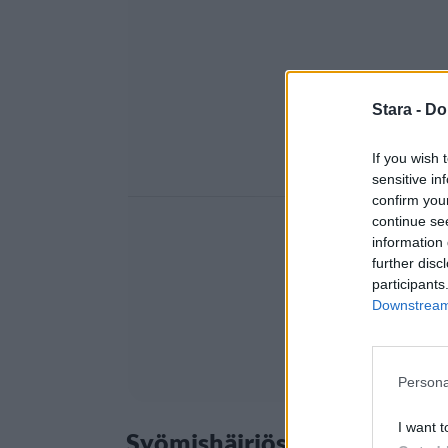
Stara -
Do
If you wish 
sensitive in
confirm you
continue se
information 
further disc
participants
Downstream 
Persona
I want t
Syömishäiriöstä vaikea ava