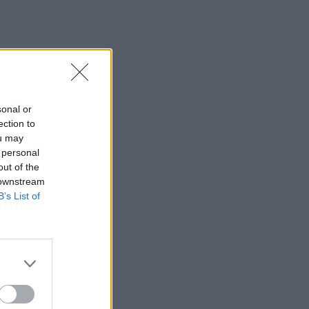
sonal or
ection to
ou may
 personal
out of the
 downstream
B’s List of