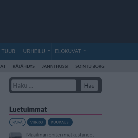
TUUBI
URHEILU
ELOKUVAT
AT
RÄJÄHDYS
JANNI HUSSI
SOINTU BORG
KYLIE MINO
Luetuimmat
PÄIVÄ
VIIKKO
KUUKAUSI
Maailman eniten matkustaneet