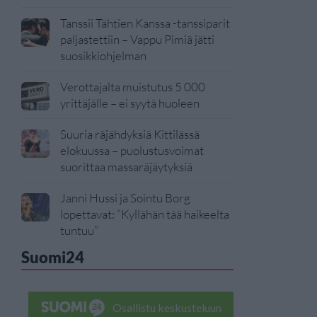
Tanssii Tähtien Kanssa -tanssiparit
paljastettiin – Vappu Pimiä jätti
suosikkiohjelman
Verottajalta muistutus 5 000
yrittäjälle – ei syytä huoleen
Suuria räjähdyksiä Kittilässä
elokuussa – puolustusvoimat
suorittaa massaräjäytyksiä
Janni Hussi ja Sointu Borg
lopettavat: ”Kyllähän tää haikeelta
tuntuu”
Suomi24