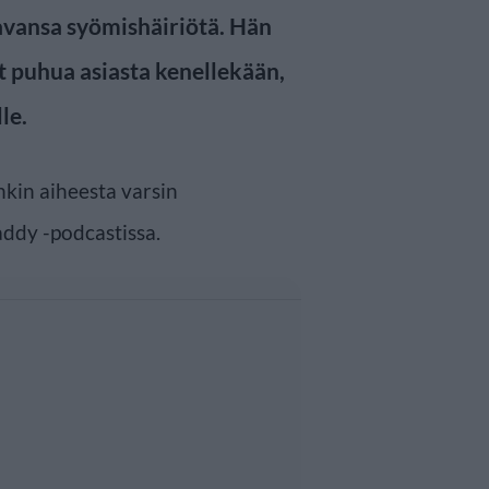
avansa syömishäiriötä. Hän
ut puhua asiasta kenellekään,
le.
nkin aiheesta varsin
addy -podcastissa.