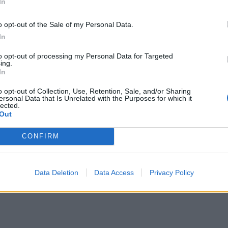
In
o opt-out of the Sale of my Personal Data.
ellekään, hän sanoi ja paljasti
In
to opt-out of processing my Personal Data for Targeted
ing.
In
 hänen olevan erittäin
o opt-out of Collection, Use, Retention, Sale, and/or Sharing
ersonal Data that Is Unrelated with the Purposes for which it
n. Hän ei silti uskaltanut
lected.
Out
CONFIRM
Data Deletion
Data Access
Privacy Policy