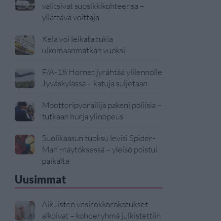
valitsivat suosikkikohteensa –
yllättävä voittaja
Kela voi leikata tukia
ulkomaanmatkan vuoksi
F/A-18 Hornet jyrähtää ylilennolle
Jyväskylässä – katuja suljetaan
Moottoripyöräilijä pakeni poliisia –
tutkaan hurja ylinopeus
Suolikaasun tuoksu levisi Spider-
Man -näytöksessä – yleisö poistui
paikalta
Uusimmat
Aikuisten vesirokkorokotukset
alkoivat – kohderyhmä julkistettiin