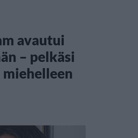
am avautui
än – pelkäsi
a miehelleen