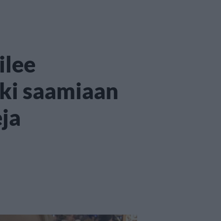
ilee
uki saamiaan
ja