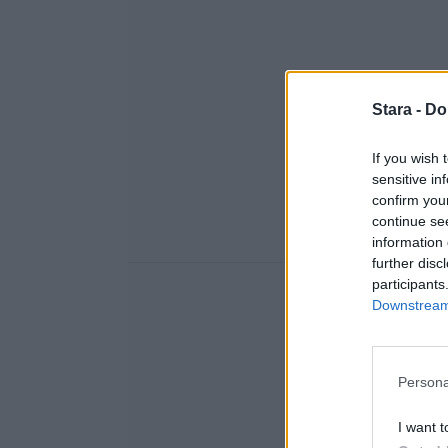
Stara -
Do
If you wish 
sensitive in
confirm you
continue se
information 
further disc
participants
Downstream 
Persona
I want t