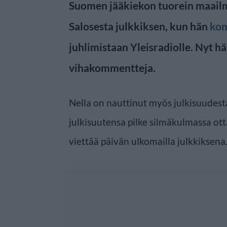
Suomen jääkiekon tuorein maail
Salosesta julkkiksen, kun hän
kom
juhlimistaan Yleisradiolle. Nyt h
vihakommentteja.
Nella on nauttinut myös julkisuudesta
julkisuutensa pilke silmäkulmassa ot
viettää päivän ulkomailla julkkiksena