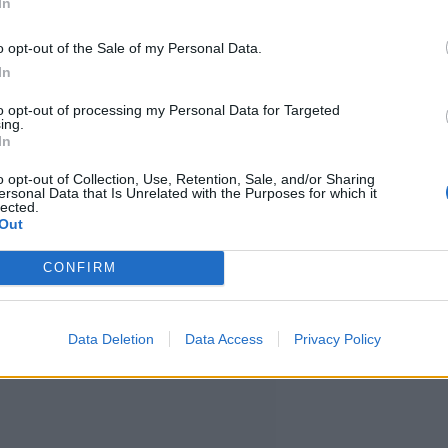
In
o opt-out of the Sale of my Personal Data.
 irti
In
to opt-out of processing my Personal Data for Targeted
ing.
eisia ja joi lounaalla
In
lla jätti sänkynsä petaamatta.
o opt-out of Collection, Use, Retention, Sale, and/or Sharing
ersonal Data that Is Unrelated with the Purposes for which it
lected.
Out
a hän voi tehdä niin. Lisäksi hän
amista. Nella ei kuitenkaan
CONFIRM
Data Deletion
Data Access
Privacy Policy