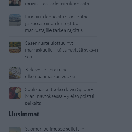
muistuttaa tärkeästä ikärajasta
Finnairin lennoista osan lentää
jatkossa toinen lentoyhtiö –
matkustajille tärkeä rajoitus
Sääennuste ulottuu nyt
marraskuulle – tältä näyttää syksyn
sää
Kela voi leikata tukia
ulkomaanmatkan vuoksi
Suolikaasun tuoksu levisi Spider-
Man -näytöksessä – yleisö poistui
paikalta
Uusimmat
Suomen pelimuseo suljettiin –