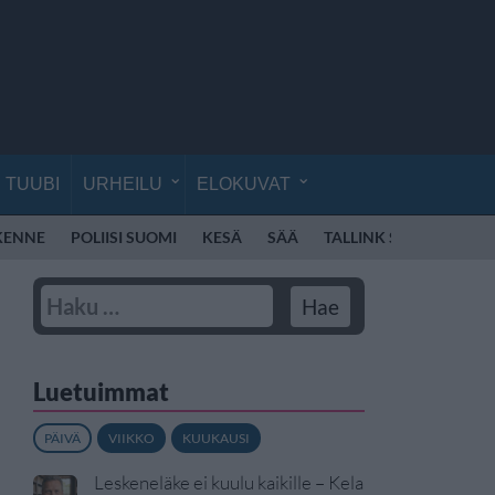
TUUBI
URHEILU
ELOKUVAT
IKENNE
POLIISI SUOMI
KESÄ
SÄÄ
TALLINK SILJA
POK
Luetuimmat
PÄIVÄ
VIIKKO
KUUKAUSI
Leskeneläke ei kuulu kaikille – Kela