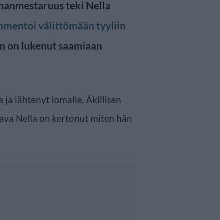
manmestaruus teki Nella
mentoi välittömään tyyliin
än on lukenut saamiaan
 ja lähtenyt lomalle. Äkillisen
tava Nella on kertonut miten hän
.