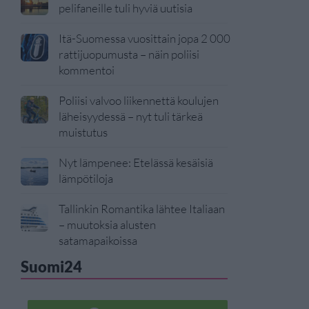
pelifaneille tuli hyviä uutisia
Itä-Suomessa vuosittain jopa 2 000
rattijuopumusta – näin poliisi
kommentoi
Poliisi valvoo liikennettä koulujen
läheisyydessä – nyt tuli tärkeä
muistutus
Nyt lämpenee: Etelässä kesäisiä
lämpötiloja
Tallinkin Romantika lähtee Italiaan
– muutoksia alusten
satamapaikoissa
Suomi24